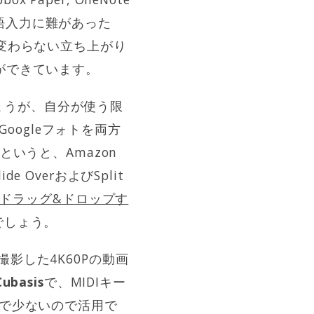
語入力に難があった
変わらない立ち上がり
ができています。
しょうが、自分が使う限
oogleフォトを両方
いうと、Amazon
OverおよびSplit
terにドラッグ&ドロップす
でしょう。
撮影した4K60Pの動画
Cubasis
で、MIDIキー
Bで少ないので活用で