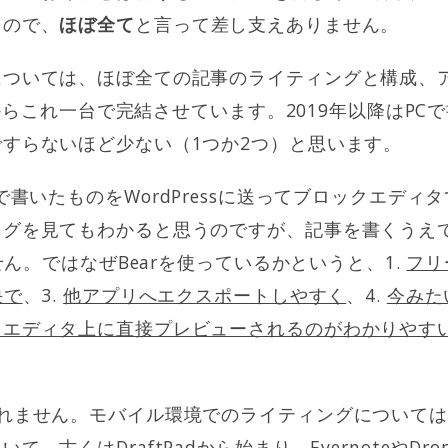
るので、
ほぼ全て
と言って差し支えありません。
については、ほぼ全ての記事のライティングと構成、
してからこれ一台で完結させています。2019年以降はP
すらないほど少ない（1つか2つ）と思います。
で書いたものをWordPressに送ってブロックエディ
ログを見てもわかると思うのですが、記事を書くうえ
ません。ではなぜBearを使っているかというと、1.
フリ
快で
、3.
他アプリへエクスポートしやすく
、4.
今みた
トエディタ上に直接プレビューされるのがわかりやす
れません。モバイル環境でのライティングについてはiP
古くはDraftPadから始まり、EvernoteやDropbox 