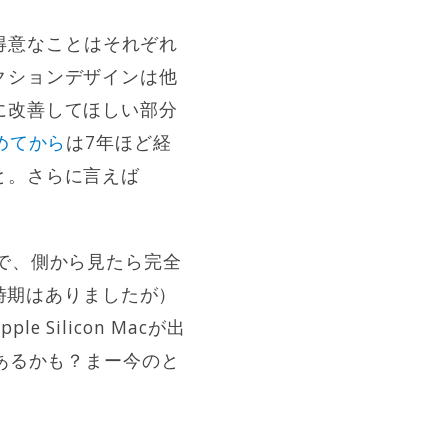
不得意なことはそれぞれ
クションデザインは他
に改善してほしい部分
始めてから
は7年ほど経
と。さらに言えば
）ので、側から見たら完全
た時期はありましたが）
ilicon Macが出
あるかも？まー今のと