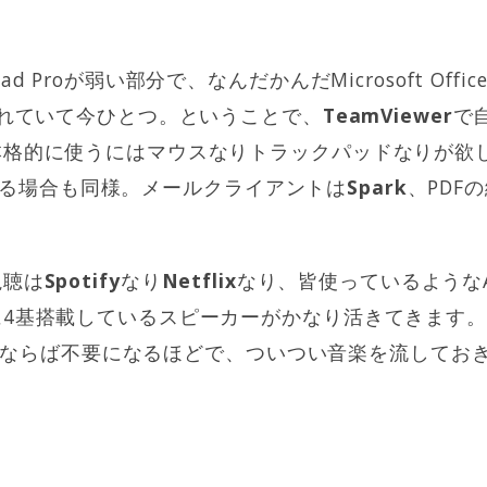
Pad Proが弱い部分で、なんだかんだMicrosoft Of
されていて今ひとつ。ということで、
TeamViewer
で
本格的に使うにはマウスなりトラックパッドなりが欲
を利用する場合も同様。メールクライアントは
Spark
、PDF
視聴は
Spotify
なり
Netflix
なり、皆使っているようなApp
に4基搭載しているスピーカーがかなり活きてきます
ピーカーならば不要になるほどで、ついつい音楽を流してお