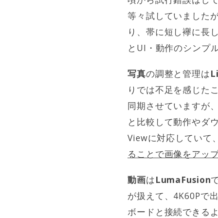
等々試していました
り、帯に短し襷に長し
とUI・動作のシンプ
写真
の調整と管理は
L
りでは不足を感じたこと
同期させていますが
と比較して動作やダウン
Viewに対応していて
ることで画像をアッ
動画
は
LumaFusion
が扱えて、4K60P
ボードと接続できるよ