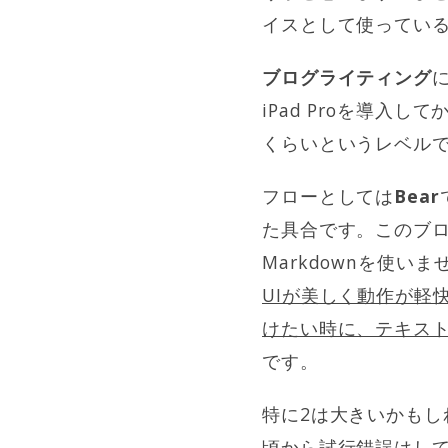
イスとして使ってい
ブログライティング
iPad Proを導入
くらいというレベルで
フローとしては
Bear
た具合です。このブ
Markdownを使い
UIが美しく動作が軽
けたい時に、テキス
です。
特に2は大きいかもし
頃から試行錯誤はしていて、