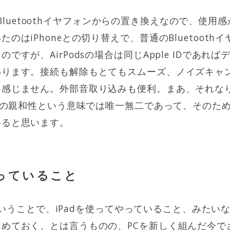
安物のBluetoothイヤフォンからの置き換えなので、使
のはiPhoneとの切り替えで、普通のBluetoot
ですが、AirPodsの場合は同じApple IDであれ
わります。接続も解除もとてもスムーズ、ノイズキャ
を感じません。外部音取り込みも便利。まあ、それな
スとの親和性という意味では唯一無二であって、そのた
いると思います。
でやっていること
2年ということで、iPadを使ってやっていること、みた
めておく、とは言うものの、PCを新しく組んだ今で