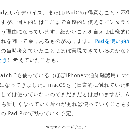
Padというデバイス、またはiPadOSが得意なこと・
ますが、個人的にはここまで直感的に使えるインタラ
使う理由になっています。細かいことを言えば仕様的
それを補って余りあるものがあります。
iPadを使い
その当時考えていたことはほぼ実現できているのかな
とき
に考えていたことも。
 Watch 3も使っている（ほぼiPhoneの通知確認用
たいになってきました。macOSを（日常的に触れてい
ては使っていないのでまだまだとは思いますが、Apple S
引きも新しくなっていく流れがあれば使っていくことも
iPad Proで戦っていく予定。
Category:
ハードウェア