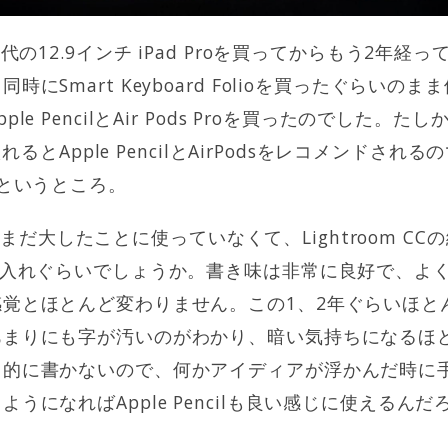
世代の12.9インチ iPad Proを買ってからもう2年
にSmart Keyboard Folioを買ったぐらいの
e PencilとAir Pods Proを買ったのでした。た
入れるとApple PencilとAirPodsをレコメンドされる
たというところ。
cilはまだ大したことに使っていなくて、Lightroom 
赤入れぐらいでしょうか。書き味は非常に良好で、よ
覚とほとんど変わりません。この1、2年ぐらいほと
あまりにも字が汚いのがわかり、暗い気持ちになるほ
常的に書かないので、何かアイディアが浮かんだ時に
うになればApple Pencilも良い感じに使えるん