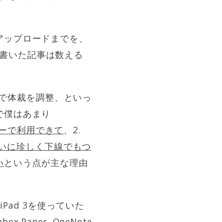
アップロードまでを、
Cで書いた記事は数える
タで体裁を調整、といっ
で僕はあまり
ーで利用できて
、2.
いに珍しく下線でもつ
い
という点が主な理由
ad 3を使っていた
Paper, OneNote