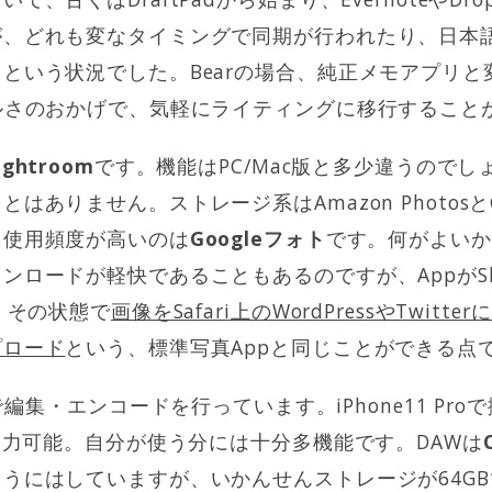
が、どれも変なタイミングで同期が行われたり、日本
という状況でした。Bearの場合、純正メモアプリと
ルさのおかげで、気軽にライティングに移行すること
ightroom
です。機能はPC/Mac版と多少違うので
はありません。ストレージ系はAmazon PhotosとG
、使用頻度が高いのは
Googleフォト
です。何がよいかと
ロードが軽快であることもあるのですが、AppがSlide 
、その状態で
画像をSafari上のWordPressやTwit
プロード
という、標準写真Appと同じことができる点
で編集・エンコードを行っています。iPhone11 Proで
で出力可能。自分が使う分には十分多機能です。DAWは
うにはしていますが、いかんせんストレージが64G