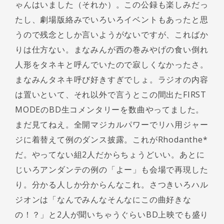
ゃんはいました（それか）。この公録も楽しみだっ
たし、劇場版絡みでいろいろイベントもあったと思
うので残念としか言いようがないですが、こればか
りは仕方ない。まなみんが西の巻みやげの食い倒れ
人形をタネキと呼んでいたので寂しくなかったさ。
まなみんタネキ呼び好きすぎでしょ。ラジオの内容
は置いといて、それ以外で言うとこの間出たFIRST
MODEのBD生コメンタリーを数曲やってました。
まだ見てねえ。全開マジカルパワーでリハ用ジャー
ジに着替えて例のダンス披露。これがRhodanthe*
だ。やってない組2人だからちょうどいい。あとに
じいろアンダンテの例の「よー」も会場で再現した
り。分かる人しか分からんなこれ。さつきいろハル
ジオンは「なんでみんなそんなにこの曲好きな
の！？」と2人が聞いちゃうぐらいBD上映でも盛り