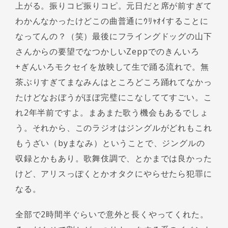
上がる。振りコピ振りコピ。元日だと席が前すぎて
わかんなかったけどこの曲普通にｳﾘｬｵｲすることに
なってんの？（笑）最後にフライングドッグの山下
さんからの要望でなつかしいZeppでのきんいろ
+ぎんいろモクセイを放映して生で踊る流れで。無
茶ぶりすぎてまなみんはところどころ踊れてなかっ
たけどなおぼうがほぼ完璧にこなしててすごい。こ
れ2年半前ですよ。まあまた歌う機会もあるでしょ
う。それから、このラジオはジングルがどれもこれ
もうざい（byまなみ）ということで、ジングルの
収録とかもあり。歌舞伎調で、とかまでは良かった
けど、アリスっぽくとかオタクにやらせたら犯罪に
なる。
全部で2時間半ぐらいで意外と長くやってくれた。