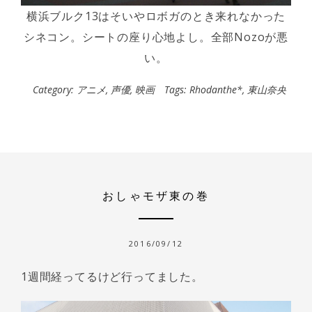
横浜ブルク13はそいやロボガのとき来れなかった
シネコン。シートの座り心地よし。全部Nozoが悪
い。
Category:
アニメ
,
声優
,
映画
Tags:
Rhodanthe*
,
東山奈央
おしゃモザ東の巻
2016/09/12
1週間経ってるけど行ってました。