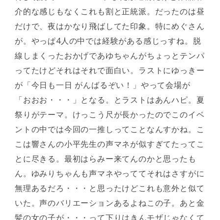
介的な感じもなくこれも割と正統派。だったのは昼
だけで、夜はかなり飛ばしてた印象。特にめぐさん
が。やっぱ4人の中では経験がある感じっすね。脱
線しまくったおかげであゆちゃんがちょっとテンパ
ってたけどそれはそれで面白い。ラストにゆっきー
が「今日も一日 がんばるぞい！」やって会場が
「おおお・・・」となる。とラストはあんハピ。夏
祭りがテーマ。けっこう尺が長かったのでこのイベ
ントの中では今回の一推しってことなんすかね。こ
こは響さんの小平先生の声マネが似すぎてたってこ
とに尽きる。最初はらみー来てんのかと思ったも
ん。ゆみりちゃんも声マネやっててそれはさすがに
無理あるだろ・・・と思ったけどこれも意外と似て
いた。声のバリエーションあるよねこの子。あと金
髪の女の子が・・・って下りはきんモザじゃなくて