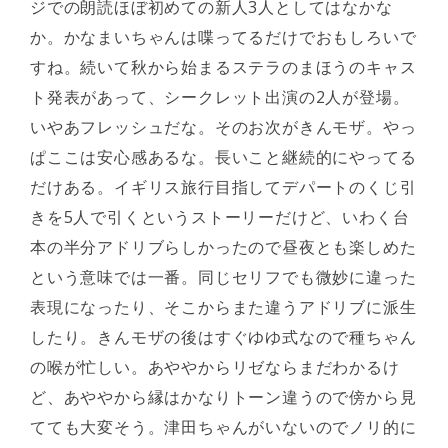
ジでの朗読ほぼ初めての新人3人としてはなかな
か。かなまいちゃんは喋ってるだけでおもしろいで
すね。続いて秋から始まるステラのまほうのキャス
ト発表があって、シークレット出演の2人が登場。
いやあフレッシュだな。そのお次がきんモザ。やっ
ぱここは安心感あるな。長いこと継続的にやってる
だけある。イギリス旅行目指してデパートのくじ引
きを5人で引くというストーリーだけど、いわく台
本の半分アドリブらしかったので昼夜とも楽しめた
という意味では一番。同じセリフでも微妙に違った
表現になったり、そこからまた違うアドリブに派生
したり。きんモザの後はすぐゆゆ式なので種ちゃん
の喉が忙しい。あややからリゼならまだわかるけ
ど、あややから縁はかなりトーン違うので傍から見
てても大変そう。津田ちゃんがいないのでノリ的に