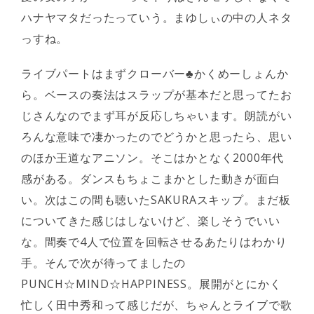
ハナヤマタだったっていう。まゆしぃの中の人ネタ
っすね。
ライブパートはまずクローバー♣かくめーしょんか
ら。ベースの奏法はスラップが基本だと思ってたお
じさんなのでまず耳が反応しちゃいます。朗読がい
ろんな意味で凄かったのでどうかと思ったら、思い
のほか王道なアニソン。そこはかとなく2000年代
感がある。ダンスもちょこまかとした動きが面白
い。次はこの間も聴いたSAKURAスキップ。まだ板
についてきた感じはしないけど、楽しそうでいい
な。間奏で4人で位置を回転させるあたりはわかり
手。そんで次が待ってましたの
PUNCH☆MIND☆HAPPINESS。展開がとにかく
忙しく田中秀和って感じだが、ちゃんとライブで歌