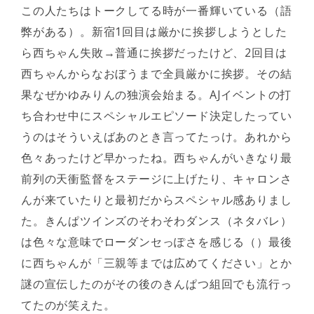
この人たちはトークしてる時が一番輝いている（語
弊がある）。新宿1回目は厳かに挨拶しようとした
ら西ちゃん失敗→普通に挨拶だったけど、2回目は
西ちゃんからなおぼうまで全員厳かに挨拶。その結
果なぜかゆみりんの独演会始まる。AJイベントの打
ち合わせ中にスペシャルエピソード決定したってい
うのはそういえばあのとき言ってたっけ。あれから
色々あったけど早かったね。西ちゃんがいきなり最
前列の天衝監督をステージに上げたり、キャロンさ
んが来ていたりと最初だからスペシャル感ありまし
た。きんぱツインズのそわそわダンス（ネタバレ）
は色々な意味でローダンセっぽさを感じる（）最後
に西ちゃんが「三親等までは広めてください」とか
謎の宣伝したのがその後のきんぱつ組回でも流行っ
てたのが笑えた。