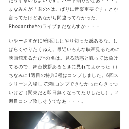
たりするのもよいです。パート割りがなあ・・・。
まなみんが「君の○は。ばりに音楽重要です」とか
言ってたけどあながち間違ってなかった。
Rhodanthe*のライブまだなんすか・・・
いやーさすがに6部回しはやり切った感あるな。し
ばらくやりたくねえ。最近いろんな映画見るために
映画館来るたび○の名は。見る誘惑と戦っては負け
てるので、舞台挨拶あるときに見れてよかった（）
ちなみに1週目の特典3種はコンプしました。6回ス
クリーン入場して3種コンプできなかったらきっつ
いけど（関東だと即日無くなってたりしたし）。2
週目コンプ険しそうでなあ・・・。