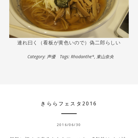
連れ曰く（看板が黄色いので）偽二郎らしい
Category:
声優
Tags:
Rhodanthe*
,
東山奈央
きららフェスタ2016
2016/06/30