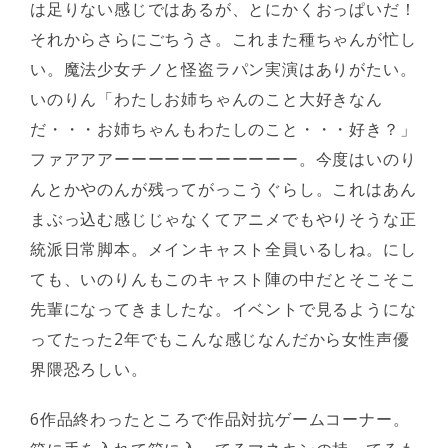
は足りない感じではあるが、とにかくおっぱいだ！
それからさらにごちうさ。これまた種ちゃんが忙し
い。魔法少女チノと怪盗ラパン実演はありがたい。
いのりん「わたしお姉ちゃんのこと大好きなん
だ・・・お姉ちゃんもわたしのこと・・・好き？」
ファアアアーーーーーーーーーーー。今度はいのり
んとかやのんが残ってがっこうぐらし。これはあん
まぶっ込む感じじゃなくてアニメでもやりそうな正
統派日常脚本。メインキャスト全員いるしね。にし
ても、いのりんもこのキャスト陣の中だとそこそこ
先輩になってきましたな。イベントで見るようにな
ってたった2年でもこんな感じなんだから女性声優
界隈恐ろしい。
6作品終わったところで作品対抗ゲームコーナー。