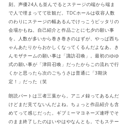
刻。声優24人も並んでるとステージの端から端ま
で人で埋まってて壮観だ。TDCホールは収容人数
のわりにステージの幅あるんでけっこうピッタリの
会場かもね。自己紹介と作品ごとに七夕の願い事
を。人数が多いから巻き巻きのはずが、やっぱ西ち
ゃんあたりからおかしくなってくるんだよなあ。き
んモザチームの願い事は「諏訪召喚」。最初のゆゆ
式の願い事が「津田召喚」だったからこの流れで行
くかと思ったら次のごちうさは普通に「3期決
定！」だった（笑
朗読パートは三者三葉から。アニメ録ってあるんだ
けどまだ見てないんだよね。ちょっと作品紹介も含
めてって感じだった。ギブミーマヨネーズ連呼でそ
のまま終了したのはいやはやなんとも。でもステー