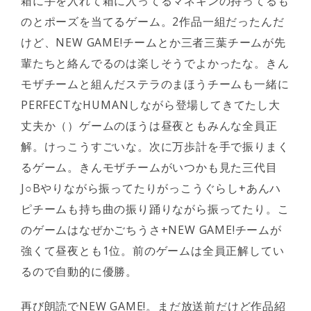
箱に手を入れて箱に入ってるマネキンの持ってるも
のとポーズを当てるゲーム。2作品一組だったんだ
けど、NEW GAME!チームとか三者三葉チームが先
輩たちと絡んでるのは楽しそうでよかったな。きん
モザチームと組んだステラのまほうチームも一緒に
PERFECTなHUMANしながら登場してきてたし大
丈夫か（）ゲームのほうは昼夜ともみんな全員正
解。けっこうすごいな。次に万歩計を手で振りまく
るゲーム。きんモザチームがいつかも見た三代目
J○Bやりながら振ってたりがっこうぐらし+あんハ
ピチームも持ち曲の振り踊りながら振ってたり。こ
のゲームはなぜかごちうさ+NEW GAME!チームが
強くて昼夜とも1位。前のゲームは全員正解してい
るので自動的に優勝。
再び朗読でNEW GAME!。まだ放送前だけど作品紹