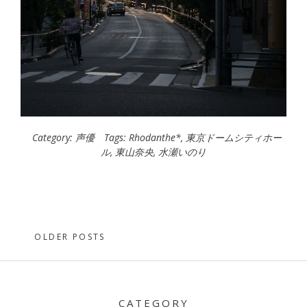
Category:
声優
Tags:
Rhodanthe*
,
東京ドームシティホー
ル
,
東山奈央
,
水瀬いのり
Posts
OLDER POSTS
navigation
CATEGORY