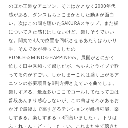
のほか王道なアニソン。そこはかとなく2000年代
感がある。ダンスもちょこまかとした動きが面白
い。次はこの間も聴いたSAKURAスキップ。まだ板
についてきた感じはしないけど、楽しそうでいい
な。間奏で4人で位置を回転させるあたりはわかり
手。そんで次が待ってましたの
PUNCH☆MIND☆HAPPINESS。展開がとにかく
忙しく田中秀和って感じだが、ちゃんとライブで歌
ってるのがすごい。しかしまーこれは盛り上がるア
ニソンの必要項目を9割方押さえている曲でしょ。
楽しすぎる。最近多いここでコールしてねって曲は
普段あんまり感心しないが、この曲はそれがあるお
かげで最後まで高すぎるテンションが維持可能。楽
しすぎる。楽しすぎる（3回言いました）。トリは
ふ・れ・ん・ど・し・た・い。これまた生で聴きた