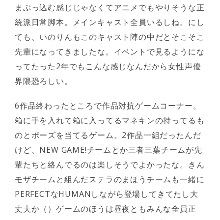
まぶっ込む感じじゃなくてアニメでもやりそうな正
統派日常脚本。メインキャスト全員いるしね。にし
ても、いのりんもこのキャスト陣の中だとそこそこ
先輩になってきましたな。イベントで見るようにな
ってたった2年でもこんな感じなんだから女性声優
界隈恐ろしい。
6作品終わったところで作品対抗ゲームコーナー。
箱に手を入れて箱に入ってるマネキンの持ってるも
のとポーズを当てるゲーム。2作品一組だったんだ
けど、NEW GAME!チームとか三者三葉チームが先
輩たちと絡んでるのは楽しそうでよかったな。きん
モザチームと組んだステラのまほうチームも一緒に
PERFECTなHUMANしながら登場してきてたし大
丈夫か（）ゲームのほうは昼夜ともみんな全員正