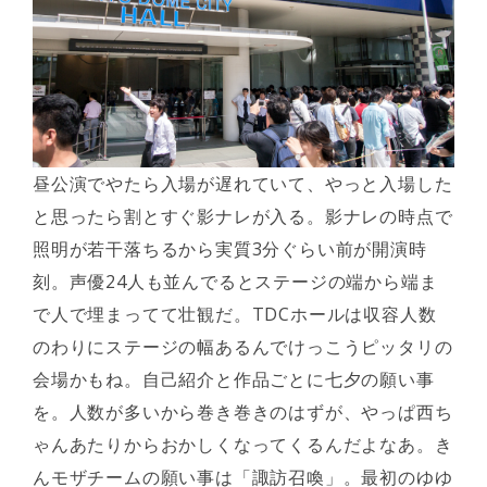
昼公演でやたら入場が遅れていて、やっと入場した
と思ったら割とすぐ影ナレが入る。影ナレの時点で
照明が若干落ちるから実質3分ぐらい前が開演時
刻。声優24人も並んでるとステージの端から端ま
で人で埋まってて壮観だ。TDCホールは収容人数
のわりにステージの幅あるんでけっこうピッタリの
会場かもね。自己紹介と作品ごとに七夕の願い事
を。人数が多いから巻き巻きのはずが、やっぱ西ち
ゃんあたりからおかしくなってくるんだよなあ。き
んモザチームの願い事は「諏訪召喚」。最初のゆゆ