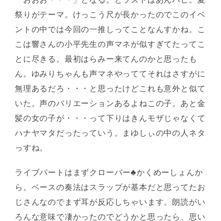
祭りがテーマ。けっこう尺が長かったのでこのイベ
ントの中では今回の一推しってことなんすかね。こ
こは響さんの小平先生の声マネが似すぎてたってこ
とに尽きる。最初はらみー来てんのかと思ったも
ん。ゆみりちゃんも声マネやっててそれはさすがに
無理あるだろ・・・と思ったけどこれも意外と似て
いた。声のバリエーションあるよねこの子。あと金
髪の女の子が・・・って下りはきんモザじゃなくて
ハナヤマタだったっていう。まゆしぃの中の人ネタ
っすね。
ライブパートはまずクローバー♣かくめーしょんか
ら。ベースの奏法はスラップが基本だと思ってたお
じさんなのでまず耳が反応しちゃいます。朗読がい
ろんな意味で凄かったのでどうかと思ったら、思い