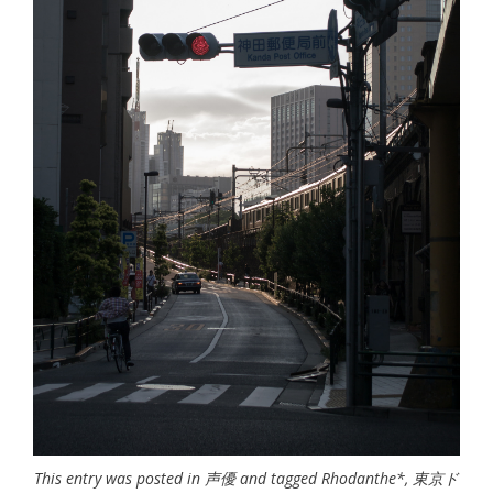
This entry was posted in
声優
and tagged
Rhodanthe*
,
東京ド