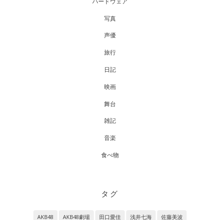
ハードウェア
写真
声優
旅行
日記
映画
舞台
雑記
音楽
食べ物
タグ
AKB48
AKB48劇場
田口愛佳
浅井七海
佐藤美波