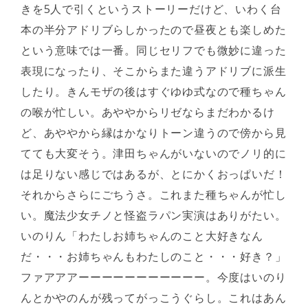
きを5人で引くというストーリーだけど、いわく台
本の半分アドリブらしかったので昼夜とも楽しめた
という意味では一番。同じセリフでも微妙に違った
表現になったり、そこからまた違うアドリブに派生
したり。きんモザの後はすぐゆゆ式なので種ちゃん
の喉が忙しい。あややからリゼならまだわかるけ
ど、あややから縁はかなりトーン違うので傍から見
てても大変そう。津田ちゃんがいないのでノリ的に
は足りない感じではあるが、とにかくおっぱいだ！
それからさらにごちうさ。これまた種ちゃんが忙し
い。魔法少女チノと怪盗ラパン実演はありがたい。
いのりん「わたしお姉ちゃんのこと大好きなん
だ・・・お姉ちゃんもわたしのこと・・・好き？」
ファアアアーーーーーーーーーーー。今度はいのり
んとかやのんが残ってがっこうぐらし。これはあん