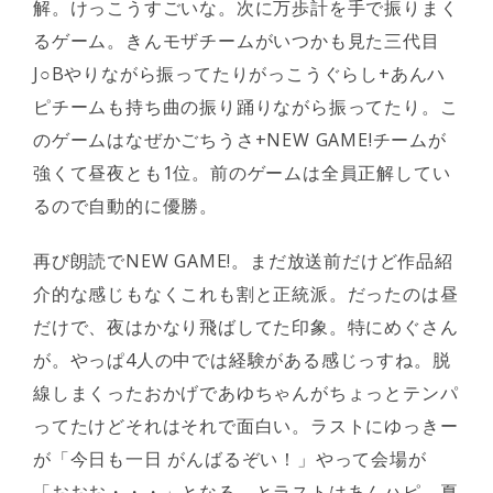
解。けっこうすごいな。次に万歩計を手で振りまく
るゲーム。きんモザチームがいつかも見た三代目
J○Bやりながら振ってたりがっこうぐらし+あんハ
ピチームも持ち曲の振り踊りながら振ってたり。こ
のゲームはなぜかごちうさ+NEW GAME!チームが
強くて昼夜とも1位。前のゲームは全員正解してい
るので自動的に優勝。
再び朗読でNEW GAME!。まだ放送前だけど作品紹
介的な感じもなくこれも割と正統派。だったのは昼
だけで、夜はかなり飛ばしてた印象。特にめぐさん
が。やっぱ4人の中では経験がある感じっすね。脱
線しまくったおかげであゆちゃんがちょっとテンパ
ってたけどそれはそれで面白い。ラストにゆっきー
が「今日も一日 がんばるぞい！」やって会場が
「おおお・・・」となる。とラストはあんハピ。夏