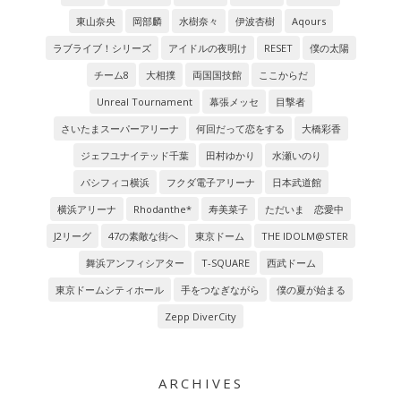
東山奈央
岡部麟
水樹奈々
伊波杏樹
Aqours
ラブライブ！シリーズ
アイドルの夜明け
RESET
僕の太陽
チーム8
大相撲
両国国技館
ここからだ
Unreal Tournament
幕張メッセ
目撃者
さいたまスーパーアリーナ
何回だって恋をする
大橋彩香
ジェフユナイテッド千葉
田村ゆかり
水瀬いのり
パシフィコ横浜
フクダ電子アリーナ
日本武道館
横浜アリーナ
Rhodanthe*
寿美菜子
ただいま 恋愛中
J2リーグ
47の素敵な街へ
東京ドーム
THE IDOLM@STER
舞浜アンフィシアター
T-SQUARE
西武ドーム
東京ドームシティホール
手をつなぎながら
僕の夏が始まる
Zepp DiverCity
ARCHIVES