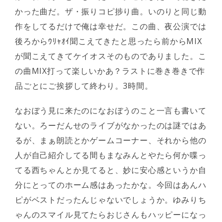
かった曲だ。ザ・振りコピ捗り曲。いのりと同じ動
作をしてるだけで俺は幸せだ。この曲、夜公演では
後ろからｳﾘｬｵｲ聞こえてきたと思ったら前からMIX
が聞こえてきてケイオスそのものでありました。こ
の曲MIX打って楽しいかあ？ラストに巻き巻きで作
品ごとにご挨拶して終わり。3時間。
なおぼう見に来たのになおぼうのこと一言も書いて
ない。ろーだんせのライブがなかったのは謎ではあ
るが、まぁ朗読とかゲームコーナー、それから他の
人が自己紹介してる間もまなみんとやたら何か喋っ
てる西ちゃんとか見てると、妙に安心感というか自
分にとってのホーム感はあったかな。今回はあんハ
ピがベストだったんじゃないでしょうか。ゆみりち
ゃんのスマイル見てたらおじさんもハッピーになっ