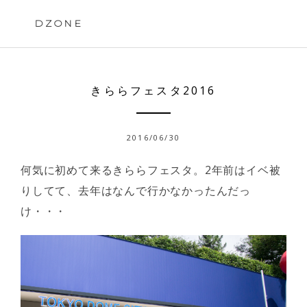
Skip
to
DZONE
content
きららフェスタ2016
2016/06/30
何気に初めて来るきららフェスタ。2年前はイベ被
りしてて、去年はなんで行かなかったんだっ
け・・・