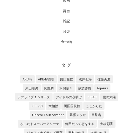
映画
舞台
雑記
音楽
食べ物
タグ
AKB48
AKB48劇場
田口愛佳
浅井七海
佐藤美波
東山奈央
岡部麟
水樹奈々
伊波杏樹
Aqours
ラブライブ！シリーズ
アイドルの夜明け
RESET
僕の太陽
チーム8
大相撲
両国国技館
ここからだ
Unreal Tournament
幕張メッセ
目撃者
さいたまスーパーアリーナ
何回だって恋をする
大橋彩香
ジェフユナイテッド千葉
田村ゆかり
水瀬いのり