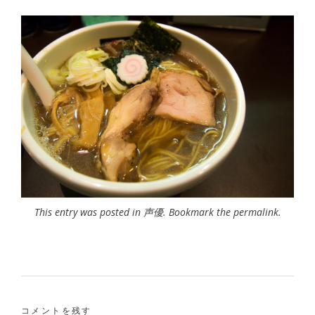
This entry was posted in
声優
. Bookmark the
permalink
.
コメントを残す