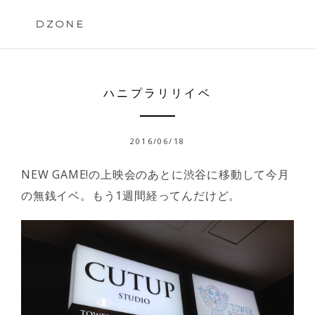
Skip
to
DZONE
content
ハニプラリリイベ
2016/06/18
NEW GAME!の上映会のあとに渋谷に移動して今月
の無銭イベ。もう1週間経ってんだけど。