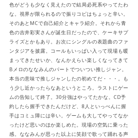
色がどうも少なく見えたので結局必死系やってたわ
な。視界が限られるので振りコピはちょっと辛い。
そのあとMCで自己紹介とキャラ紹介。それから青
色の吉井彩実さんが誕生日だったので、ケーキサプ
ライズとかもあり。お次にシングルの表題曲のファ
ンタジアを披露。コールもいっぱい入って現場も暖
まってきたせいか、なんかえらい楽しくなってきて
Bメロのななみんのパートでついつい推しジャン。
本当の意味で推しジャンしたの初めてだ・・・。も
う少し近かったらなあというところ。ラストにゲー
ムの告知して終了。30分強はやってたかな。CD予
約したら握手できたんだけど、8人といっぺんに握
手はコミュ障には辛い。ゲームも大してやってなか
ったけど思いのほか楽しめた。現場の空気に乗った
感。ななみんが思った以上に笑顔で歌って踊れる声