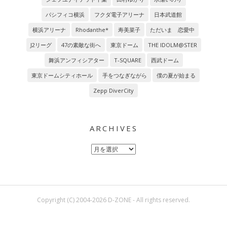
パシフィコ横浜
フクダ電子アリーナ
日本武道館
横浜アリーナ
Rhodanthe*
寿美菜子
ただいま 恋愛中
J2リーグ
47の素敵な街へ
東京ドーム
THE IDOLM@STER
舞浜アンフィシアター
T-SQUARE
西武ドーム
東京ドームシティホール
手をつなぎながら
僕の夏が始まる
Zepp DiverCity
ARCHIVES
Archives
Copyright (C) 2004-2026 D-ZONE - All rights reserved.