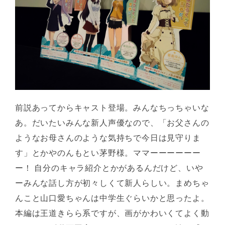
前説あってからキャスト登場。みんなちっちゃいな
あ。だいたいみんな新人声優なので、「お父さんの
ようなお母さんのような気持ちで今日は見守りま
す」とかやのんもとい茅野様。ママーーーーーー
ー！ 自分のキャラ紹介とかがあるんだけど、いや
ーみんな話し方が初々しくて新人らしい。まめちゃ
んこと山口愛ちゃんは中学生ぐらいかと思ったよ。
本編は王道きらら系ですが、画がかわいくてよく動