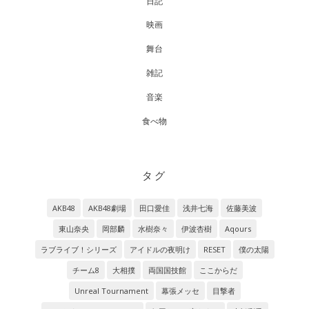
日記
映画
舞台
雑記
音楽
食べ物
タグ
AKB48
AKB48劇場
田口愛佳
浅井七海
佐藤美波
東山奈央
岡部麟
水樹奈々
伊波杏樹
Aqours
ラブライブ！シリーズ
アイドルの夜明け
RESET
僕の太陽
チーム8
大相撲
両国国技館
ここからだ
Unreal Tournament
幕張メッセ
目撃者