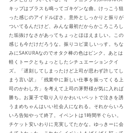
キップはブラスも鳴ってゴキゲンな曲。けっこう狙
った感じのアイドルぽさ。意外としっかりと振りが
ついてるんだけど、みんな最初だからかころころし
た垢抜けなさがあってちょっとほほえましい。この
感じも今だけだろうな。振りコピ楽しいっす。ちな
みにSAKURAなのでオタク棒の色はピンク。あとは
軽くトークとちょっとしたシチュエーションクイ
ズ。「遅刻してしまったけど上司が思わず許してし
まう言い訳」「残業中に新しい仕事を振ってくる上
司のかわし方」を考えて上司の茅野様が気に入れば
勝ち。お菓子で取り入りかわいいペットで泣きを誘
うまめちゃんはいい社会人になれる。それからいろ
いろ告知やって終了。イベントは1時間半ぐらい。
チケット安いわりに充実してたかな。ゆっきーに会
えてよかった。これからイベントもばんばん打って