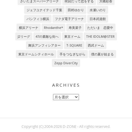
さいたまスーパーアリーナ
何回だって恋をする
大橋彩香
ジェフユナイテッド千葉
田村ゆかり
水瀬いのり
パシフィコ横浜
フクダ電子アリーナ
日本武道館
横浜アリーナ
Rhodanthe*
寿美菜子
ただいま 恋愛中
J2リーグ
47の素敵な街へ
東京ドーム
THE IDOLM@STER
舞浜アンフィシアター
T-SQUARE
西武ドーム
東京ドームシティホール
手をつなぎながら
僕の夏が始まる
Zepp DiverCity
ARCHIVES
Archives
Copyright (C) 2004-2026 D-ZONE - All rights reserved.