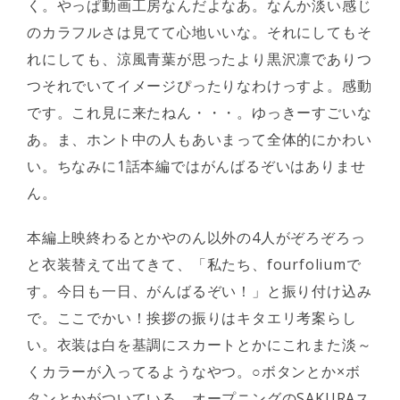
く。やっぱ動画工房なんだよなあ。なんか淡い感じ
のカラフルさは見てて心地いいな。それにしてもそ
れにしても、涼風青葉が思ったより黒沢凛でありつ
つそれでいてイメージぴったりなわけっすよ。感動
です。これ見に来たねん・・・。ゆっきーすごいな
あ。ま、ホント中の人もあいまって全体的にかわい
い。ちなみに1話本編ではがんばるぞいはありませ
ん。
本編上映終わるとかやのん以外の4人がぞろぞろっ
と衣装替えて出てきて、「私たち、fourfoliumで
す。今日も一日、がんばるぞい！」と振り付け込み
で。ここでかい！挨拶の振りはキタエリ考案らし
い。衣装は白を基調にスカートとかにこれまた淡～
くカラーが入ってるようなやつ。○ボタンとか×ボ
タンとかがついている。オープニングのSAKURAス