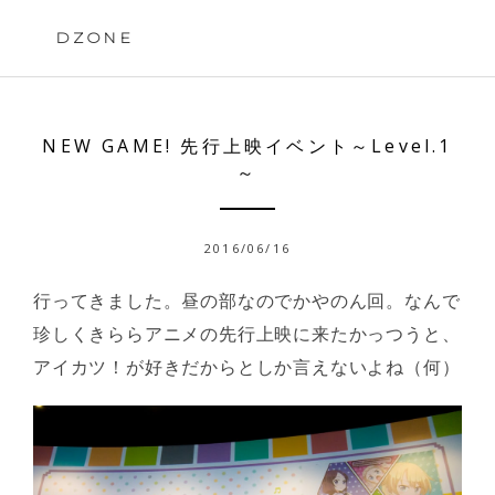
Skip
to
DZONE
content
NEW GAME! 先行上映イベント～Level.1
～
2016/06/16
行ってきました。昼の部なのでかやのん回。なんで
珍しくきららアニメの先行上映に来たかっつうと、
アイカツ！が好きだからとしか言えないよね（何）