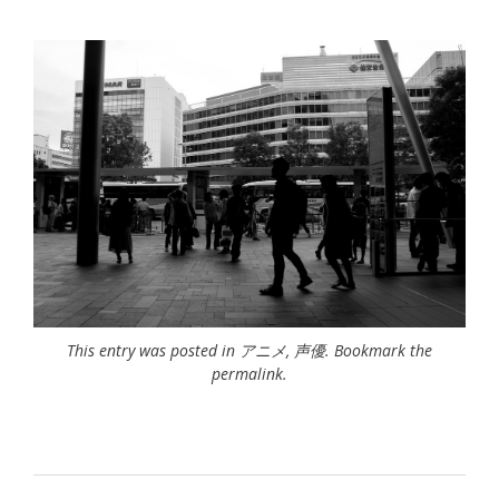
This entry was posted in
アニメ
,
声優
. Bookmark the
permalink
.