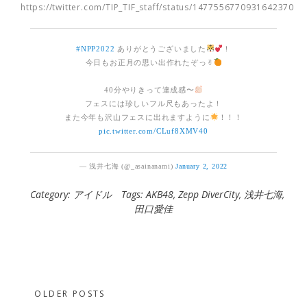
https://twitter.com/TIP_TIF_staff/status/1477556770931642370
#NPP2022
ありがとうございました
！
今日もお正月の思い出作れたぞっ︎︎︎✌︎︎︎︎
40分やりきって達成感〜
フェスには珍しいフル尺もあったよ！
また今年も沢山フェスに出れますように
！！！
pic.twitter.com/CLuf8XMV40
— 浅井七海 (@_asainanami)
January 2, 2022
Category:
アイドル
Tags:
AKB48
,
Zepp DiverCity
,
浅井七海
,
田口愛佳
Posts
OLDER POSTS