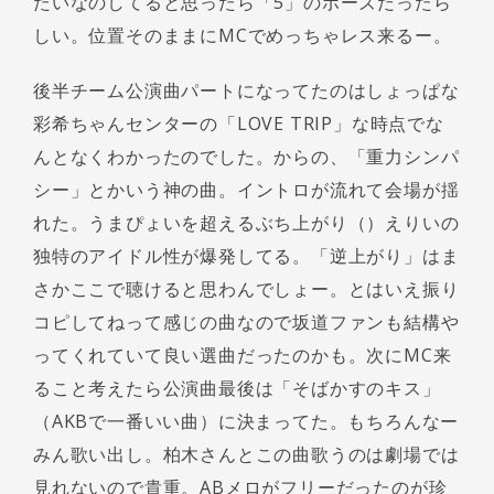
たいなのしてると思ったら「5」のポーズだったら
しい。位置そのままにMCでめっちゃレス来るー。
後半チーム公演曲パートになってたのはしょっぱな
彩希ちゃんセンターの「LOVE TRIP」な時点でな
んとなくわかったのでした。からの、「重力シンパ
シー」とかいう神の曲。イントロが流れて会場が揺
れた。うまぴょいを超えるぶち上がり（）えりいの
独特のアイドル性が爆発してる。「逆上がり」はま
さかここで聴けると思わんでしょー。とはいえ振り
コピしてねって感じの曲なので坂道ファンも結構や
ってくれていて良い選曲だったのかも。次にMC来
ること考えたら公演曲最後は「そばかすのキス」
（AKBで一番いい曲）に決まってた。もちろんなー
みん歌い出し。柏木さんとこの曲歌うのは劇場では
見れないので貴重。ABメロがフリーだったのが珍