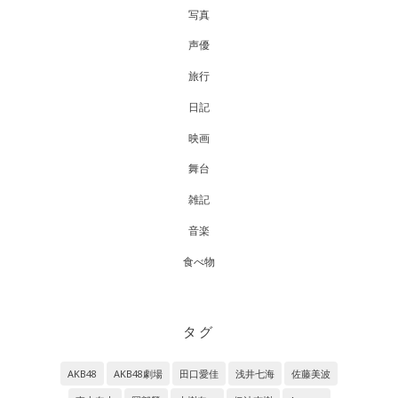
写真
声優
旅行
日記
映画
舞台
雑記
音楽
食べ物
タグ
AKB48
AKB48劇場
田口愛佳
浅井七海
佐藤美波