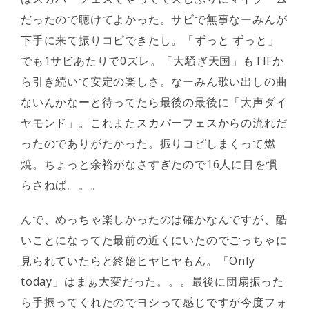
だったので聴けてよかった。サビで無事なーみんが
下手に来て振りコピできたし。「ずっと ずっと」
でも1サビあたりで0ズレ。「大騒ぎ天国」もTIFか
ら引き続いて安定の楽しさ。なーみん歌い出しの曲
ないんかなーと待ってたら最後の最後に「大声ダイ
ヤモンド」。これまたスカパーフェスからの流れだ
ったのでありがたかった。振りコピしまくって燃
焼。ちょっと余裕がなさすぎたので16人に目を慣
らさねば。。。
んで、めっちゃ楽しかったのは確かなんですが、酷
いことになってた最前の近くにいたのでごっちゃに
見られていたらと終始ヒヤヒヤもん。「Only
today」はまぁ大変だった。。。最後に団扇振った
ら手振ってくれたのでヨシって感じですが今度フォ