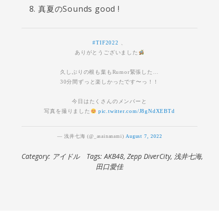
真夏のSounds good !
#TIF2022
、
ありがとうございました
久しぶりの根も葉もRumor緊張した…
30分間ずっと楽しかったです〜っ！！
今日はたくさんのメンバーと
写真を撮りました
pic.twitter.com/J8gNdXEBTd
— 浅井七海 (@_asainanami)
August 7, 2022
Category:
アイドル
Tags:
AKB48
,
Zepp DiverCity
,
浅井七海
,
田口愛佳