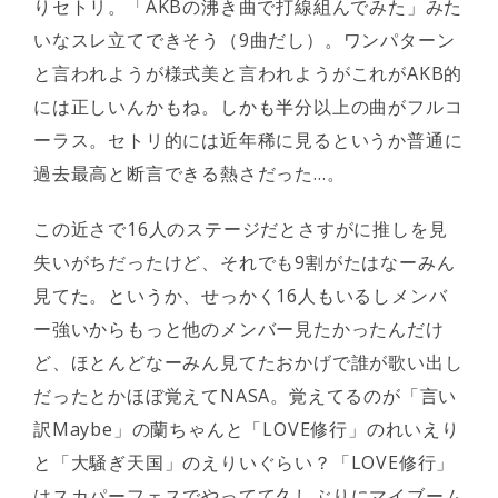
りセトリ。「AKBの沸き曲で打線組んでみた」みた
いなスレ立てできそう（9曲だし）。ワンパターン
と言われようが様式美と言われようがこれがAKB的
には正しいんかもね。しかも半分以上の曲がフルコ
ーラス。セトリ的には近年稀に見るというか普通に
過去最高と断言できる熱さだった…。
この近さで16人のステージだとさすがに推しを見
失いがちだったけど、それでも9割がたはなーみん
見てた。というか、せっかく16人もいるしメンバ
ー強いからもっと他のメンバー見たかったんだけ
ど、ほとんどなーみん見てたおかげで誰が歌い出し
だったとかほぼ覚えてNASA。覚えてるのが「言い
訳Maybe」の蘭ちゃんと「LOVE修行」のれいえり
と「大騒ぎ天国」のえりいぐらい？「LOVE修行」
はスカパーフェスでやってて久しぶりにマイブーム