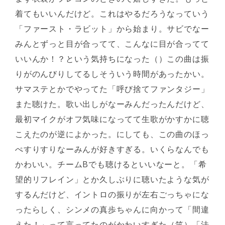
着てもいいんだけど。これはやるだろうなっていう
「ファースト・ラビット」から始まり。サビでなー
みんとずっと目が合ってて、こんなに目が合ってて
いいんか！？という気持ちになった（）この曲は振
りがのんびりしてるしそういう時間があったかい。
サマステとかでやってた「呼び捨てファンタジー」
また聴けた。歌い出しがなーみんだったんだけど、
最初マイクがオフ気味になってて生歌がかすかに聴
こえたのが逆によかった。にしても、この曲のほっ
ぺすりすりなーみんが好きすぎる。いくらなんでも
かわいい。チームBでも聴けるといいなーと。「希
望的リフレイン」とか久しぶりに聴いたような気が
するんだけど、イントロの振りが左右ごっちゃにな
ったらしく、シンメの真歩ちゃんに向かって「間違
えた！」って言ってたのがかわいすぎた（笑）「法