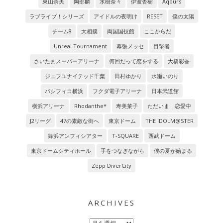
東山奈央
岡部麟
水樹奈々
伊波杏樹
Aqours
ラブライブ！シリーズ
アイドルの夜明け
RESET
僕の太陽
チーム8
大相撲
両国国技館
ここからだ
Unreal Tournament
幕張メッセ
目撃者
さいたまスーパーアリーナ
何回だって恋をする
大橋彩香
ジェフユナイテッド千葉
田村ゆかり
水瀬いのり
パシフィコ横浜
フクダ電子アリーナ
日本武道館
横浜アリーナ
Rhodanthe*
寿美菜子
ただいま 恋愛中
J2リーグ
47の素敵な街へ
東京ドーム
THE IDOLM@STER
舞浜アンフィシアター
T-SQUARE
西武ドーム
東京ドームシティホール
手をつなぎながら
僕の夏が始まる
Zepp DiverCity
ARCHIVES
Archives