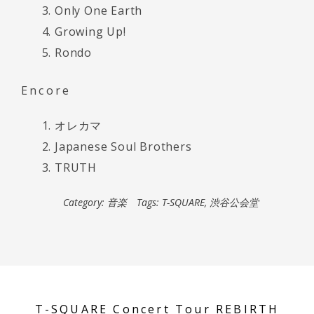
Only One Earth
Growing Up!
Rondo
Encore
オレカマ
Japanese Soul Brothers
TRUTH
Category:
音楽
Tags:
T-SQUARE
,
渋谷公会堂
T-SQUARE Concert Tour REBIRTH