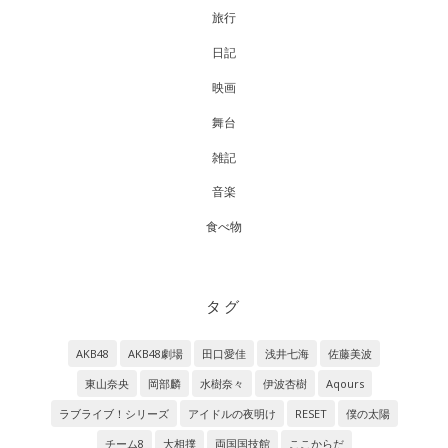
旅行
日記
映画
舞台
雑記
音楽
食べ物
タグ
AKB48
AKB48劇場
田口愛佳
浅井七海
佐藤美波
東山奈央
岡部麟
水樹奈々
伊波杏樹
Aqours
ラブライブ！シリーズ
アイドルの夜明け
RESET
僕の太陽
チーム8
大相撲
両国国技館
ここからだ