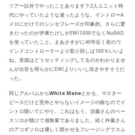
ツアー以外でやったことあります？2人ユニット時
代にやっていたような違ったような。イントロ〜A
メロにかけてのシンセフレーズが印象的。さらに驚
きだったのが伊東たけしがEWI1000でなくNuRAD
を使っていたこと。まあさすがに40年近く前のウ
インドコントローラーより取り回しは100％いいよ
ね。音源はどうセッティングしてるのかわかりませ
んが出音も明らかにEWIよりいいし吹きやすそうだ
った。
同じアルバムから
White Mane
とかも、マスター
ピースだけど意外とやらないイメージの曲なのでイ
ントロ聴いてにやり。これはもう、須藤さんのベー
スソロが聴けて感無量でありました。続く外薗さん
のアコギソロは優しく聴かせるフレージングでスム