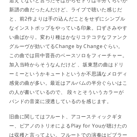
追えてないと言ったそばからセトリは半分くらいが
新譜の曲だったんだけど、ライブで聴いた感じだ
と、前2作よりは手の込んだことをせずにシンプル
なインストポップをやっている印象。口ずさみやす
い曲ばかり。変わり種はかなりコテコテなファンク
グルーヴが効いてるChange by Changeぐらい。
この曲では田中晋吾のベースソロをフィーチャー。
加入当時からそうなんだけど 、坂東慧の曲はドリ
ーミーというかキュートというか不思議なメロディ
感覚の曲が多い。最近はアルバムの半分ぐらいはこ
の人が書いているので、 段々とそういうカラーが
バンドの音楽に浸透しているのを感じます。
旧曲に関してはフルート、アコースティックギタ
ー、ピアノのトリオによるPlay for Youが聴けたの
は収穫と言ってよい。フルートでの演奏はビブラー