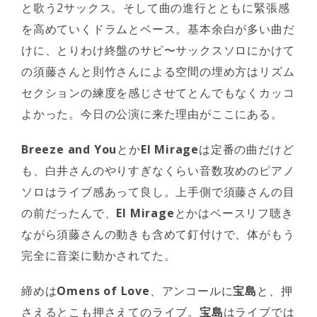
と歌う2サックス。そして曲の進行とともに緊張感
を高めていくドラムとベース。基本余白が多い曲だ
けに、とりわけ終盤のサビ〜サックスソロにかけて
の須藤さんと則竹さんによる空間の埋め方はリズム
セクションの練度を感じさせてとんでもなくカッコ
よかった。今日の公演に来た理由がここにある。
Breeze and You
とか
El Mirage
は定番の曲だけど
も、白井さんのやりすぎなくらい音数攻めのピアノ
ソロはライブ感あって良し。上手側で須藤さんの目
の前だったんで、
El Mirage
とかはベースリフ聴き
ながら須藤さんの動きも含めて釘付けで、体がもう
完全に音楽に動かされてた。
締めは
Omens of Love
、アンコールに
宝島
と、押
さえるとこも押さえてのライブ。
宝島
はライブでは