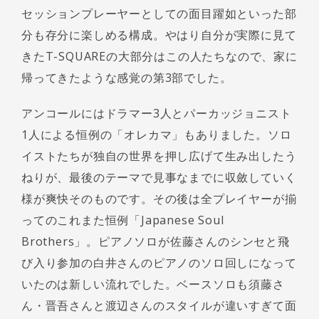
セッションプレーヤーとしての面目躍如といった部
分も存分に楽しめる構成。やはり自分が実際に見て
きたT-SQUAREの大部分はこの人たちなので、家に
帰ってきたような感覚の第3部でした。
アンコールにはドラマー3人とパーカッジョニスト
1人による恒例の「オレカマ」もありました。ソロ
イストたちが独自の世界を押し広げて生み出したう
ねりが、最後のテーマで見事なまでに収斂していく
様が爽快そのものです。その後は全プレイヤーが揃
ってのこれまた恒例「Japanese Soul
Brothers」。ピアノソロが佐藤さんのシンセと飛
び入り参加の白井さんのピアノのソロ回しになって
いたのは新しい流れでした。ベースソロも須藤さ
ん・晋吾さんと渡辺さんのスタイルが違いすぎて面