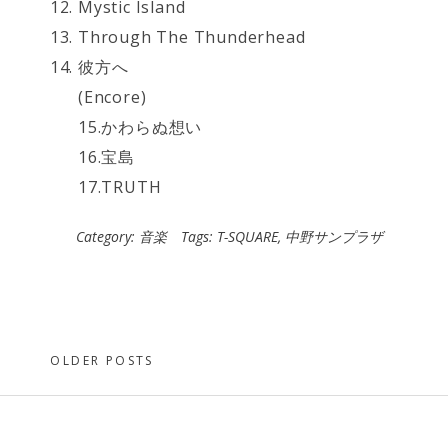
Mystic Island
Through The Thunderhead
彼方へ
(Encore)
15.かわらぬ想い
16.宝島
17.TRUTH
Category:
音楽
Tags:
T-SQUARE
,
中野サンプラザ
Posts
OLDER POSTS
navigation