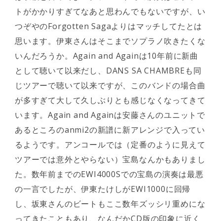
トがかかりすぎてなあと思わんでもないですが、い
つぞやのForgotten Sagaよりはマッチしてたとは
思います。伊東さんはそこまでソプラノ吹きたくな
いんだろうか。Again and Againは10年前に新曲
として聴いて以来だし、DANS SA CHAMBREも同
じツアーで聴いて以来ですが、このバンドの場合曲
が多すぎて大して久しぶりとも感じなくなってきて
います。Again and Againは安藤さんのユニットで
あるところのanmi2の新譜に新アレンジで入ってい
るようです。アンコールでは（定番のように見えて
ツアーでは意外とやらない）宝島なんかもありまし
た。数年前までのEWI4000Sでの宝島の演奏は最悪
の一言でしたが、伊東たけしがEWI1000に回帰
し、坂東さんのビートもここ数年ズッシリ重めにな
ってきたこともあり、なんだかCD版の印象に近く