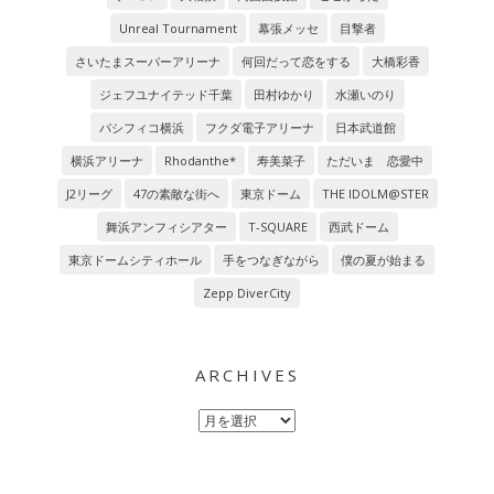
Unreal Tournament
幕張メッセ
目撃者
さいたまスーパーアリーナ
何回だって恋をする
大橋彩香
ジェフユナイテッド千葉
田村ゆかり
水瀬いのり
パシフィコ横浜
フクダ電子アリーナ
日本武道館
横浜アリーナ
Rhodanthe*
寿美菜子
ただいま 恋愛中
J2リーグ
47の素敵な街へ
東京ドーム
THE IDOLM@STER
舞浜アンフィシアター
T-SQUARE
西武ドーム
東京ドームシティホール
手をつなぎながら
僕の夏が始まる
Zepp DiverCity
ARCHIVES
Archives