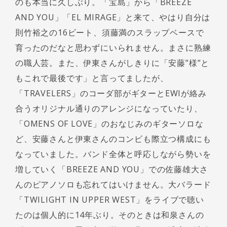
のも本当に久しぶり。「宝島」から「BREEZE
AND YOU」「EL MIRAGE」と来て、やはり自分は
則竹裕之の16ビート、須藤満のスラップベースで
育ったのだなと思わずにいられません。まさに熟練
の職人芸。また、伊東さんがしきりに「安藤”様”と
もこれで最後です」と言ってましたが、
「TRAVELERS」のコーダ部がギターとEWIが絡み
合うオリジナル通りのアレンジになっていたり、
「OMENS OF LOVE」のおなじみのギターソロな
ど、安藤さんと伊東さんのコンビも際立つ構成にも
なっていました。バンド全体と呼応しながら勢いを
増していく「BREEZE AND YOU」での佐藤雄大さ
んのピアノソロも忘れてはいけません。大バラード
「TWILIGHT IN UPPER WEST」をライブで聴い
たのは個人的に14年ぶり。そのときは和泉さんの