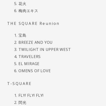
花火
梅肉エキス
THE SQUARE Reunion
宝島
BREEZE AND YOU
TWILIGHT IN UPPER WEST
TRAVELERS
EL MIRAGE
OMENS OF LOVE
T-SQUARE
FLY! FLY! FLY!
閃光