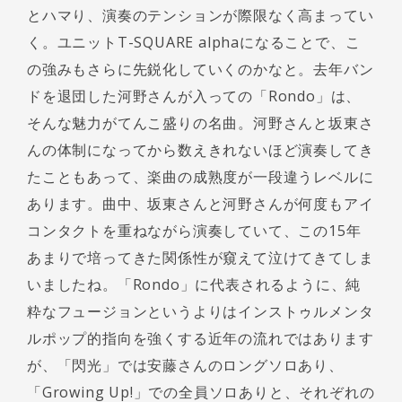
とハマり、演奏のテンションが際限なく高まってい
く。ユニットT-SQUARE alphaになることで、こ
の強みもさらに先鋭化していくのかなと。去年バン
ドを退団した河野さんが入っての「Rondo」は、
そんな魅力がてんこ盛りの名曲。河野さんと坂東さ
んの体制になってから数えきれないほど演奏してき
たこともあって、楽曲の成熟度が一段違うレベルに
あります。曲中、坂東さんと河野さんが何度もアイ
コンタクトを重ねながら演奏していて、この15年
あまりで培ってきた関係性が窺えて泣けてきてしま
いましたね。「Rondo」に代表されるように、純
粋なフュージョンというよりはインストゥルメンタ
ルポップ的指向を強くする近年の流れではあります
が、「閃光」では安藤さんのロングソロあり、
「Growing Up!」での全員ソロありと、それぞれの