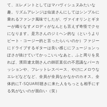
て、エレメントとしてはマハヴィシュヌみたいな
趣。リズムアレンジは仙波さんにしてはシンプルに
乗れるファンク風味でしたが、ヴァイオリンとギタ
ーが織りなすメロディがなんとも言えず奇怪でクセ
になります。是方さんのジミヘン的な（というより
ピート・コージー的と言ったらいいのか）ファジー
にドライブするギターは良い感じにフュージョンっ
ぽさが抜けていてかっこいいなあと。ふと周りを見
れば、濱田遼太朗さんの師匠直伝の不思議なパーカ
ッションや、フレットレスベース、やけにメロウな
エレピなどなど、全員が全員なかなかのカオス。全
体的にT-SQUARE聴きに来た人をちっとも相手にす
る気がないのが面白い（笑）