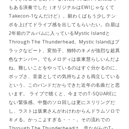
もある演奏でした（オリジナルはEWIじゃなくて
Takecon-1なんだけど）。願わくばもう少しテン
ポを上げてドライブ感を出してもらいたい。白眉は
2年前のアルバムに入っているMystic Islandと
Through The Thunderhead。Mystic Islandはブ
ラックなビート、変拍子、独特のキメが強烈な超異
色なナンバー。でもメロディは坂東慧らしいんだよ
ね。難しいことをやっているのはすぐ分かるのに、
ポップさ、音楽としての気持ちよさも両立している
という、このバンドだからできた近年の名曲だと思
います。 ライブで聴くと、今までのT-SQUAREに
ない緊張感。中盤のソロ回しは更にスリリングだ
し、ラストは坂東さんがわけわからんドラムソロで
キメる。かっこよすぎる・・・。その流れでの
Through The Thunderheadは、昔ながらのT-