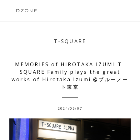
Skip
to
DZONE
content
T-SQUARE
MEMORIES of HIROTAKA IZUMI T-
SQUARE Family plays the great
works of Hirotaka Izumi @ブルーノー
ト東京
2024/05/07