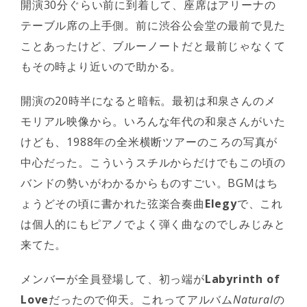
開演30分ぐらい前に到着して、座席はアリーナの
テーブル席の上手側。前に渋谷公会堂の最前で見た
ことあったけど、ブルーノートだと最前じゃなくて
もその時より近いので助かる。
開演の20時半になると暗転。最初は和泉さんのメ
モリアル映像から。いろんな年代の和泉さんがいた
けども、1988年の全米横断ツアーのころの写真が
中心だった。こういうスチルからだけでもこの頃の
バンドの勢いがわかるからものすごい。BGMはち
ょうどその頃に書かれた弦楽合奏曲
Elegy
で、これ
は個人的にもピアノでよく弾く曲なのでしみじみと
来てた。
メンバーが全員登場して、初っ端が
Labyrinth of
Love
だったので仰天。これってアルバム
Natural
の