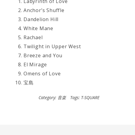
Labyrinth of Love
Anchor’s Shuffle
Dandelion Hill
White Mane
Rachael
Twilight in Upper West
Breeze and You
El Mirage
Omens of Love
宝島
Category:
音楽
Tags:
T-SQUARE