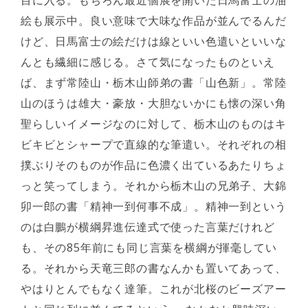
目に入る。もちろん最近個展を開いた日馬富士の油
絵も展示中。良い意味で大味な作品が並んでるんだ
けど、日馬富士の絵だけは線といい色遣いといいな
んとも繊細に感じる。さて気になったものといえ
ば、まず常陸山・栃木山師弟の書「山色新」。常陸
山のほうは雄大・豪放・大胆ないかにも懐の深い角
聖らしいイメージなのに対して、栃木山のものはキ
ビキビとシャープで直線的な筆遣い。それぞれの相
撲ぶりそのものが作品に色濃く出ているあたりちょ
っと笑ってしまう。それから栃木山の兄弟子、大錦
卯一郎の書「精神一到何事不成」。精神一到という
のは白鵬が横綱昇進伝達式で使った言葉だけれど
も、その85年前にも同じ言葉を横綱が揮毫してい
る。それから天竜三郎の書なんかも置いてあって、
やはりとんでもなく達筆。これが北桜のビーズアー