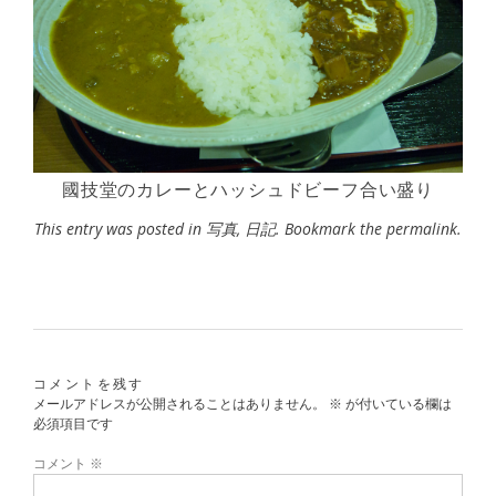
國技堂のカレーとハッシュドビーフ合い盛り
This entry was posted in
写真
,
日記
. Bookmark the
permalink
.
コメントを残す
メールアドレスが公開されることはありません。
※
が付いている欄は
必須項目です
コメント
※