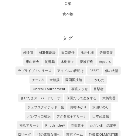
音楽
食べ物
タグ
AKB48
AKB48劇場
田口愛佳
浅井七海
佐藤美波
東山奈央
岡部麟
水樹奈々
伊波杏樹
Aqours
ラブライブ！シリーズ
アイドルの夜明け
RESET
僕の太陽
チーム8
大相撲
両国国技館
ここからだ
Unreal Tournament
幕張メッセ
目撃者
さいたまスーパーアリーナ
何回だって恋をする
大橋彩香
ジェフユナイテッド千葉
田村ゆかり
水瀬いのり
パシフィコ横浜
フクダ電子アリーナ
日本武道館
横浜アリーナ
Rhodanthe*
寿美菜子
ただいま 恋愛中
J2リーグ
47の素敵な街へ
東京ドーム
THE IDOLM@STER