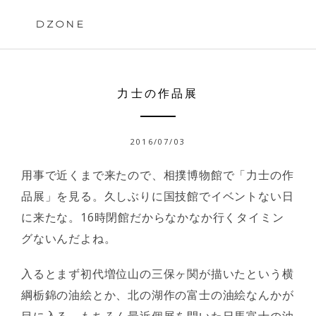
Skip
to
DZONE
content
力士の作品展
2016/07/03
用事で近くまで来たので、相撲博物館で「力士の作
品展」を見る。久しぶりに国技館でイベントない日
に来たな。16時閉館だからなかなか行くタイミン
グないんだよね。
入るとまず初代増位山の三保ヶ関が描いたという横
綱栃錦の油絵とか、北の湖作の富士の油絵なんかが