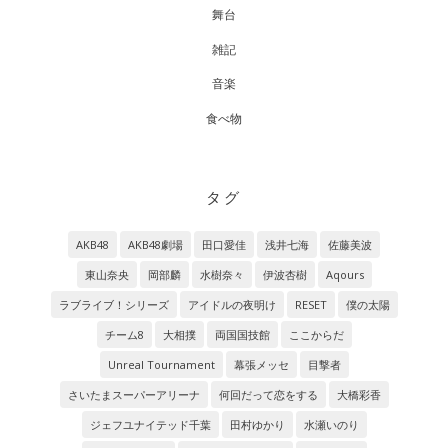
舞台
雑記
音楽
食べ物
タグ
AKB48
AKB48劇場
田口愛佳
浅井七海
佐藤美波
東山奈央
岡部麟
水樹奈々
伊波杏樹
Aqours
ラブライブ！シリーズ
アイドルの夜明け
RESET
僕の太陽
チーム8
大相撲
両国国技館
ここからだ
Unreal Tournament
幕張メッセ
目撃者
さいたまスーパーアリーナ
何回だって恋をする
大橋彩香
ジェフユナイテッド千葉
田村ゆかり
水瀬いのり