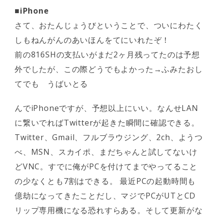
■iPhone
さて、おたんじょうびということで、ついにわたく
しもねんがんのあいほんをてにいれたぞ！
前の816SHの支払いがまだ2ヶ月残ってたのは予想
外でしたが、この際どうでもよかった→ふみたおし
てでも うばいとる
んでiPhoneですが、予想以上にいい。なんせLAN
に繋いでればTwitterが起きた瞬間に確認できる。
Twitter、Gmail、フルブラウジング、2ch、ようつ
べ、MSN、スカイポ、まだちゃんと試してないけ
どVNC。すでに俺がPCを付けてまでやってること
の少なくとも7割はできる。 最近PCの起動時間も
億劫になってきたことだし、マジでPCがUTとCD
リップ専用機になる恐れすらある。そして更新がな