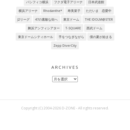
パシフィコ横浜
フクダ電子アリーナ
日本武道館
横浜アリーナ
Rhodanthe*
寿美菜子
ただいま 恋愛中
J2リーグ
47の素敵な街へ
東京ドーム
THE IDOLM@STER
舞浜アンフィシアター
T-SQUARE
西武ドーム
東京ドームシティホール
手をつなぎながら
僕の夏が始まる
Zepp DiverCity
ARCHIVES
Archives
Copyright (C) 2004-2026 D-ZONE - All rights reserved.