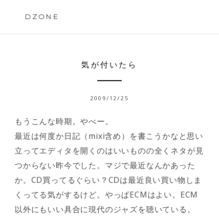
Skip
to
DZONE
content
気が付いたら
2009/12/25
もうこんな時期。やべー。
最近は何度か日記（mixi含め）を書こうかなと思い
立ってエディタを開くのはいいものの全くネタが見
つからない昨今でした。マジで最近なんかあった
か。CD買ってるぐらい？CDは最近良い買い物しま
くってる気がするけど。やっぱECMはよい。ECM
以外にもいい具合に現代のジャズを聴いている。