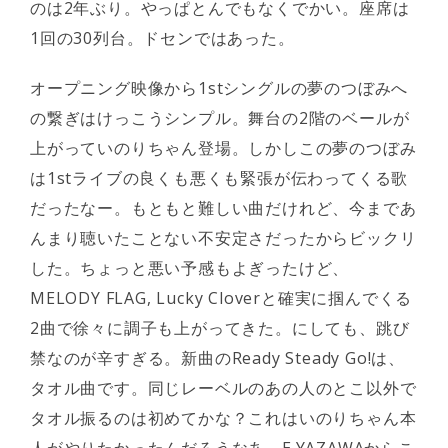
のは2年ぶり。やっぱとんでもなくでかい。座席は
1回の30列台。ドセンではあった。
オープニング映像から1stシングルの夢のつぼみへ
の繋ぎはけっこうシンプル。舞台の2階のベールが
上がっていのりちゃん登場。しかしこの夢のつぼみ
は1stライブの良くも悪くも緊張が伝わってくる歌
だったなー。もともと難しい曲だけれど、今まであ
んまり聴いたことない不安定さだったからビックリ
した。ちょっと悪い予感もよぎったけど、
MELODY FLAG, Lucky Cloverと確実に掴んでくる
2曲で徐々に調子も上がってきた。にしても、跳び
禁なのが辛すぎる。新曲のReady Steady Go!は、
タオル曲です。同じレーベルのあの人のとこ以外で
タオル振るのは初めてかな？これはいのりちゃん本