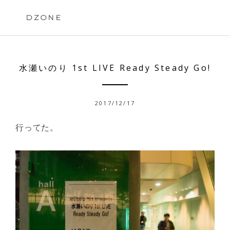
Skip
to
DZONE
content
水瀬いのり 1st LIVE Ready Steady Go!
2017/12/17
行ってた。