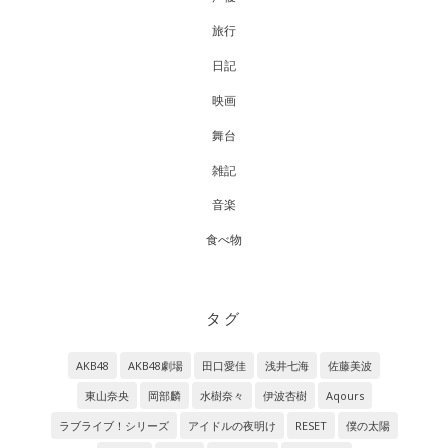
旅行
日記
映画
舞台
雑記
音楽
食べ物
タグ
AKB48
AKB48劇場
田口愛佳
浅井七海
佐藤美波
東山奈央
岡部麟
水樹奈々
伊波杏樹
Aqours
ラブライブ！シリーズ
アイドルの夜明け
RESET
僕の太陽