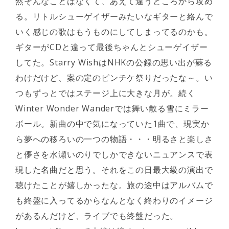
然そんなことはなくて、あえて違うところから攻め
る。リトルシューゲイザーみたいなギターと絡んで
いく感じの歌はもうものにしてしまってるのかも。
ギターがCDと違って最後ちゃんとシューゲイザー
してた。Starry WishはNHKの公録の思い出が蘇る
わけだけど、案の定のピンチケ祭りだったな～。い
つもずっとではステージ上に大きな月が。続く
Winter Wonder Wanderでは舞い散る雪にミラー
ボール。新曲の中で気になっていた1曲で、現実か
ら夢への移ろいの一つの物語・・・明るさと楽しさ
と儚さを水瀬いのりでしかできないニュアンスで表
現した名曲だと思う。それをこの日最大級の演出で
聴けたことが嬉しかったな。旅の途中はアルバムで
も終盤に入ってるからなんとなく終わりのイメージ
があるんだけど、ライブでも終盤だった。