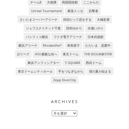
チーム8
大相撲
両国国技館
ここからだ
Unreal Tournament
幕張メッセ
目撃者
さいたまスーパーアリーナ
何回だって恋をする
大橋彩香
ジェフユナイテッド千葉
田村ゆかり
水瀬いのり
パシフィコ横浜
フクダ電子アリーナ
日本武道館
横浜アリーナ
Rhodanthe*
寿美菜子
ただいま 恋愛中
J2リーグ
47の素敵な街へ
東京ドーム
THE IDOLM@STER
舞浜アンフィシアター
T-SQUARE
西武ドーム
東京ドームシティホール
手をつなぎながら
僕の夏が始まる
Zepp DiverCity
ARCHIVES
Archives