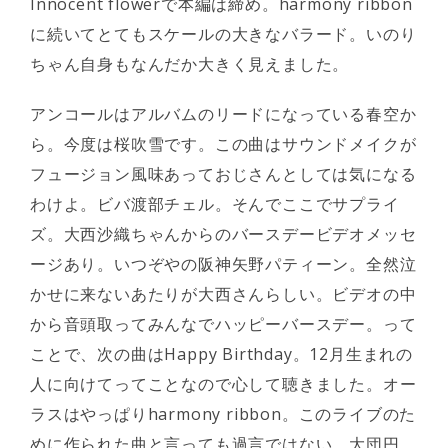
Innocent flowerで本編は締め。harmony ribbon
に続いてとてもスケールの大きなバラード。いのり
ちゃん自身もなんだか大きく見えました。
アンコールはアルバムのリードになっている春空か
ら。今度は桜吹雪です。この曲はサウンドメイクが
フュージョン風味あっておじさんとしては気になる
わけよ。ビバ渡部チェル。そんでここでサプライ
ズ。大西沙織ちゃんからのバースデービデオメッセ
ージあり。いつぞやの阪神矢野パティーン。全然泣
かせに来ないあたりが大西さんらしい。ビデオの中
から音頭取ってみんなでハッピーバースデー。って
ことで、次の曲はHappy Birthday。12月生まれの
人に向けてってことなので心して聴きました。オー
ラスはやっぱりharmony ribbon。このライブのた
めに作られた曲と言っても過言ではない。大団円。