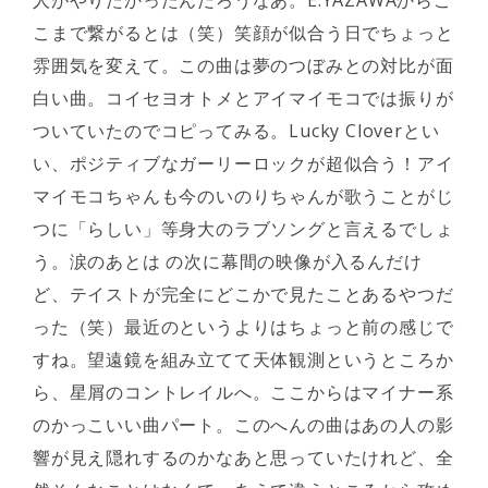
人がやりたかったんだろうなあ。E.YAZAWAからこ
こまで繋がるとは（笑）笑顔が似合う日でちょっと
雰囲気を変えて。この曲は夢のつぼみとの対比が面
白い曲。コイセヨオトメとアイマイモコでは振りが
ついていたのでコピってみる。Lucky Cloverとい
い、ポジティブなガーリーロックが超似合う！アイ
マイモコちゃんも今のいのりちゃんが歌うことがじ
つに「らしい」等身大のラブソングと言えるでしょ
う。涙のあとは の次に幕間の映像が入るんだけ
ど、テイストが完全にどこかで見たことあるやつだ
った（笑）最近のというよりはちょっと前の感じで
すね。望遠鏡を組み立てて天体観測というところか
ら、星屑のコントレイルへ。ここからはマイナー系
のかっこいい曲パート。このへんの曲はあの人の影
響が見え隠れするのかなあと思っていたけれど、全