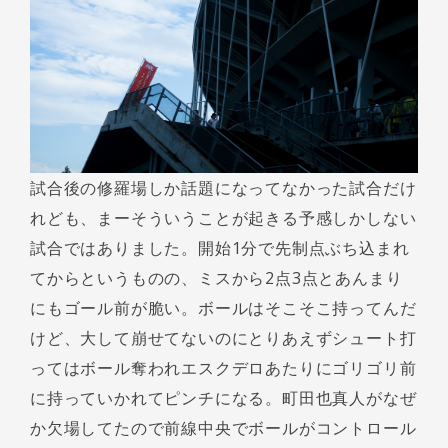
試合後の修羅場しか話題になってなかった試合だけ
れども、まーそういうことが起きる予感しかしない
試合ではありました。開始1分で先制点ぶち込まれ
てからというものの、ミスから2点3点とあんまり
にもゴール前が脆い。ボールはそこそこ持ってんだ
けど、大して崩せてないのにとりあえずシュート打
ってはボール奪われエスクデロあたりにゴリゴリ前
に持っていかれてピンチになる。町田也真人がなぜ
か欠場してたので前線中央でボールがコントロール