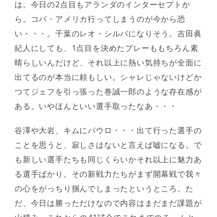
は。今日の2点目もアランダのインターセプトか
ら。コパ・アメリカ行ってしまうのが今から恐
い・・・。千葉のレオ・シルバになりそう。吉田眞
紀人にしても、1点目を決めたプレーももちろん素
晴らしいんだけど、それ以上に熱い気持ちが全面に
出てるのが本当に頼もしい。シャレじゃないけどか
つてジェフを引っ張った巻誠一郎のような存在感が
ある。いやほんといい選手取ったなあ・・・
谷澤や大岩、キムにパウロ・・・出て行った選手の
ことを思うと、寂しさはないと言えば嘘になる。で
も新しい選手たちも同じくらいかそれ以上に魅力あ
る選手ばかり。その新戦力たちがまず開幕戦で我々
の心をがっちり掴んでしまったというところ。た
だ、今日は勝っただけなので内容はまだまだ課題が