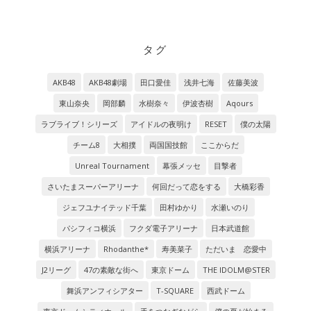
タグ
AKB48
AKB48劇場
田口愛佳
浅井七海
佐藤美波
東山奈央
岡部麟
水樹奈々
伊波杏樹
Aqours
ラブライブ！シリーズ
アイドルの夜明け
RESET
僕の太陽
チーム8
大相撲
両国国技館
ここからだ
Unreal Tournament
幕張メッセ
目撃者
さいたまスーパーアリーナ
何回だって恋をする
大橋彩香
ジェフユナイテッド千葉
田村ゆかり
水瀬いのり
パシフィコ横浜
フクダ電子アリーナ
日本武道館
横浜アリーナ
Rhodanthe*
寿美菜子
ただいま 恋愛中
J2リーグ
47の素敵な街へ
東京ドーム
THE IDOLM@STER
舞浜アンフィシアター
T-SQUARE
西武ドーム