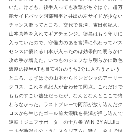
いた。けども、後半入っても攻撃がちぐはぐ。超万
能サイドバック阿部翔平と井出の左サイドが少ない
チャンス源ってところ。交代で長澤、吉田眞紀人、
山本真希を入れてギアチェンジ。徳島はもう守りに
入っていたので、守備力のある富澤に代わってパス
センスに優れる山本が入ったのは効果的で明らかに
攻め手が増えた。いつものジェフなら明らかに敗色
濃厚の後半ATも目安4分のうち3分に入ろうという
ところ、まずはその山本からドンピシャのアーリー
クロス。これを眞紀人が合わせて同点。これだけで
もものすごい熱狂だったが、なんとなんとここで終
わらなかった。ラストプレーで阿部が放り込んだク
ロスから生じたゴール前大混戦を長澤が押し込んで
逆転！ジェフサポーターの十八番 WIN BY ALL!!コ
ールが地鳴りのようにスタジアムに響く。今まで現