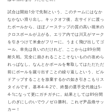
試合は開始1分で先制という、このチームにはなか
なかない滑り出し。キックオフ後、左サイドに渡っ
たボールから、ほぼノーステップの質の高い堀米の
クロスボールが上がる。エリア内では川又がマーク
を引きつけて米倉がフリーに。うまく飛び出してゴ
ール。幸先は良いのだけれど、ここからは89分間
耐久戦。完全に崩されることこそないものの攻めら
れっぱなし。なんとかボールを奪取してはただただ
前にボールを蹴り出すことの繰り返しという、ビル
ドアップすることを放棄するかの如き引きこもりス
タイルです。基本4-4-2で、終盤の選手交代後は5-
4-1になって更にガチガチに。結果としては89分間
しのぎにしのいでウノゼロ勝利。これぞ尹晶煥サッ
カー！