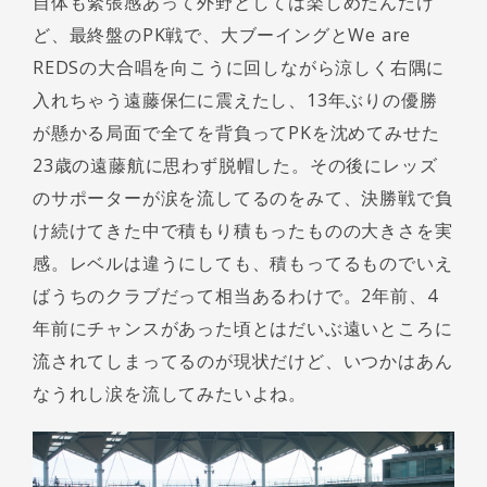
自体も緊張感あって外野としては楽しめたんだけ
ど、最終盤のPK戦で、大ブーイングとWe are
REDSの大合唱を向こうに回しながら涼しく右隅に
入れちゃう遠藤保仁に震えたし、13年ぶりの優勝
が懸かる局面で全てを背負ってPKを沈めてみせた
23歳の遠藤航に思わず脱帽した。その後にレッズ
のサポーターが涙を流してるのをみて、決勝戦で負
け続けてきた中で積もり積もったものの大きさを実
感。レベルは違うにしても、積もってるものでいえ
ばうちのクラブだって相当あるわけで。2年前、4
年前にチャンスがあった頃とはだいぶ遠いところに
流されてしまってるのが現状だけど、いつかはあん
なうれし涙を流してみたいよね。