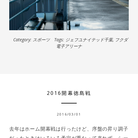
Category:
スポーツ
Tags:
ジェフユナイテッド千葉
,
フクダ
電子アリーナ
2016開幕徳島戦
2016/03/01
去年はホーム開幕戦は行ったけど、序盤の昇り調子
だったときはいろいろ予定が重なって来れず、シー