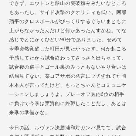
できず、エウトンと船山の突破頼みみたいなところ
もあったし、サイド攻撃のクオリティも低い。阿部
翔平のクロスボールがびっくりするぐらいまともに
上がらなかったんだけど何かあったんすかね。てな
感じでとにかくひどい90分でありました。せめて
今季突然覚醒した町田が見たかったす。何か起こる
予感してたから試合終わってさっさと出ちゃって、
試合後の選手とゴール裏のみっともないやり合いは
結局見てない。某コアサポの発言にブチ切れてた岡
本本人が言ってたけど、もっとちゃんとコミュニケ
ーションしましょうよ。プレーオフ圏内6位の相手
に負けて今季は実質的に終戦したことだし、あとは
来季の準備かな。
今日の話。ルヴァン決勝浦和対ガンバ見てて、試合