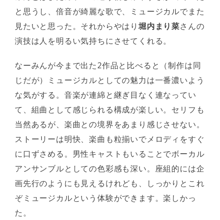
と思うし、倍音が綺麗な歌で、ミュージカルでまた
見たいと思った。それからやはり
堀内まり菜
さんの
演技は人を明るい気持ちにさせてくれる。
なーみんが今まで出た2作品と比べると（制作は同
じだが）ミュージカルとしての魅力は一番濃いよう
な気がする。音楽が連綿と継ぎ目なく連なってい
て、組曲として感じられる構成が楽しい。セリフも
当然あるが、楽曲との境界をあまり感じさせない。
ストーリーは明快、楽曲も粒揃いでメロディをすぐ
に口ずさめる。男性キャストもいることでボーカル
アンサンブルとしての色彩感も深い。座組的には企
画先行のようにも見えるけれども、しっかりとこれ
ぞミュージカルという体験ができます。楽しかっ
た。