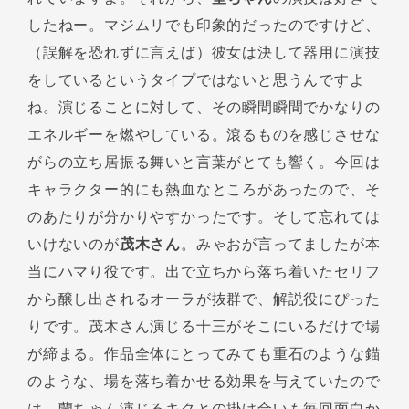
したねー。マジムリでも印象的だったのですけど、
（誤解を恐れずに言えば）彼女は決して器用に演技
をしているというタイプではないと思うんですよ
ね。演じることに対して、その瞬間瞬間でかなりの
エネルギーを燃やしている。滾るものを感じさせな
がらの立ち居振る舞いと言葉がとても響く。今回は
キャラクター的にも熱血なところがあったので、そ
のあたりが分かりやすかったです。そして忘れては
いけないのが
茂木さん
。みゃおが言ってましたが本
当にハマり役です。出で立ちから落ち着いたセリフ
から醸し出されるオーラが抜群で、解説役にぴった
りです。茂木さん演じる十三がそこにいるだけで場
が締まる。作品全体にとってみても重石のような錨
のような、場を落ち着かせる効果を与えていたので
は。蘭ちゃん演じるキクとの掛け合いも毎回面白か