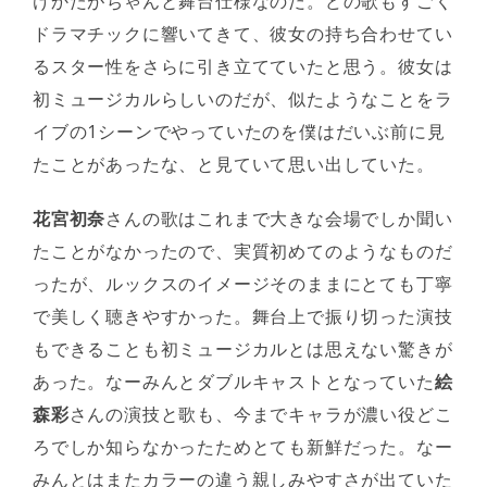
けかたがちゃんと舞台仕様なのだ。どの歌もすごく
ドラマチックに響いてきて、彼女の持ち合わせてい
るスター性をさらに引き立てていたと思う。彼女は
初ミュージカルらしいのだが、似たようなことをラ
イブの1シーンでやっていたのを僕はだいぶ前に見
たことがあったな、と見ていて思い出していた。
花宮初奈
さんの歌はこれまで大きな会場でしか聞い
たことがなかったので、実質初めてのようなものだ
ったが、ルックスのイメージそのままにとても丁寧
で美しく聴きやすかった。舞台上で振り切った演技
もできることも初ミュージカルとは思えない驚きが
あった。なーみんとダブルキャストとなっていた
絵
森彩
さんの演技と歌も、今までキャラが濃い役どこ
ろでしか知らなかったためとても新鮮だった。なー
みんとはまたカラーの違う親しみやすさが出ていた