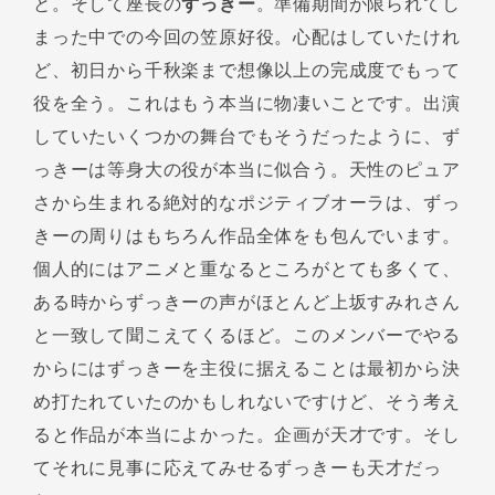
と。そして座長の
ずっきー
。準備期間が限られてし
まった中での今回の笠原好役。心配はしていたけれ
ど、初日から千秋楽まで想像以上の完成度でもって
役を全う。これはもう本当に物凄いことです。出演
していたいくつかの舞台でもそうだったように、ず
っきーは等身大の役が本当に似合う。天性のピュア
さから生まれる絶対的なポジティブオーラは、ずっ
きーの周りはもちろん作品全体をも包んでいます。
個人的にはアニメと重なるところがとても多くて、
ある時からずっきーの声がほとんど上坂すみれさん
と一致して聞こえてくるほど。このメンバーでやる
からにはずっきーを主役に据えることは最初から決
め打たれていたのかもしれないですけど、そう考え
ると作品が本当によかった。企画が天才です。そし
てそれに見事に応えてみせるずっきーも天才だっ