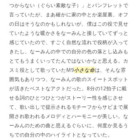
つからない（ぐらい素敵な子）」とパンフレットで
言っていたが、まあ確かに家の中とか楽屋裏、オフ
の日はそうなのかもしれないが、僕はこの役で見せ
ていたような暖かさをなーみんと接していてずっと
感じていたので、すごく自然な流れで役柄が入って
きたし、なーみんの中での自分の色の落とし込みも
とてもうまくいってたんではないかなと思える。カ
スミ役として歌っていたM9
小さな命
は、そんな雰
囲気もありつつ、なーみんの歌のスイートスポット
が活きたベストなアクトだった。8分の12拍子に載
せる詞のひとつひとつがストーリー性を感じさせ
て、歌い出しで提示されるモチーフからサビまで展
開され歌われるメロディとハーモニーが美しい。な
ーみんのための曲と思えるぐらいに、何度か見るう
ちでの自分の中のハイライトとなっていた。