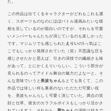
た。
この作品は出てくるキャラクターがどれもこれも濃
く、スポーツものなのにほぼバトル漫画みたいな様
相を呈しているのが面白いのですが、それらを可愛
いメンバーちゃんたちが演じているのも楽しかった
です。マジムリでも感じられた
えりい
のSっ気はこ
こでもしっかり発揮されていた（笑）不思議な圧を
感じさせたかと思えば、引きの演技での繊細さも味
があって、とにかくえりいらしい。こういう部分が
見られるのってアイドル舞台の魅力だよなーと。そ
んな意味でいうと
美波ちゃん
もとても良くて、この
作品では珍しい何も裏表のないただただ可愛い役
を、美波ちゃんらしく可愛く演じていた。満点の笑
顔と仕草。彼女のカラフルボイスもしっかり活かさ
れていますよ。それから、
聖ちゃん
の演技は好きで