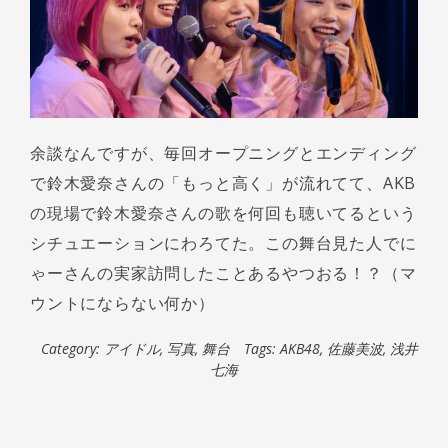
余談なんですが、毎回オープニングとエンディング
で鈴木愛奈さんの「もっと高く」が流れてて、AKB
の現場で鈴木愛奈さんの歌を何回も聴いてるという
シチュエーションにわろてた。この舞台見た人でに
ゃーさんの実家訪問したことあるやつおる！？（マ
ウントにならない何か）
Category:
アイドル
,
写真
,
舞台
Tags:
AKB48
,
佐藤美波
,
浅井
七海