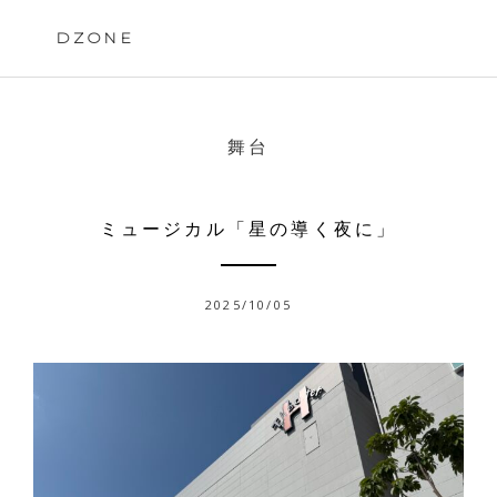
Skip
to
DZONE
content
舞台
ミュージカル「星の導く夜に」
2025/10/05