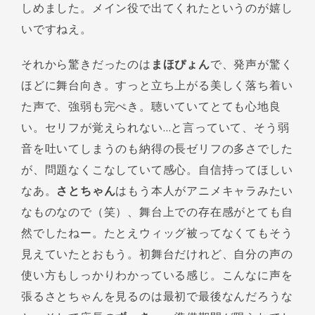
しめました。メイン役で出てくれたというのが嬉し
いですねえ。
それから驚きだったのは
まほぴょん
で、発声が驚く
ほどに舞台向き。すっと立ち上がる美しく落ち着い
た声で、強弱も完ぺき。聴いていてとても心地良
い。セリフが覚えられない…と言っていて、そう弱
音を吐いてしまうのも納得の長ゼリフの多さでした
が、問題なくこなしていて感心。自信持ってほしい
なあ。
さとちゃん
はもう本人がアニメキャラみたい
なものなので（笑）、舞台上での存在感がとても自
然でしたねー。たとえウィッグ被ってなくてもそう
見えていたとおもう。初舞台だけれど、自分の声の
使い方もしっかりわかっている感じ。こんなに声を
張るさとちゃんを見るのは最初で最後なんだろうな