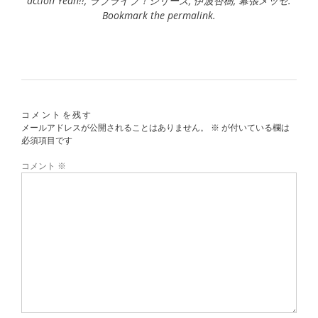
action Yeah!!
,
ラブライブ！シリーズ
,
伊波杏樹
,
幕張メッセ
.
Bookmark the
permalink
.
コメントを残す
メールアドレスが公開されることはありません。
※
が付いている欄は
必須項目です
コメント
※