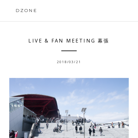
Skip
to
DZONE
content
LIVE & FAN MEETING 幕張
2018/03/21