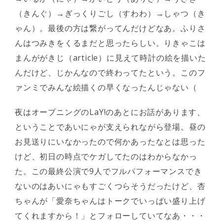
（きんぐ）→ぎっくりごし（すわわ）→しゃつ（き
ゃん）。最後の方は繋がってんだけどなあ。ふりさ
んはつみきをくるまだと思ったらしい。りきゃこは
まんががきじ（article）に見えて時計の絵を描いた
んだけど、じかんなので終わってたという。このフ
ァンミでみんな絵描くの早くなったんじゃない（
夜はオープニングのLaY!のあとにお話があります、
ということであいにゃが支えられながら登場。昼の
お見送りにいなかったので何かあったなとは思った
けど、初日の時点でケガしてたのはわからなかっ
た。この最終公演で9人でフルパフォーマンスでき
ないのはあいにゃもすごくつらそうだったけど、杏
ちゃんが「愛奈ちゃんはトークでいっぱい盛り上げ
てくれますから！」とフォローしていてなあ・・・