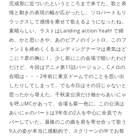
完成形に近づいたというところまで来てた。歌と表
情と動きの表現の幅が広がったし、ソロパートもリ
ラックスして感情を乗せて歌えるようになったね。
素晴らしい。ラストはLanding action Yeah! で締
め、かと思いきや、あのピアノのイントロ。このフ
ァンミを締めくくるエンディングテーマは勇気はど
こに？君の胸に！。少し前にこの会場で聴いたわけ
だけど、今回はアニメ第11話バージョン。Cメロの
合唱は・・・2年前に東京ドームでのことを思い出
したりしてしまって、でも今日はその日じゃないと
思ったから堪えた。千秋楽公演だけ袖からあいにゃ
を呼ぶMCがあって、会場も紫一色に。この公演は
あいにゃのパートは3年生の2人を中心に全員でカ
バーしていた。最後のこの曲を肩を寄せ合って歌う
9人の姿が本当に感動的で、スクリーンの中でお祭