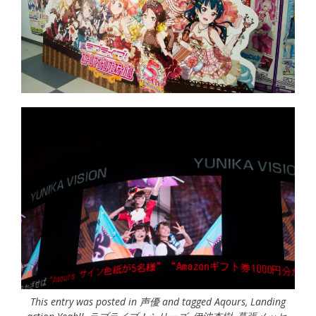
This entry was posted in
声優
and tagged
Aqours
,
Landing