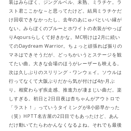
装はみらぼく、ジングルベル、未熟、ミラチケ。ラ
スト君ここかな～と思ってたけど。結局ミラチケだ
け回収できなかったし、去年のあにゅパといい縁が
ない。みらぼくのブルーとホワイトの衣装がやっぱ
りAqoursらしくて好きかな。MC明けは2月に続い
てのDaydream Warrior。ちょっと頑張れば振りの
マネはできそうだが、どっちかいうとステージを観
てたい曲。大きな会場のほうがレーザーも映える。
次は久しぶりのスリリング・ワンウェイ。ソウルは
行ってなくて大阪ぶりだから気が付けば4か月ぶ
り。相変わらず疾走感、推進力が凄まじい曲だ。楽
しすぎる。初日と2日目夜は杏ちゃんがアウトロで
「ラスト！」っていうタイミングが8小節早かった
（笑）HPTT名古屋の2日目でもあったけど、あん
だけ動いてたらわかんなくなるよね。それでも最後