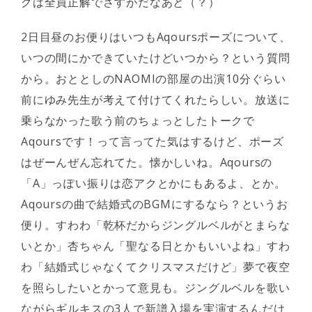
グは全員正解でさすがだなあと（？）
2日目昼のお便りはいつもAqoursポーズについて、
いつの間にかできていたけどいつから？という質問
から。おととしのNAOMIの部屋の出演10分ぐらい
前にゆみ先生が考えて付けてくれたらしい。放送に
乗らなかった歌う前のちょっとしたトークで
Aqoursです！って言ってた気はするけど、ポーズ
はぜーんぜん忘れてた。懐かしいね。Aqoursの
「A」っぽい振りは恋アクとかにもあるよ、とか。
Aqoursの曲で結婚式のBGMにするなら？というお
便り。すわわ「乾杯だからジングルベルがとまらな
いとか」杏ちゃん「聖なる日とかもいいよね」すわ
わ「結婚式じゃなくてクリスマスだけど」夢で夜空
を照らしたいとかって意見も。ジングルベルを歌い
ながらギルキスの3人で新譜入場を実演するんだけ