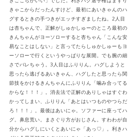
きごこちがいい」でした。利きハグ選手権はまずり
きゃこからだったんすけど、最初にあいきゃんのハ
グするときの手つきがエッチすぎましたね。2人目
は杏ちゃんで、正解がしゅかしゅーのところ最初の
きんちゃんがヨーソローすると杏ちゃん「こんな安
易なことはしない」と言ってたらしゅかしゅーもヨ
ーソローで行くというやっぱりな展開。でも腕の細
さでバレちゃう。3人目はふりりん。ハグしようと
思ったら逃げるあいきゃん、ハグしたと思ったら関
節技をかけるきんちゃんにふりりん「噛み合ってる
からな！！！」。消去法で正解のありしゃはすぐわ
かってしまい、ふりりん「あとはいつものやつらだ
ろ！！！」。最後はあいにゃ。ソファーに座ってハ
グ。鼻息荒い。まさぐり方がおじさん。すわわが自
分からハグしにいくとあいにゃ「あっ♡」。利きハ