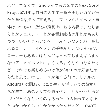
れだけでなくて、2ndライブも含めてのNext Step!
Projectの1年は自分の人生で一番充実した時間だっ
たと自信を持って言えるよ。ファンミのイベント自
体はいつもの生放送の延長上にある内容で、なりき
りとかジェスチャーとか各種お絵描き系とかもあり
つつ、いいところアンケートみたいなメンバーを知
れるコーナー、イケメン選手権みたいな役者っぽい
コーナーもある。ほとんどは言ってしまえばつまん
ないアニメイベントによくあるようなやつなんだけ
ど、それでも楽しめるのは僕がAqoursが好きだか
らだと思う。特にアニメが始まる前は、リアルの
Aqoursとの関わりはニコ生とか浦ラジでの彼女た
ちが主で、あのノリで公録イベントとかやったら楽
しいだろうなというのはあった。9人揃ってとなる
とぷかぷかぐらいしかなかったんだけど、μ’sのフ