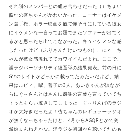
ぞれ隣のメンバーとの組み合わせだった（）ちょい
照れの杏ちゃんがかわいかった。コーナーはイケメ
ン選手権。ホラー映画を観て怖そうにしている彼女
にイケメンな一言ってお題でまたソファーが出てく
るかと思ったら出てこなかった。各々イケメンな感
じだったけど（ふりさんだけいつもの）、にゃーち
ゃんが彼女感溢れててカワイイんだよね。ここで、
浦ラジパーソナリティ総選挙の結果発表。前の日に
G’zのサイトかどっかに載ってたみたいだけど、結
果はルビィ、曜、善子の3人。あいきゃんが涙なが
らにぐ～さんとぱさんに感謝の言葉を言っていてち
ょっともらい泣きしてしまった。ぐ～りんぱのラジ
オが大好きだったよ！杏ちゃんのレギュラーラジオ
が無くなっちゃったけど、4月からAGQRとかで突
然始まんねえかな。浦ラジを初回から聴いてたのも