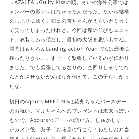
→AZALEA→Guilty Kissの順。そいや海外公演では
メンバーの影ナレはなかったんだった。だから結構
久しぶりに聴く。初日の杏ちゃんがえらいカミカミ
で笑ってしまったけれど。今回は席の並びもユニッ
ト。衣装もみら僕だし、最初の大阪を思い出すね。
開幕はもちろんLanding action Yeah! MCは最後に
残ったりきゃこ。すごーく緊張しているのが伝わり
ました。でも緊張してるなりの、空回りしそうでな
んとかさせないがんばりが伺えて、この子らしかっ
たな。
初日のAqours MEETINGは花丸ちゃんバースデー
のお祝い。マルちゃんへのプレゼントは未来っぽい
もので。Aqoursのデートの誘い方。しゅかしゅー
がカメラ役。梨子「お花見に行こう！わたしお弁当
作るよ！何がいい？」曜「わたしハンバーグが大好