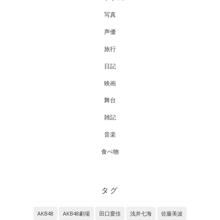
写真
声優
旅行
日記
映画
舞台
雑記
音楽
食べ物
タグ
AKB48
AKB48劇場
田口愛佳
浅井七海
佐藤美波