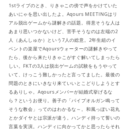
1stライブのとき、りきゃこの傍で声をかけていた
あいにゃを思い出したよ。Aqours MEETINGはリ
アル脱出ゲームから謎解きの話題。得意そうな人は
あまり思いつかないけど、苦手そうなのは左端の2
人（あんしゅか）という7人の総意。2年生組のイ
ベントの楽屋でAqoursウォーターの謎解きやって
たら、後から来たりきゃこがすぐ解いてしまったら
しい。FKTの3人は脱出ゲームの試験をもうやって
いて、けっこう難しかったと言ってました。最後の
問題のときにいきなり来ていいとこどりしようとす
るありしゃ。Aqoursメンバーが結婚式挙げるな
ら？というお便り。善子の「パイプオルガン鳴って
そうな教会」ってのはわかるな～。和風っぽい花丸
とかダイヤとは宗派が違う。ハンディ持って誓いの
言葉を実演。ハンディに向かってかと思ったらそれ