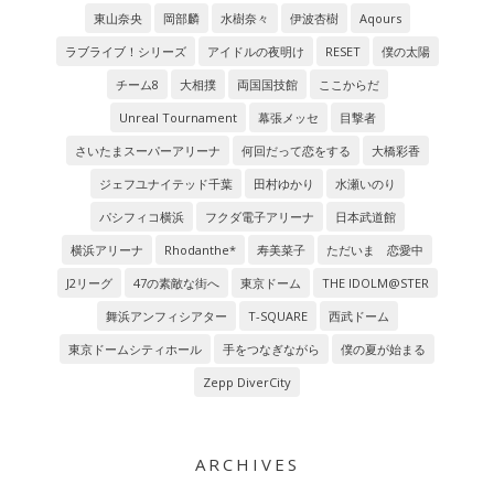
東山奈央
岡部麟
水樹奈々
伊波杏樹
Aqours
ラブライブ！シリーズ
アイドルの夜明け
RESET
僕の太陽
チーム8
大相撲
両国国技館
ここからだ
Unreal Tournament
幕張メッセ
目撃者
さいたまスーパーアリーナ
何回だって恋をする
大橋彩香
ジェフユナイテッド千葉
田村ゆかり
水瀬いのり
パシフィコ横浜
フクダ電子アリーナ
日本武道館
横浜アリーナ
Rhodanthe*
寿美菜子
ただいま 恋愛中
J2リーグ
47の素敵な街へ
東京ドーム
THE IDOLM@STER
舞浜アンフィシアター
T-SQUARE
西武ドーム
東京ドームシティホール
手をつなぎながら
僕の夏が始まる
Zepp DiverCity
ARCHIVES