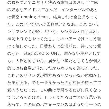
の膝をついてニヤリと決める表情はまさしく”””俺
の好きなアイドル”””なんだ。インターバルのあと
は青空Jumping Heart。結局これは全公演やって
た。この1年でだいぶ回数聴いたなあ。これにハミ
ングフレンドが続くという、シングルと同じ流れ。
福岡上海でもやってたし、このツアーでけっこう聴
けて嬉しかった。日替わりは公演順に、待ってて愛
のうた、Step!ZERO to ONE、届かない星だとして
も。大阪と同じやん。届かない星だとしてもが個人
的にはお台場ぶりだったからめっちゃ楽しかった。
これとスリリングが両方あるとなっかなか体動かし
た感がある。でも一番良かったのが初日の待ってて
愛のうただった。この曲は毎回やるたびに良くなっ
てはいるんだけど、もっとできるはずという思いも
あって。この日のパフォーマンスはようやく一つの