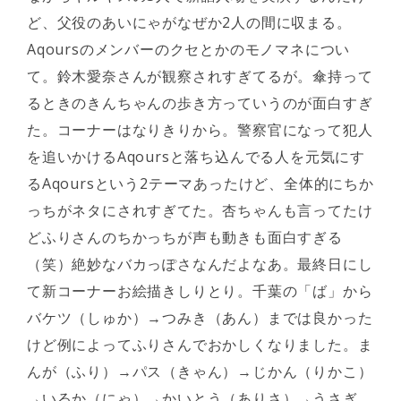
ど、父役のあいにゃがなぜか2人の間に収まる。
Aqoursのメンバーのクセとかのモノマネについ
て。鈴木愛奈さんが観察されすぎてるが。傘持って
るときのきんちゃんの歩き方っていうのが面白すぎ
た。コーナーはなりきりから。警察官になって犯人
を追いかけるAqoursと落ち込んでる人を元気にす
るAqoursという2テーマあったけど、全体的にちか
っちがネタにされすぎてた。杏ちゃんも言ってたけ
どふりさんのちかっちが声も動きも面白すぎる
（笑）絶妙なバカっぽさなんだよなあ。最終日にし
て新コーナーお絵描きしりとり。千葉の「ば」から
バケツ（しゅか）→つみき（あん）までは良かった
けど例によってふりさんでおかしくなりました。ま
んが（ふり）→パス（きゃん）→じかん（りかこ）
→いるか（にゃ）→かいとう（ありさ）→うさぎ