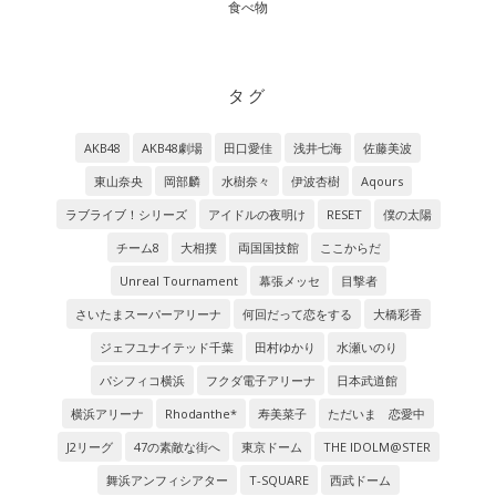
食べ物
タグ
AKB48
AKB48劇場
田口愛佳
浅井七海
佐藤美波
東山奈央
岡部麟
水樹奈々
伊波杏樹
Aqours
ラブライブ！シリーズ
アイドルの夜明け
RESET
僕の太陽
チーム8
大相撲
両国国技館
ここからだ
Unreal Tournament
幕張メッセ
目撃者
さいたまスーパーアリーナ
何回だって恋をする
大橋彩香
ジェフユナイテッド千葉
田村ゆかり
水瀬いのり
パシフィコ横浜
フクダ電子アリーナ
日本武道館
横浜アリーナ
Rhodanthe*
寿美菜子
ただいま 恋愛中
J2リーグ
47の素敵な街へ
東京ドーム
THE IDOLM@STER
舞浜アンフィシアター
T-SQUARE
西武ドーム