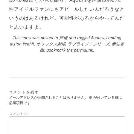
誌への露出とか見る限り、Aqoursを声優以外の女
性アイドルファンにもアピールしたいんだろうなと
いうのはあるけれど。可能性があるからやってんだ
と思いますよ。
This entry was posted in
声優
and tagged
Aqours
,
Landing
action Yeah!!
,
オリックス劇場
,
ラブライブ！シリーズ
,
伊波杏
樹
. Bookmark the
permalink
.
コメントを残す
メールアドレスが公開されることはありません。
※
が付いている欄は
必須項目です
コメント
※