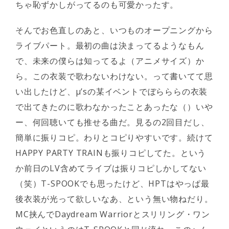
ちゃ恥ずかしがってるのも可愛かったす。
そんでお色直しのあと、いつものオープニングから
ライブパート。最初の曲は決まってるようなもん
で、未来の僕らは知ってるよ（アニメサイズ）か
ら。この衣装で歌わないわけない。って書いてて思
い出したけど、μ’sの某イベントでぼらららの衣装
で出てきたのに歌わなかったことあったな（）いや
ー、何回聴いても推せる曲だ。見るの2回目だし、
簡単に振りコピ。わりとコピりやすいです。続けて
HAPPY PARTY TRAINも振りコピしてた。という
か前日のLV含めてライブは振りコピしかしてない
（笑）T-SPOOKでも思ったけど、HPTはやっぱ最
後衣装が光って欲しいなあ、という無い物ねだり。
MC挟んでDaydream Warriorとスリリング・ワン