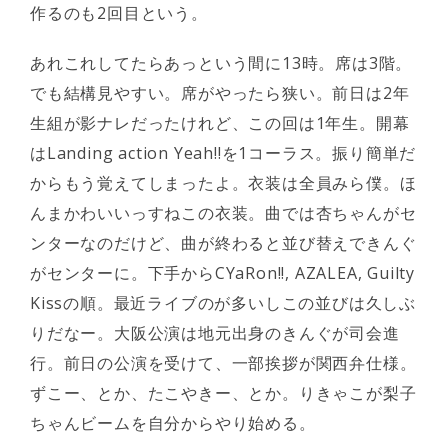
作るのも2回目という。
あれこれしてたらあっという間に13時。席は3階。
でも結構見やすい。席がやったら狭い。前日は2年
生組が影ナレだったけれど、この回は1年生。開幕
はLanding action Yeah!!を1コーラス。振り簡単だ
からもう覚えてしまったよ。衣装は全員みら僕。ほ
んまかわいいっすねこの衣装。曲では杏ちゃんがセ
ンターなのだけど、曲が終わると並び替えできんぐ
がセンターに。下手からCYaRon!!, AZALEA, Guilty
Kissの順。最近ライブのが多いしこの並びは久しぶ
りだなー。大阪公演は地元出身のきんぐが司会進
行。前日の公演を受けて、一部挨拶が関西弁仕様。
ずこー、とか、たこやきー、とか。りきゃこが梨子
ちゃんビームを自分からやり始める。