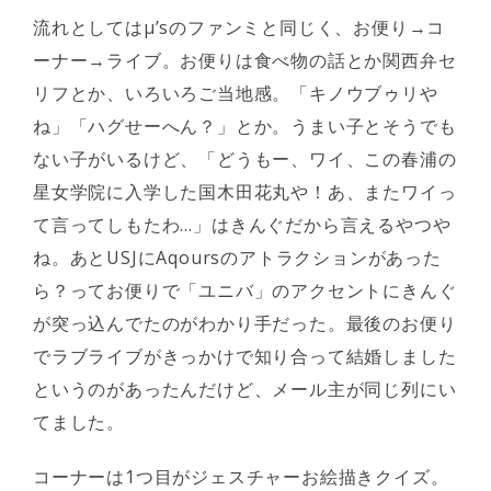
流れとしてはμ’sのファンミと同じく、お便り→コ
ーナー→ライブ。お便りは食べ物の話とか関西弁セ
リフとか、いろいろご当地感。「キノウブゥリや
ね」「ハグせーへん？」とか。うまい子とそうでも
ない子がいるけど、「どうもー、ワイ、この春浦の
星女学院に入学した国木田花丸や！あ、またワイっ
て言ってしもたわ…」はきんぐだから言えるやつや
ね。あとUSJにAqoursのアトラクションがあった
ら？ってお便りで「ユニバ」のアクセントにきんぐ
が突っ込んでたのがわかり手だった。最後のお便り
でラブライブがきっかけで知り合って結婚しました
というのがあったんだけど、メール主が同じ列にい
てました。
コーナーは1つ目がジェスチャーお絵描きクイズ。