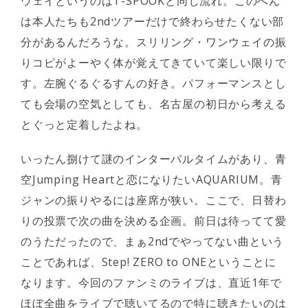
ウェイというのはT-SPOOKと同じ流れ。このへん
は本人たちも2ndツアーだけで終わらせたくない部
分があるんだろうな。スリリング・ワンウェイの振
りコピがよーやく体が覚えてきていて楽しい限りで
す。左腕ぐるぐるすんの好き。パフォーマンスとし
ても会場の空気としても、名古屋の初日から考える
とぐっと定着したよね。
いったん捌けて謎のインターバルタイムがあり、青
空Jumping Heartと恋になりたいAQUARIUM。青
ジャンの振りやるには座席が狭い。ここで、日替わ
りの投票で次の曲を決める企画。前日は待ってて愛
のうただったので、まぁ2ndでやってない曲という
ことであれば、Step! ZERO to ONEということに
なります。今回のファンミのライブは、直近1年で
ほぼ全曲をライブで聴いてるので特に聴きたいのは