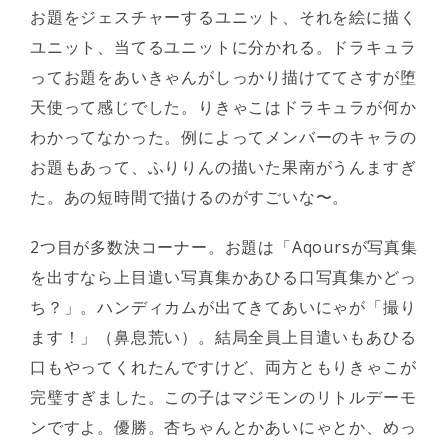
お題をジェスチャーするユニット、それを絵に描く
ユニット、当てるユニットに分かれる。ドラキュラ
ってお題をあいきゃんがしっかり描けててさすが堕
天使って感じでした。りきゃこはドラキュラが何か
わかってなかった。例によってメンバーのキャラの
お題もあって、ふりりんの描いた果南がうんますぎ
た。あの短時間で描けるのがすごいな〜。
2つ目が多数決コーナー。お題は「Aqoursが写真集
を出すなら上目遣い写真集かあひる口写真集かどっ
ち？」。ハンディカムが出てきてあいにゃが「撮り
ます！」（鼻息荒い）。結局全員上目遣いもあひる
口もやってくれたんですけど、両方ともりきゃこが
完璧すぎました。この子はマジモンのリトルデーモ
ンですよ。優勝。杏ちゃんとかあいにゃとか、めっ