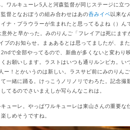
へ。ワルキューレ5人と河森監督が同じステージに立
森監督となおぼうの組み合わせはあの
呑みイベ
以来な
レイナ・プラウラーが生まれたと思ってるよね（）ん
は意外と早かった。みのりんご「フレイアは死にます
ライブのお知らせ。まぁあるとは思ってましたが、また横
2ndで全部やってるので、新曲が多くないと変わり
しくお願いします。ラストはいつも通りルンピカ。い
の人ー！とかいうのは新しい。ラスサビ前にみのりん
きて一緒に踊る。けっこうノリノリでわろた。記念撮
ンしてるのでさいまえしか写らんなこれは。
ルキューレ。やっぱワルキューレは東山さんの重要な
く楽しめそうですね。