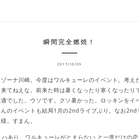
瞬間完全燃焼！
2017/10/09
ラゾーナ川崎。今度はワルキューレのイベント。考え
こ来てねえな。前来た時は暑くなったり寒くなったり
快適でした。ウソです。クソ暑かった。ロッキンをイ
んのイベントも結局1月の2ndライブぶり。なお2n
模様。すまん。
リハあり。ワルキューレがとまらない と一度だけの恋