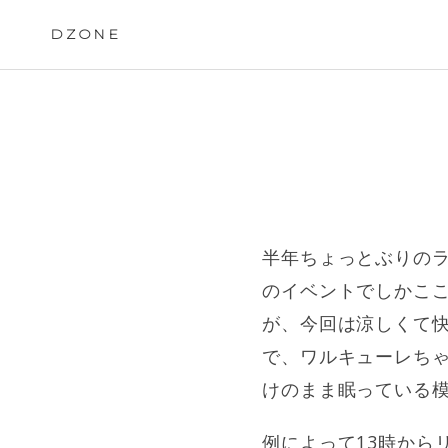
Skip
to
DZONE
content
半年ちょっとぶりの
のイベントでしかこ
が、今回は涼しくて
で、ワルキューレちゃ
けのまま眠っている
例によって13時から