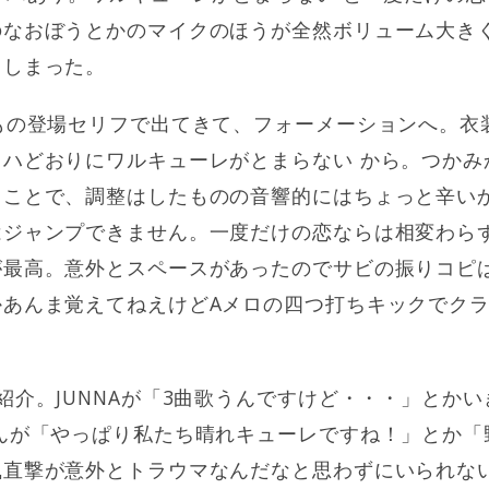
のなおぼうとかのマイクのほうが全然ボリューム大き
てしまった。
もの登場セリフで出てきて、フォーメーションへ。衣
ハどおりにワルキューレがとまらない から。つかみ
うことで、調整はしたものの音響的にはちょっと辛い
はジャンプできません。一度だけの恋ならは相変わら
が最高。意外とスペースがあったのでサビの振りコピ
かあんま覚えてねえけどAメロの四つ打ちキックでク
紹介。JUNNAが「3曲歌うんですけど・・・」とか
んが「やっぱり私たち晴れキューレですね！」とか「
風直撃が意外とトラウマなんだなと思わずにいられな