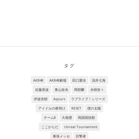
タグ
AKB48
AKB48劇場
田口愛佳
浅井七海
佐藤美波
東山奈央
岡部麟
水樹奈々
伊波杏樹
Aqours
ラブライブ！シリーズ
アイドルの夜明け
RESET
僕の太陽
チーム8
大相撲
両国国技館
ここからだ
Unreal Tournament
幕張メッセ
目撃者