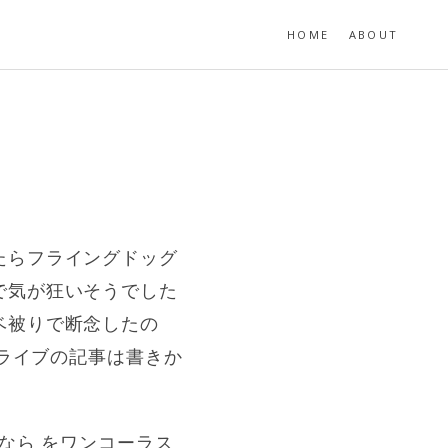
HOME
ABOUT
たらフライングドッグ
で気が狂いそうでした
ベ被りで断念したの
dライブの記事は書きか
なら をワンコーラス