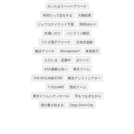
さいたまスーパーアリーナ
何回だって恋をする
大橋彩香
ジェフユナイテッド千葉
田村ゆかり
水瀬いのり
パシフィコ横浜
フクダ電子アリーナ
日本武道館
横浜アリーナ
Rhodanthe*
寿美菜子
ただいま 恋愛中
J2リーグ
47の素敵な街へ
東京ドーム
THE IDOLM@STER
舞浜アンフィシアター
T-SQUARE
西武ドーム
東京ドームシティホール
手をつなぎながら
僕の夏が始まる
Zepp DiverCity