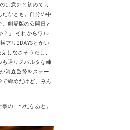
つのは意外と初めてら
んだなとも。自分の中
で、劇場版の公開日と
か？」 それからワル
アリ2DAYSとかい
映えしなさそうだし、
つも通りスパルタな練
ごが河森監督をステー
影で締めだけど、みん
仕事の一つだなあと。