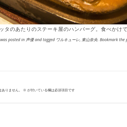
ッタのあたりのステーキ屋のハンバーグ。食べかけ
y was posted in
声優
and tagged
ワルキューレ
,
東山奈央
. Bookmark the
はありません。
※
が付いている欄は必須項目です