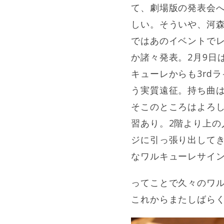
て、劇場版の発表会
しい。そういや、河
ではあのイベントで
か諸々発表。2月9日
キューレからも3rd
う実質遠征。持ち曲は
そこのところはよろ
習あり。2階より上
ジに引っ張り出して
なワルキューレサイ
ってことで久々のワ
これからまたしばら