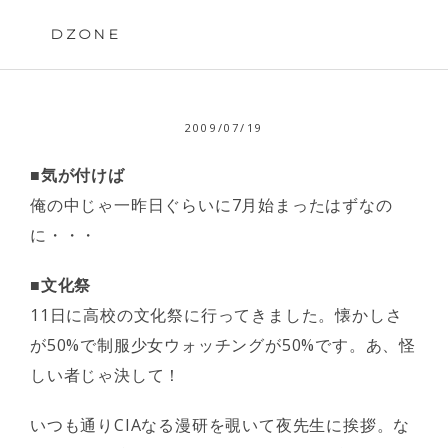
Skip
to
DZONE
content
2009/07/19
■気が付けば
俺の中じゃ一昨日ぐらいに7月始まったはずなの
に・・・
■文化祭
11日に高校の文化祭に行ってきました。懐かしさ
が50%で制服少女ウォッチングが50%です。あ、怪
しい者じゃ決して！
いつも通りCIAなる漫研を覗いて夜先生に挨拶。な