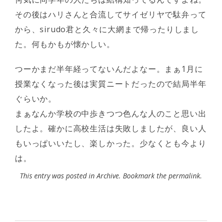
その後はハリさんと合流してサイゼリヤで駄弁って
から、sirudo君と久々に大網まで帰ったりしまし
た。何もかもが懐かしい。
つーかまだ半年経ってないんだよなー。まぁ1月に
授業なくなった後は実質ニートだったので結局半年
ぐらいか。
まぁなんか学校の中歩きつつ色んな人のこと思い出
したよ。確かに高校生活は失敗しましたが、良い人
もいっぱいいたし、楽しかった。少なくとも今より
は。
This entry was posted in
Archive
. Bookmark the
permalink
.