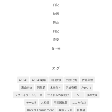
日記
映画
舞台
雑記
音楽
食べ物
タグ
AKB48
AKB48劇場
田口愛佳
浅井七海
佐藤美波
東山奈央
岡部麟
水樹奈々
伊波杏樹
Aqours
ラブライブ！シリーズ
アイドルの夜明け
RESET
僕の太陽
チーム8
大相撲
両国国技館
ここからだ
Unreal Tournament
幕張メッセ
目撃者