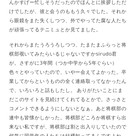
んかすげー忙しそうだったのでほんとに挨拶しただ
けでしたが、彼と会うのももう久々でした。それか
ら眼鏡をまた失くしつつ、外でやってた腐な人たち
が頑張ってるテニミュとか見てました。
それからまたうろうろしつつ、たまたまふらっと将
棋部覗いてみたらいるじゃないですかsirudo君
が。さすがに3年間（つか中学から5年ぐらい）
色々とやっていたので、いやー会えてよかった。卒
業してからというものの全く連絡取ってなかったん
で、いろいろと話もしたし。 ありがたいことにま
だこのサイトを見続けてくれてるとかで。さっさと
コメントできるようにしないとなぁ。あと将棋部の
連中も皆懐かしかった。将棋部どころか将棋すら出
来ない私ですが、将棋部は割と出入りしていたので
何気に同学年の人たちは結構知ってるんですよね。