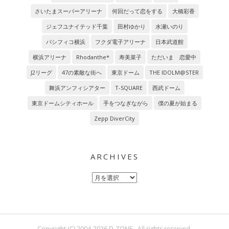
さいたまスーパーアリーナ
何回だって恋をする
大橋彩香
ジェフユナイテッド千葉
田村ゆかり
水瀬いのり
パシフィコ横浜
フクダ電子アリーナ
日本武道館
横浜アリーナ
Rhodanthe*
寿美菜子
ただいま 恋愛中
J2リーグ
47の素敵な街へ
東京ドーム
THE IDOLM@STER
舞浜アンフィシアター
T-SQUARE
西武ドーム
東京ドームシティホール
手をつなぎながら
僕の夏が始まる
Zepp DiverCity
ARCHIVES
Archives
Copyright (C) 2004-2026 D-ZONE - All rights reserved.