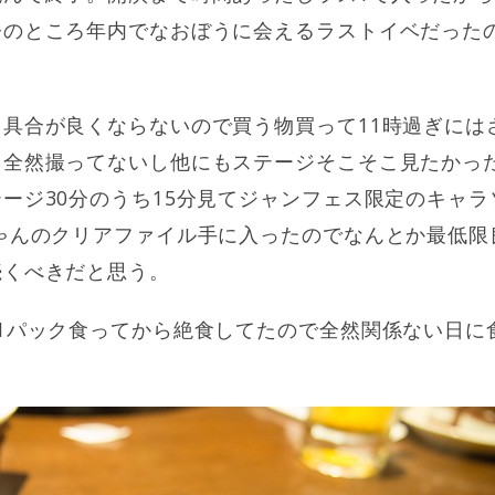
今のところ年内でなおぼうに会えるラストイベだった
具合が良くならないので買う物買って11時過ぎには
も全然撮ってないし他にもステージそこそこ見たかっ
ージ30分のうち15分見てジャンフェス限定のキャ
ゃんのクリアファイル手に入ったのでなんとか最低限
続くべきだと思う。
1パック食ってから絶食してたので全然関係ない日に