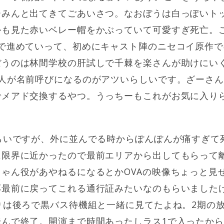
ーみんと出てきてごあいさつ。なおぼうは白っぽいト
かも見た赤いベレー帽をかぶっていて可愛すぎ死亡。
じで進めていって、初めにキャスト陣のニセコイ原作
ぼうのは林間学校の肝試しで千棘を楽さんが助けにい
2人が名前呼びになるのがアツいらしいです。ざーさ
でメアド交換するやつ。うっちーもこれがお気に入り
らいですが、外に並んでる時からぽんぽんが痛すぎて
に限界に近かったので最前エリアから出してもらって
ゃん役があやねるになるとかOVAの映像ちょっと見
応最前に戻ってこれる通行証みたいなのもらいました
りは後ろで黒バス待機組と一緒に見てたよね。2期の
んで終了。開演まで時間あったしラス1で入ったから