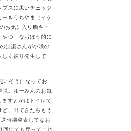
ップスに黒いチェック
こーきうちやま（イケ
でのお気に入り胸キュ
くやつ。なおぼう的に
んのは楽さんが小咲の
らしく被り発生して
死にそうになってお
離脱。ゆーみんのお気
せますとかはトイレで
けど、出てきたらもう
放送時期発表してなお
1回出ても戻ってこれ