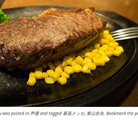
ry was posted in
声優
and tagged
幕張メッセ
,
東山奈央
. Bookmark the
p