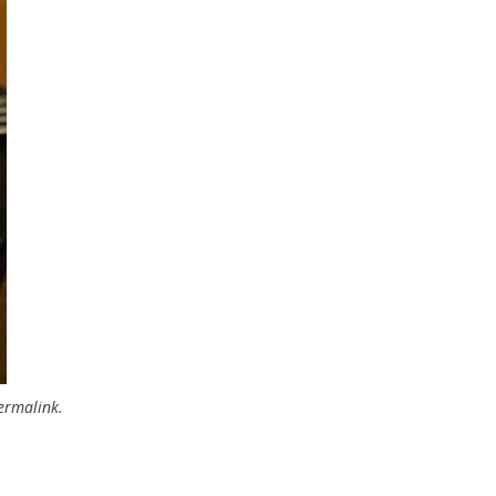
ermalink
.