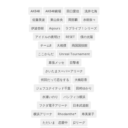
AKB48
AKB48劇場
田口愛佳
浅井七海
佐藤美波
東山奈央
岡部麟
水樹奈々
伊波杏樹
Aqours
ラブライブ！シリーズ
アイドルの夜明け
RESET
僕の太陽
チーム8
大相撲
両国国技館
ここからだ
Unreal Tournament
幕張メッセ
目撃者
さいたまスーパーアリーナ
何回だって恋をする
大橋彩香
ジェフユナイテッド千葉
田村ゆかり
水瀬いのり
パシフィコ横浜
フクダ電子アリーナ
日本武道館
横浜アリーナ
Rhodanthe*
寿美菜子
ただいま 恋愛中
J2リーグ