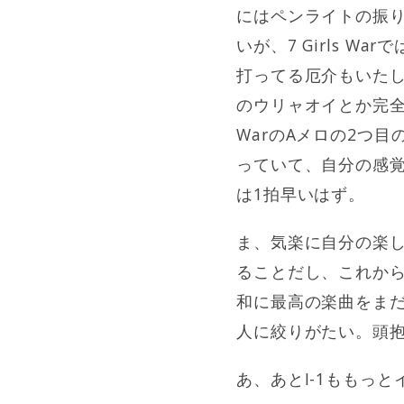
にはペンライトの振
いが、7 Girls 
打ってる厄介もいた
のウリャオイとか完全
WarのAメロの2つ
っていて、自分の感
は1拍早いはず。
ま、気楽に自分の楽し
ることだし、これか
和に最高の楽曲をま
人に絞りがたい。頭抱
あ、あとI-1ももっ