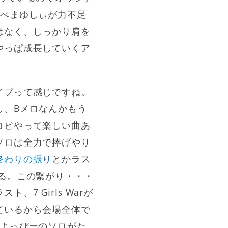
比べまゆしぃが力不足
はなく、しっかり肩を
やっぱ成長していくア
。
イブって感じですね。
し、Bメロなんかもう
コピやって楽しい曲あ
ソロは全力で捧げやり
終わりの振り
とかラス
る。この繋がり・・・
 Girls Warが
ているから会場全体で
とよっぴーのソロがた