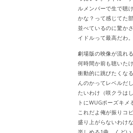
ルメンバーで生で聴
かな？って感じてた
並べているのに驚か
イドルって最高だわ
劇場版の映像が流れ
何時間か前も聴いた
衝動的に跳びたくな
んのかってレベルだ
たいわけ（咲クラは
トにWUGポーズキメ
これだよ俺が振りコピに
盛り上がらないわけ
楽しめる1曲。くど