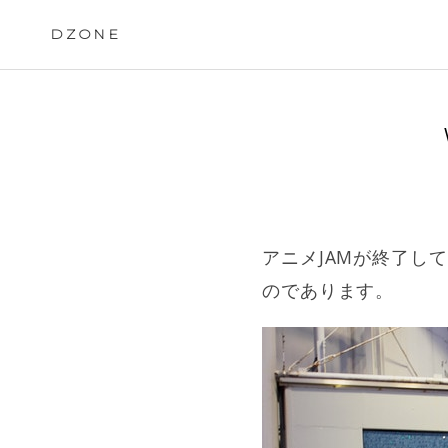
Skip
to
DZONE
content
アニメJAMが終了し
のであります。