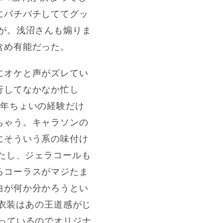
にバチバチしててグッ
が。浅沼さんも煽りま
含め有能だった。
にオケと声がズレてい
行してなかなか忙し
1年ちょいの経験だけ
ちゃう。キャラソンの
にそういう系の味付け
ぎたし、ジェラコールも
るコーラスがマジたま
曲が何か分かろうとい
1衣装はあの王道感がじ
っているのでオリジナ