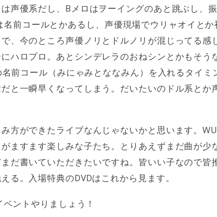
りは声優系だし、Bメロはヲーイングのあと跳ぶし、
Warでは名前コールとかあるし、声優現場でウリャオイと
しで、今のところ声優ノリとドルノリが混じってる感
にハロプロ。あとシンデレラのおねシンとかもそうなんす
目の名前コール（みにゃみとななみん）を入れるタイミ
覚だと一瞬早くなってしまう。だいたいのドル系とか
み方ができたライブなんじゃないかと思います。WU
らがますます楽しみな子たち。とりあえずまだ曲が少
だまだ書いていただきたいですね。皆いい子なので皆
える。入場特典のDVDはこれから見ます。
とイベントやりましょう！