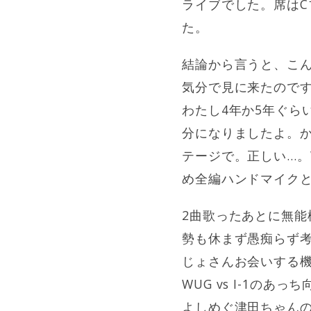
ライブでした。席はC
た。
結論から言うと、こ
気分で見に来たのです
わたし4年か5年ぐら
分になりましたよ。か
テージで。正しい…。
め全編ハンドマイク
2曲歌ったあとに無能
勢も休まず愚痴らず
じょさんお会いする
WUG vs I-1
よしめぐ津田ちゃんの