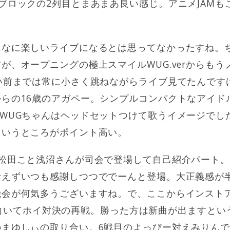
ブロックの2列目とまあまあ良い感じ。アニメJAMも
んなに楽しいライブになるとは思ってなかったすね。
が、オープニングの極上スマイルWUG.verからも
い前までは常に小さく跳ねながらライブ見てたんです
らの16歳のアガペー。シンプルコンパクトなアイド
WUGちゃんはヘッドセットつけて歌うイメージでした
というところがポイント高い。
松田こと浅沼さんが司会で登場して自己紹介パート。全
考えずいつも感謝しつつででーんと登場。大正義感が
機会が何気多うございますね。で、ここからインスト
のあっち向いてホイ対決の再戦。勝った方は新曲が出ますと
まゆしぃの取り合い。6戦目のよっぴー対えみりんでI