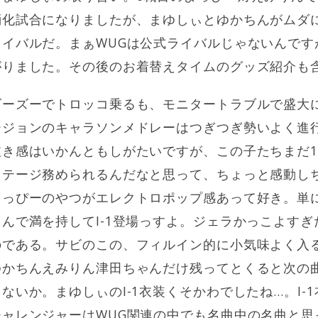
消化試合になりましたが、まゆしぃとゆかちんがムダ
イバルだ。まぁWUGは公式ライバルじゃないんです
がりました。その後のお着替えタイムのグッズ紹介も
ズーズーでトロッコ乗るも、モニタートラブルで盛大
ージョンのキャラソンメドレーはつぎつぎ勢いよく進
抜き感はいかんともしがたいですが、この子たちまだ
ステージ務められるんだなと思って、ちょっと感動し
よっぴーのやつがエレクトロポップ感あって好き。単
んで満を持してI-1登場っすよ。ジェラかっこよす
のである。サビのこの、フィルイン的に小気味よく入
ゆかちんえみりん津田ちゃんだけ残ってとくると次の
ないか。まゆしぃのI-1衣装くそかわでしたね…。I-
ャレンジャーはWUG関連の中でも名曲中の名曲と思