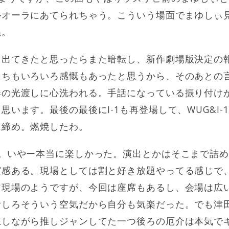
ルオーラにあてられちゃう。こういう場面でまゆしぃ
ね。
く出てきたと思ったらまた暗転し、新作劇場版決定の
ちもいろいろ感慨もあったと思うから、そのあとの言
奏の光渡しに心洗われる。手話になっている振り付け
思います。最後の最後にI-1も再登場して、WUG&I-
に締め。燃焼したわ。
ブ。いやー本当に楽しかった。演出とかはそこまで詰
実感ある。現場としては割と好き放題やってる感じで
ア現場のようですが、今回は座席もあるし、会場は広
むしろそういう空気だから自分も気楽だった。でも津
しながら推しジャンしてた一つ後ろの厄介は本気でキモ