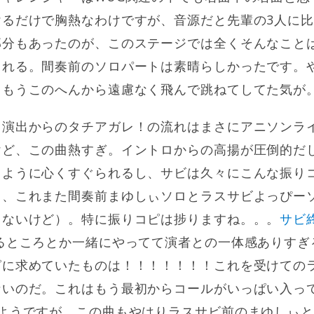
けるだけで胸熱なわけですが、音源だと先輩の3人に
部分もあったのが、このステージでは全くそんなこと
される。間奏前のソロパートは素晴らしかったです。
。もうこのへんから遠慮なく飛んで跳ねてしてた気が
る演出からのタチアガレ！の流れはまさにアニソンラ
けど、この曲熱すぎ。イントロからの高揚が圧倒的だ
るように心くすぐられるし、サビは久々にこんな振り
し、これまた間奏前まゆしぃソロとラスサビよっぴー
しないけど）。特に振りコピは捗りますね。。。
サビ
るところとか一緒にやってて演者との一体感ありすぎ
求めていたものは！！！！！！！これを受けてのラスト、7
ないのだ。これはもう最初からコールがいっぱい入っ
いようですが、この曲もやはりラスサビ前のまゆしぃ