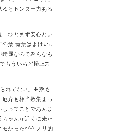
見るとセンター力ある
報。ひとまず安心とい
の葉 青葉はよけいに
が綺麗なのでみんなも
1でもういちど極上ス
められてない。曲数も
、厄介も相当数集まっ
いしってことであんま
田ちゃんが近くに来た
かった^^^ ノリ的