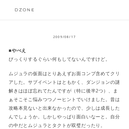
Skip
to
DZONE
content
2009/08/17
■やべえ
びっくりするぐらい何もしてないんですけど。
ムジュラの仮面はとりあえずお面コンプ含めてクリ
アした。サブイベントはともかく、ダンジョンの謎
解きはほぼ忘れてたんですが（特に後半2つ）、ま
ぁそこそこ悩みつつノーヒントでいけました。昔は
攻略本見ないと出来なかったので、少しは成長した
んでしょうか。しかしやっぱり面白いなーと。自分
の中だとムジュラとタクトが双璧だったり。