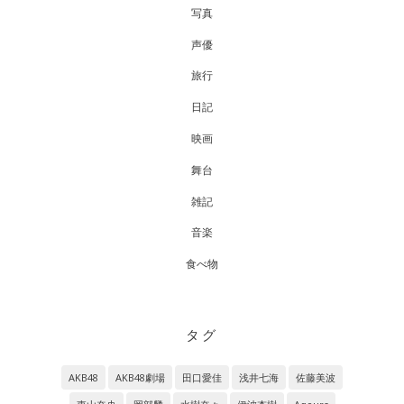
写真
声優
旅行
日記
映画
舞台
雑記
音楽
食べ物
タグ
AKB48
AKB48劇場
田口愛佳
浅井七海
佐藤美波