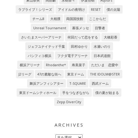
東山奈央
岡部麟
水樹奈々
伊波杏樹
Aqours
ラブライブ！シリーズ
アイドルの夜明け
RESET
僕の太陽
チーム8
大相撲
両国国技館
ここからだ
Unreal Tournament
幕張メッセ
目撃者
さいたまスーパーアリーナ
何回だって恋をする
大橋彩香
ジェフユナイテッド千葉
田村ゆかり
水瀬いのり
パシフィコ横浜
フクダ電子アリーナ
日本武道館
横浜アリーナ
Rhodanthe*
寿美菜子
ただいま 恋愛中
J2リーグ
47の素敵な街へ
東京ドーム
THE IDOLM@STER
舞浜アンフィシアター
T-SQUARE
西武ドーム
東京ドームシティホール
手をつなぎながら
僕の夏が始まる
Zepp DiverCity
ARCHIVES
Archives