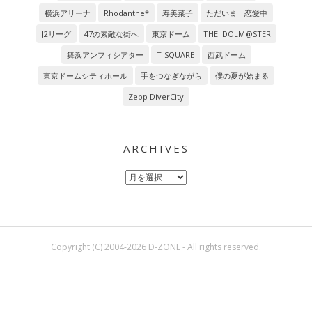
横浜アリーナ
Rhodanthe*
寿美菜子
ただいま 恋愛中
J2リーグ
47の素敵な街へ
東京ドーム
THE IDOLM@STER
舞浜アンフィシアター
T-SQUARE
西武ドーム
東京ドームシティホール
手をつなぎながら
僕の夏が始まる
Zepp DiverCity
ARCHIVES
Archives
Copyright (C) 2004-2026 D-ZONE - All rights reserved.