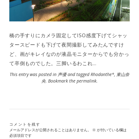
橋の手すりにカメラ固定してISO感度下げてシャッ
タースピードも下げて夜間撮影してみたんですけ
ど、画がキレイなのが液晶モニターからでも分かっ
て卒倒ものでした。三脚いるわこれ…
This entry was posted in
声優
and tagged
Rhodanthe*
,
東山奈
央
. Bookmark the
permalink
.
コメントを残す
メールアドレスが公開されることはありません。
※
が付いている欄は
必須項目です