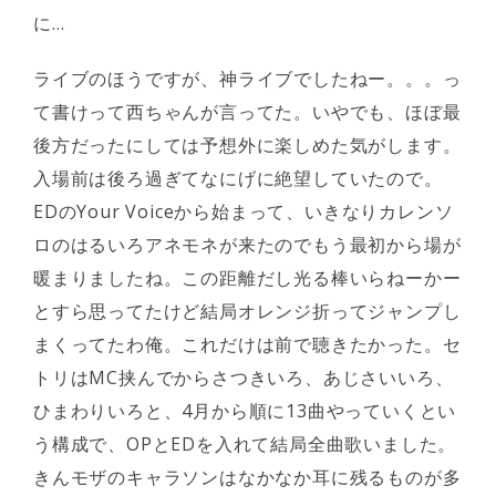
に…
ライブのほうですが、神ライブでしたねー。。。っ
て書けって西ちゃんが言ってた。いやでも、ほぼ最
後方だったにしては予想外に楽しめた気がします。
入場前は後ろ過ぎてなにげに絶望していたので。
EDのYour Voiceから始まって、いきなりカレンソ
ロのはるいろアネモネが来たのでもう最初から場が
暖まりましたね。この距離だし光る棒いらねーかー
とすら思ってたけど結局オレンジ折ってジャンプし
まくってたわ俺。これだけは前で聴きたかった。セ
トリはMC挟んでからさつきいろ、あじさいいろ、
ひまわりいろと、4月から順に13曲やっていくとい
う構成で、OPとEDを入れて結局全曲歌いました。
きんモザのキャラソンはなかなか耳に残るものが多