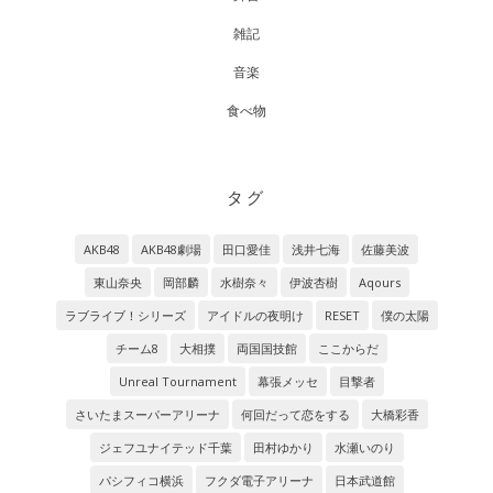
雑記
音楽
食べ物
タグ
AKB48
AKB48劇場
田口愛佳
浅井七海
佐藤美波
東山奈央
岡部麟
水樹奈々
伊波杏樹
Aqours
ラブライブ！シリーズ
アイドルの夜明け
RESET
僕の太陽
チーム8
大相撲
両国国技館
ここからだ
Unreal Tournament
幕張メッセ
目撃者
さいたまスーパーアリーナ
何回だって恋をする
大橋彩香
ジェフユナイテッド千葉
田村ゆかり
水瀬いのり
パシフィコ横浜
フクダ電子アリーナ
日本武道館