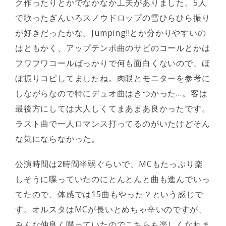
ク作ったりとかでなかなか工夫がありました。5人
で歌ったぎんいろスノウドロップの雪ひらひら振り
が好きだったかな。Jumping!!とか分かりやすいの
はともかく、アップテンポ曲のサビのコールとかは
フワフワコールばっかりで何も面白くないので、ほ
ぼ振りコピしてましたね。肉眼とモニターを参考に
しながらなので特にデュオ曲はきつかった…。客は
最後方にしては大人しくてまあまあ良かったです。
ラスト曲で一人ロマンス打ってるのがいたけどそん
な気にならなかった。
公演時間は2時間半弱ぐらいで、MCもたっぷり楽
しそうに喋っていたのにとんとんと曲も進んでいっ
てたので、体感では15曲もやった？という感じで
す。オルスタはMCが長いとめちゃ辛いのですが、
みんな仲良く喋っていたのでこちらも楽しくなれま