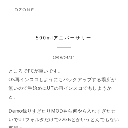
Skip
to
DZONE
content
500mlアニバーサリー
2006/04/21
ところでPCが重いです。
OS再インスコしようにもバックアップする場所が
無いので手始めにUTの再インスコでもしようか
と。
Demo録りすぎたりMODやら何やら入れすぎたせ
いでUTフォルダだけで22GBとかいうとんでもない