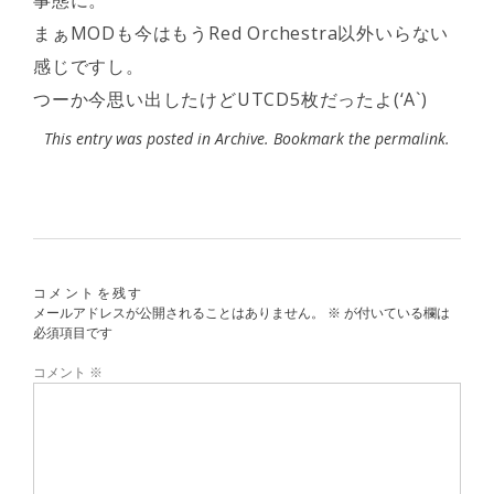
事態に。
まぁMODも今はもうRed Orchestra以外いらない
感じですし。
つーか今思い出したけどUTCD5枚だったよ(‘A`)
This entry was posted in
Archive
. Bookmark the
permalink
.
コメントを残す
メールアドレスが公開されることはありません。
※
が付いている欄は
必須項目です
コメント
※