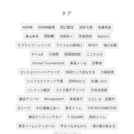
タグ
AKB48
AKB48劇場
田口愛佳
浅井七海
佐藤美波
東山奈央
岡部麟
水樹奈々
伊波杏樹
Aqours
ラブライブ！シリーズ
アイドルの夜明け
RESET
僕の太陽
チーム8
大相撲
両国国技館
ここからだ
Unreal Tournament
幕張メッセ
目撃者
さいたまスーパーアリーナ
何回だって恋をする
大橋彩香
ジェフユナイテッド千葉
田村ゆかり
水瀬いのり
パシフィコ横浜
フクダ電子アリーナ
日本武道館
横浜アリーナ
Rhodanthe*
寿美菜子
ただいま 恋愛中
J2リーグ
47の素敵な街へ
東京ドーム
THE IDOLM@STER
舞浜アンフィシアター
T-SQUARE
西武ドーム
東京ドームシティホール
手をつなぎながら
僕の夏が始まる