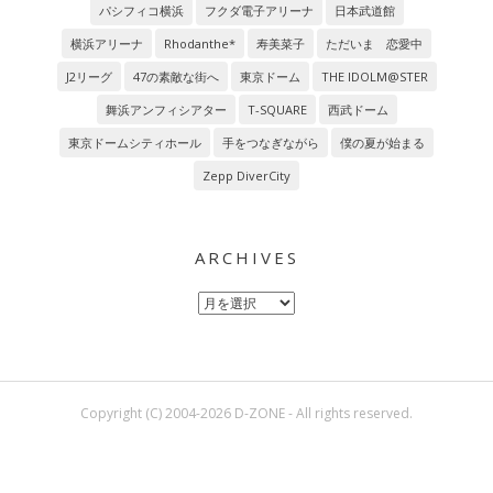
パシフィコ横浜
フクダ電子アリーナ
日本武道館
横浜アリーナ
Rhodanthe*
寿美菜子
ただいま 恋愛中
J2リーグ
47の素敵な街へ
東京ドーム
THE IDOLM@STER
舞浜アンフィシアター
T-SQUARE
西武ドーム
東京ドームシティホール
手をつなぎながら
僕の夏が始まる
Zepp DiverCity
ARCHIVES
Archives
Copyright (C) 2004-2026 D-ZONE - All rights reserved.