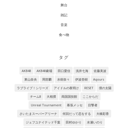
舞台
雑記
音楽
食べ物
タグ
AKB48
AKB48劇場
田口愛佳
浅井七海
佐藤美波
東山奈央
岡部麟
水樹奈々
伊波杏樹
Aqours
ラブライブ！シリーズ
アイドルの夜明け
RESET
僕の太陽
チーム8
大相撲
両国国技館
ここからだ
Unreal Tournament
幕張メッセ
目撃者
さいたまスーパーアリーナ
何回だって恋をする
大橋彩香
ジェフユナイテッド千葉
田村ゆかり
水瀬いのり