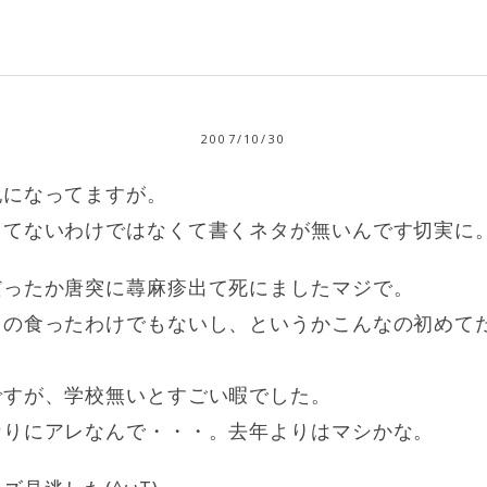
2007/10/30
記になってますが。
ってないわけではなくて書くネタが無いんです切実に
だったか唐突に蕁麻疹出て死にましたマジで。
もの食ったわけでもないし、というかこんなの初めて
ですが、学校無いとすごい暇でした。
なりにアレなんで・・・。去年よりはマシかな。