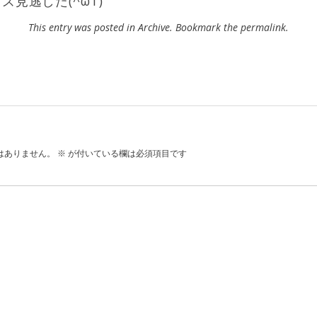
見逃した(^ωT)
This entry was posted in
Archive
. Bookmark the
permalink
.
はありません。
※
が付いている欄は必須項目です