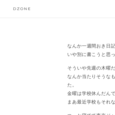
Skip
to
DZONE
content
なんか一週間おき日
いや別に書こうと思
そういや先週の木曜
なんか当たりそうな
た。
金曜は学校休んだん
まあ最近学校もそれ