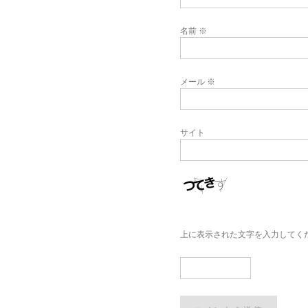
名前
※
メール
※
サイト
上に表示された文字を入力してく