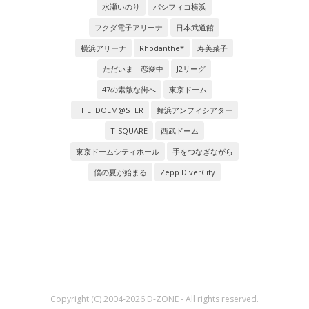
水瀬いのり
パシフィコ横浜
フクダ電子アリーナ
日本武道館
横浜アリーナ
Rhodanthe*
寿美菜子
ただいま 恋愛中
J2リーグ
47の素敵な街へ
東京ドーム
THE IDOLM@STER
舞浜アンフィシアター
T-SQUARE
西武ドーム
東京ドームシティホール
手をつなぎながら
僕の夏が始まる
Zepp DiverCity
Copyright (C) 2004-2026 D-ZONE - All rights reserved.