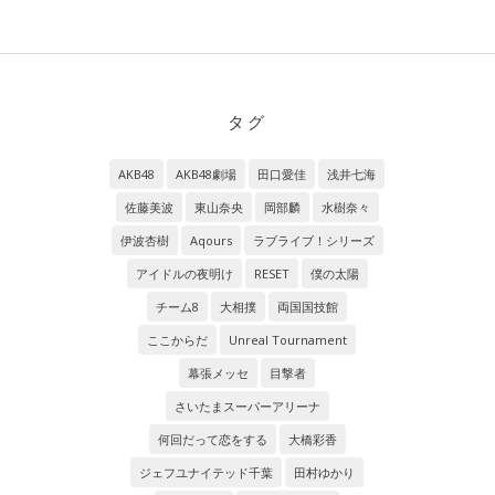
タグ
AKB48
AKB48劇場
田口愛佳
浅井七海
佐藤美波
東山奈央
岡部麟
水樹奈々
伊波杏樹
Aqours
ラブライブ！シリーズ
アイドルの夜明け
RESET
僕の太陽
チーム8
大相撲
両国国技館
ここからだ
Unreal Tournament
幕張メッセ
目撃者
さいたまスーパーアリーナ
何回だって恋をする
大橋彩香
ジェフユナイテッド千葉
田村ゆかり