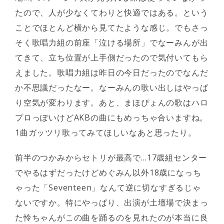
たので、人が少なくてわりと快適ではある。という
ことでほとんど横から見てたような感じ。でもさっ
そく歌唱力組の前座「泣ける場所」でなーみんが出
てきて、立ち位置が上手側だったので気付いてもら
えました。歌唱力組は昨日の今日だったのでなんだ
か不思議だったなー。なーみんの歌い出しはやっぱ
り空気が変わります。あと、まほぴょんの歌はハロ
プロっぽいけどAKBの曲にもめっちゃ合いますね。
1曲ガッツリ歌ってみてほしいなあと思ったり。
前半のつかみからセトリが最高で…17歳組センター
でやるはずだったけどめぐみん以外18歳になっち
ゃった「Seventeen」なんて逆に切なすぎるじゃ
ないですか。特にやっぱり、出演が土壇場で決まっ
た怜ちゃんがこの曲を踊るのを見れたのが本当に良