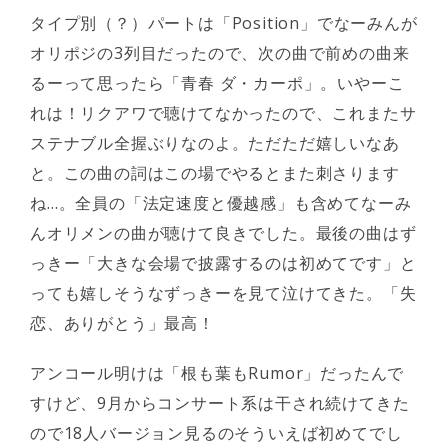
タイプ別（？）パートは「Position」でなーみんが
オリポジの3列目だったので、次の曲で前めの曲来
るーって思ったら「青春 ダ・カーポ」。いやーこ
れは！リクアワで聴けてなかったので、これまたサ
ステナブル全握ぶりなのよ。ただただ嬉しいなあ
と。この曲の詞はこの場でやるとまた刺さります
ね…。全員の「法定速度と優越感」も含めてなーみ
んオリメンの曲が聴けて良きでした。最後の曲はず
っきー「大きな会場で披露するのは初めてです」と
っても嬉しそうなずっきーを見て泣けてきた。「失
恋、ありがとう」最高！
アンコール明けは「根も葉もRumor」だったんで
すけど、9月からコンサート系は干され続けてきた
ので18人バージョン見るのそういえば初めてでし