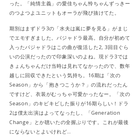
った。「純情主義」の愛佳ちゃん怜ちゃんずっきー
のつよつよユニットもオーラが飛び抜けてた。
期別はまずドラ3の「水夫は嵐に夢を見る」がまじ
でエモすぎました。パジャドラ最高。自分が初めて
入ったパジャドラはこの曲が復活した2, 3回目ぐら
いの公演だったので印象深いのよね。現ドラ3では
きょんちゃんだけ当時は見れてなかったので、数年
越しに回収できたという気持ち。16期は「次の
Season」から「抱きつこうか？」の流れだったん
ですけど、衣装がむっちゃ可愛かったなー。「次の
Season」のキビキビした振りが16期らしい！ドラ
2は僕太出演はよってなったし、「Generation
Change」とか聴いたの全握ぶりです。これが最後
にならないとよいけれど…