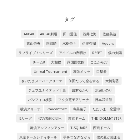
タグ
AKB48
AKB48劇場
田口愛佳
浅井七海
佐藤美波
東山奈央
岡部麟
水樹奈々
伊波杏樹
Aqours
ラブライブ！シリーズ
アイドルの夜明け
RESET
僕の太陽
チーム8
大相撲
両国国技館
ここからだ
Unreal Tournament
幕張メッセ
目撃者
さいたまスーパーアリーナ
何回だって恋をする
大橋彩香
ジェフユナイテッド千葉
田村ゆかり
水瀬いのり
パシフィコ横浜
フクダ電子アリーナ
日本武道館
横浜アリーナ
Rhodanthe*
寿美菜子
ただいま 恋愛中
J2リーグ
47の素敵な街へ
東京ドーム
THE IDOLM@STER
舞浜アンフィシアター
T-SQUARE
西武ドーム
東京ドームシティホール
手をつなぎながら
僕の夏が始まる