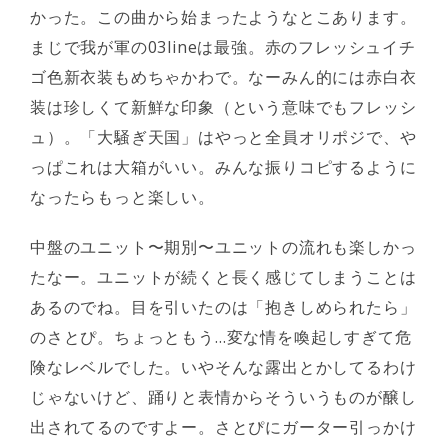
かった。この曲から始まったようなとこあります。
まじで我が軍の03lineは最強。赤のフレッシュイチ
ゴ色新衣装もめちゃかわで。なーみん的には赤白衣
装は珍しくて新鮮な印象（という意味でもフレッシ
ュ）。「大騒ぎ天国」はやっと全員オリポジで、や
っぱこれは大箱がいい。みんな振りコピするように
なったらもっと楽しい。
中盤のユニット〜期別〜ユニットの流れも楽しかっ
たなー。ユニットが続くと長く感じてしまうことは
あるのでね。目を引いたのは「抱きしめられたら」
のさとぴ。ちょっともう…変な情を喚起しすぎて危
険なレベルでした。いやそんな露出とかしてるわけ
じゃないけど、踊りと表情からそういうものが醸し
出されてるのですよー。さとぴにガーター引っかけ