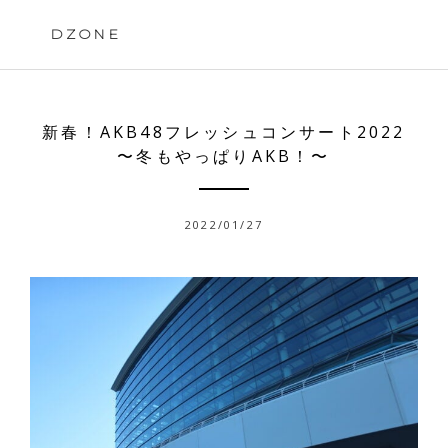
Skip
to
DZONE
content
新春！AKB48フレッシュコンサート2022
〜冬もやっぱりAKB！〜
2022/01/27