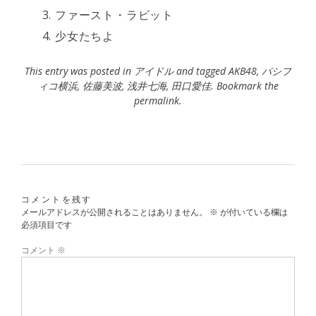
ファースト・ラビット
少女たちよ
This entry was posted in
アイドル
and tagged
AKB48
,
パシフ
ィコ横浜
,
佐藤美波
,
浅井七海
,
田口愛佳
. Bookmark the
permalink
.
コメントを残す
メールアドレスが公開されることはありません。
※
が付いている欄は
必須項目です
コメント
※