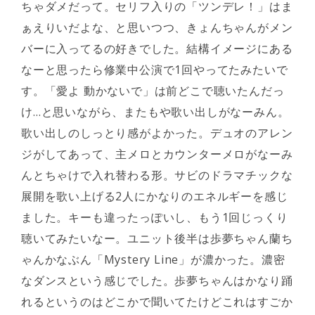
ちゃダメだって。セリフ入りの「ツンデレ！」はま
ぁえりいだよな、と思いつつ、きょんちゃんがメン
バーに入ってるの好きでした。結構イメージにある
なーと思ったら修業中公演で1回やってたみたいで
す。「愛よ 動かないで」は前どこで聴いたんだっ
け…と思いながら、またもや歌い出しがなーみん。
歌い出しのしっとり感がよかった。デュオのアレン
ジがしてあって、主メロとカウンターメロがなーみ
んとちゃけで入れ替わる形。サビのドラマチックな
展開を歌い上げる2人にかなりのエネルギーを感じ
ました。キーも違ったっぽいし、もう1回じっくり
聴いてみたいなー。ユニット後半は歩夢ちゃん蘭ち
ゃんかなぶん「Mystery Line」が濃かった。濃密
なダンスという感じでした。歩夢ちゃんはかなり踊
れるというのはどこかで聞いてたけどこれはすごか