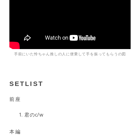
手前にいた怜ちゃん推しの人に便乗して手を振ってもらうの図
SETLIST
前座
君のc/w
本編