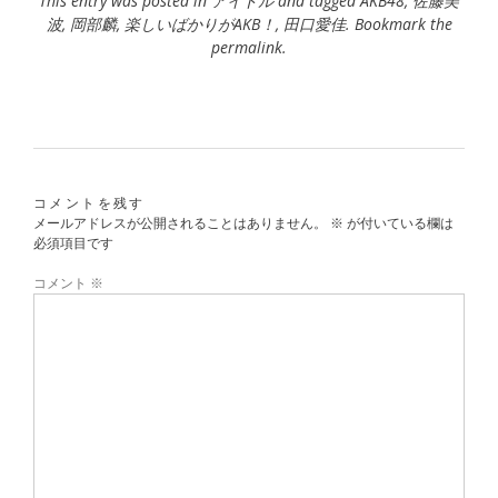
This entry was posted in
アイドル
and tagged
AKB48
,
佐藤美
波
,
岡部麟
,
楽しいばかりがAKB！
,
田口愛佳
. Bookmark the
permalink
.
コメントを残す
メールアドレスが公開されることはありません。
※
が付いている欄は
必須項目です
コメント
※