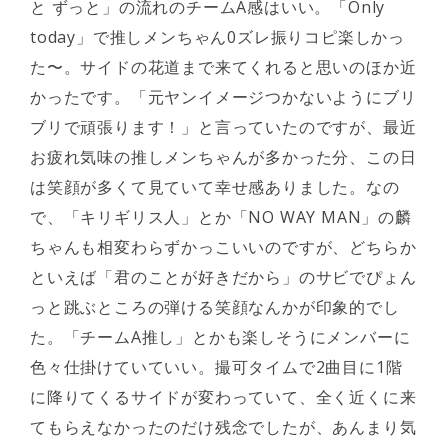
と ずっと」の流れのチームA感はいい。「Only
today」で推しメンちゃん0ズレ振りコピ楽しかっ
た〜。サイドの花道まで来てくれると思いのほか近
かったです。「元ヤンイメージつかないようにブリ
ブリで頑張ります！」と言っていたのですが、最近
お疲れ気味の推しメンちゃんが多かった分、この日
は笑顔が多くて見ていて幸せ感ありました。なの
で、「キリギリス人」とか「NO WAY MAN」の麟
ちゃんも相変わらずかっこいいのですが、どちらか
といえば「君のことが好きだから」のサビでぴょん
っと跳ぶところの弾ける笑顔なんかが印象的でし
た。「チームA推し」とかも楽しそうにメンバーに
色々仕掛けていていい。撮可タイムで2曲目に1階
に降りてくるサイドが変わっていて、全く近くに来
てもらえなかったのだけ残念でしたが、あんまり気