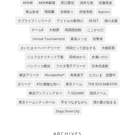
AKB48
AKB48劇場
田口愛佳
浅井七海
佐藤美波
東山奈央
岡部麟
水樹奈々
伊波杏樹
Aqours
ラブライブ！シリーズ
アイドルの夜明け
RESET
僕の太陽
チーム8
大相撲
両国国技館
ここからだ
Unreal Tournament
幕張メッセ
目撃者
さいたまスーパーアリーナ
何回だって恋をする
大橋彩香
ジェフユナイテッド千葉
田村ゆかり
水瀬いのり
パシフィコ横浜
フクダ電子アリーナ
日本武道館
横浜アリーナ
Rhodanthe*
寿美菜子
ただいま 恋愛中
J2リーグ
47の素敵な街へ
東京ドーム
THE IDOLM@STER
舞浜アンフィシアター
T-SQUARE
西武ドーム
東京ドームシティホール
手をつなぎながら
僕の夏が始まる
Zepp DiverCity
ARCHIVES