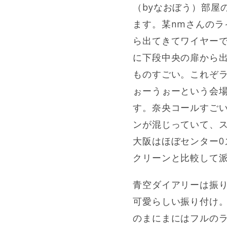
（byなおぼう）部屋
ます。某nmさんの
ら出てきてワイヤー
に下段中央の扉から出
ものすごい。これぞ
ぉーうぉーという会場全
す。奈央コールすごい
ンが混じっていて、
大阪はほぼセンター
クリーンと比較して
青空ダイアリーは振
可愛らしい振り付け
のまにまにはフルの