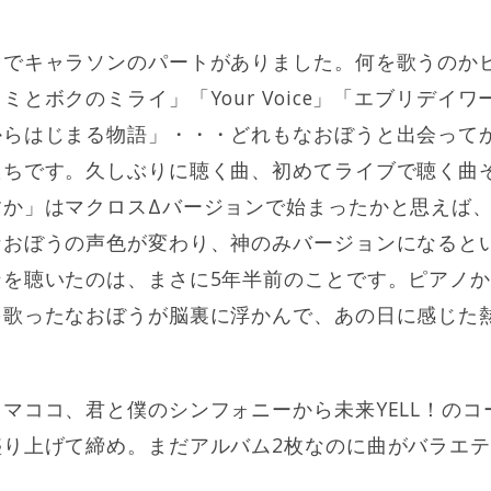
こでキャラソンのパートがありました。何を歌うのか
とボクのミライ」「Your Voice」「エブリデイ
からはじまる物語」・・・どれもなおぼうと出会って
たちです。久しぶりに聴く曲、初めてライブで聴く曲
すか」はマクロスΔバージョンで始まったかと思えば
なおぼうの声色が変わり、神のみバージョンになると
ンを聴いたのは、まさに5年半前のことです。ピアノ
を歌ったなおぼうが脳裏に浮かんで、あの日に感じた
マココ、君と僕のシンフォニーから未来YELL！の
盛り上げて締め。まだアルバム2枚なのに曲がバラエ