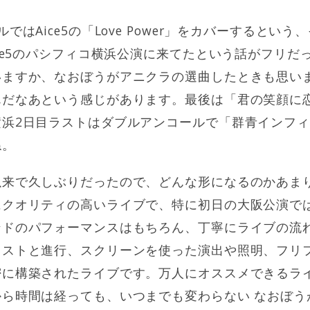
ではAice5の「Love Power」をカバーするとい
ice5のパシフィコ横浜公演に来てたという話がフリだ
いますか、なおぼうがアニクラの選曲したときも思い
んだなあという感じがあります。最後は「君の笑顔に
横浜2日目ラストはダブルアンコールで「群青インフ
ね。
以来で久しぶりだったので、どんな形になるのかあま
にクオリティの高いライブで、特に初日の大阪公演で
ンドのパフォーマンスはもちろん、丁寧にライブの流
リストと進行、スクリーンを使った演出や照明、フリ
密に構築されたライブです。万人にオススメできるラ
ら時間は経っても、いつまでも変わらない なおぼう