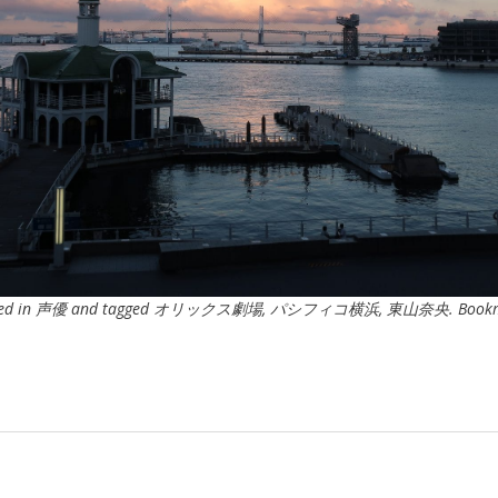
ed in
声優
and tagged
オリックス劇場
,
パシフィコ横浜
,
東山奈央
. Book