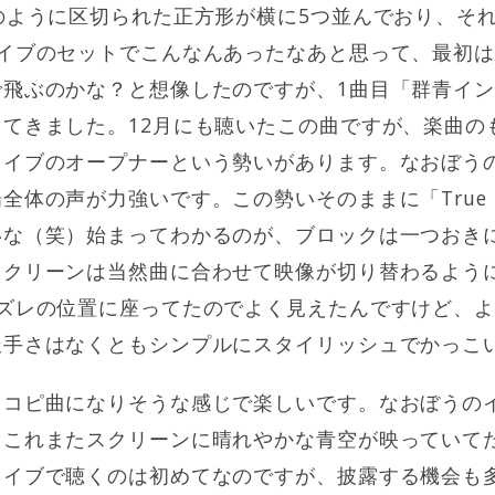
のように区切られた正方形が横に5つ並んでおり、そ
ライブのセットでこんなんあったなあと思って、最初
で飛ぶのかな？と想像したのですが、1曲目「群青イ
てきました。12月にも聴いたこの曲ですが、楽曲の
ライブのオープナーという勢いがあります。なおぼう
体の声が力強いです。この勢いそのままに「True De
な（笑）始まってわかるのが、ブロックは一つおきに
スクリーンは当然曲に合わせて映像が切り替わるよう
0ズレの位置に座ってたのでよく見えたんですけど、
派手さはなくともシンプルにスタイリッシュでかっこ
りコピ曲になりそうな感じで楽しいです。なおぼうの
。これまたスクリーンに晴れやかな青空が映っていて
ライブで聴くのは初めてなのですが、披露する機会も