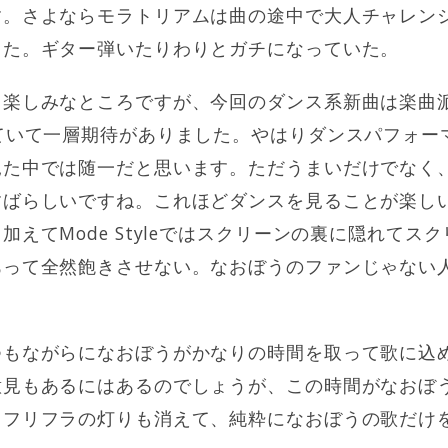
す。さよならモラトリアムは曲の途中で大人チャレン
した。ギター弾いたりわりとガチになっていた。
回楽しみなところですが、今回のダンス系新曲は楽曲
ていて一層期待がありました。やはりダンスパフォー
見た中では随一だと思います。ただうまいだけでなく
すばらしいですね。これほどダンスを見ることが楽し
加えてMode Styleではスクリーンの裏に隠れてス
あって全然飽きさせない。なおぼうのファンじゃない
つもながらになおぼうがかなりの時間を取って歌に込
意見もあるにはあるのでしょうが、この時間がなおぼ
。フリフラの灯りも消えて、純粋になおぼうの歌だけ