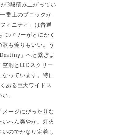
れが3段積み上がってい
は一番上のブロックか
ンフィニティ」は普通
もつパワーがとにかく
の歌も煽りもいい。う
stiny」へと繋ぎま
空洞とLEDスクリー
になっています。特に
よくある巨大ワイドス
いい。
イメージにぴったりな
たいへん爽やか。灯火
多いのでかなり定着し