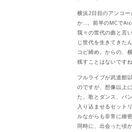
横浜2日目のアンコール
か…。前半のMCでA
我々の世代の曲と言
じ世代を生きてきた
コピ締め。からの、
残すことはないです
フルライブが武道館
のですが、想像以上
た。歌とダンス、バ
入り込ませるセット
ルながらも非常に緻
同時に、出会った頃か