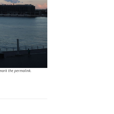
mark the
permalink
.