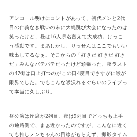
アンコール明けにコントがあって、初代メンと2代
目の仁義なき戦いの末に大縄跳び大会になったのは
笑ったけど、昼は16人県名言えて大成功。けっこ
う感動です。まあしかし、りっせんはここでもいい
味出してるなぁ。そこからの「好きだ 好きだ 好き
だ」みんなバテバテだったけど頑張った。夜ラスト
の47街は口上打つのがこの日4度目でさすがに喉が
限界でした。でもこんな喉潰れるぐらいのライブっ
て本当に久しぶり。
昼公演は座席が2列目、夜は9列目でどっちも上手
の通路側で、まぁ近かったのですが、こんなに近く
ても推しメンちゃんの目線がもらえず、撮影タイム