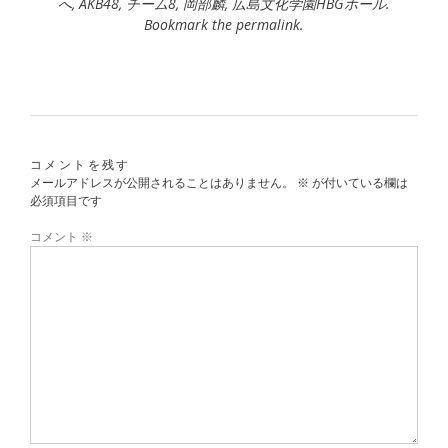
へ
,
AKB48
,
チーム8
,
岡部麟
,
広島文化学園HBGホール
.
Bookmark the
permalink
.
コメントを残す
メールアドレスが公開されることはありません。
※
が付いている欄は
必須項目です
コメント
※