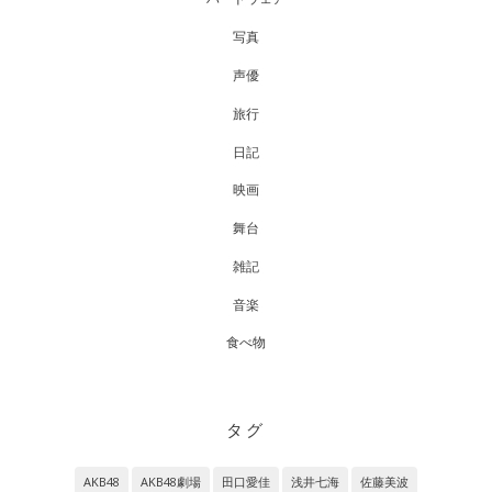
写真
声優
旅行
日記
映画
舞台
雑記
音楽
食べ物
タグ
AKB48
AKB48劇場
田口愛佳
浅井七海
佐藤美波