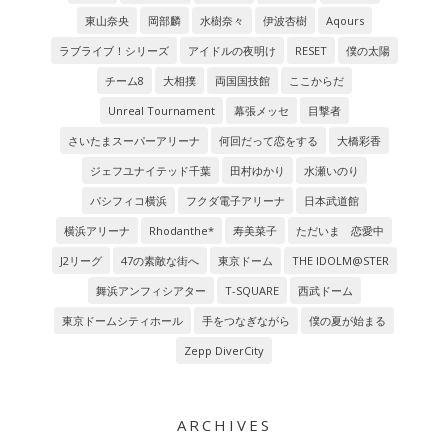
東山奈央
岡部麟
水樹奈々
伊波杏樹
Aqours
ラブライブ！シリーズ
アイドルの夜明け
RESET
僕の太陽
チーム8
大相撲
両国国技館
ここからだ
Unreal Tournament
幕張メッセ
目撃者
さいたまスーパーアリーナ
何回だって恋をする
大橋彩香
ジェフユナイテッド千葉
田村ゆかり
水瀬いのり
パシフィコ横浜
フクダ電子アリーナ
日本武道館
横浜アリーナ
Rhodanthe*
寿美菜子
ただいま 恋愛中
J2リーグ
47の素敵な街へ
東京ドーム
THE IDOLM@STER
舞浜アンフィシアター
T-SQUARE
西武ドーム
東京ドームシティホール
手をつなぎながら
僕の夏が始まる
Zepp DiverCity
ARCHIVES