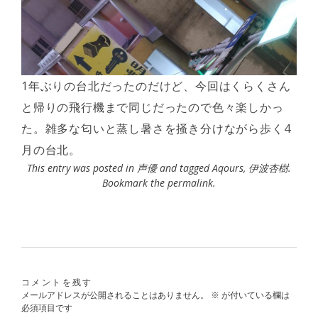
1年ぶりの台北だったのだけど、今回はくらくさん
と帰りの飛行機まで同じだったので色々楽しかっ
た。雑多な匂いと蒸し暑さを掻き分けながら歩く4
月の台北。
This entry was posted in
声優
and tagged
Aqours
,
伊波杏樹
.
Bookmark the
permalink
.
コメントを残す
メールアドレスが公開されることはありません。
※
が付いている欄は
必須項目です