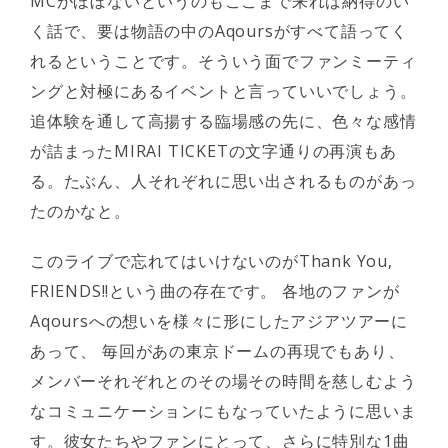
MCがほぼないというのもここまで来れば納得のい
く話で、要は物語の中のAqoursがすべて語ってく
れるということです。そういう面でファンミーティ
ングと対極にあるイベントと言っていいでしょう。
追体験を通して高揚する臨場感の先に、色々な感情
が詰まったMIRAI TICKETの文字通りの再演もあ
る。たぶん、人それぞれに思い出されるものがあっ
たのかなと。
このライブで忘れてはいけないのがThank You,
FRIENDS!!という曲の存在です。 各地のファンが
Aqoursへの想いを様々に形にしたアジアツアーに
あって、 毎回があの東京ドームの再現でもあり、
メンバーそれぞれとのその場その時間を慈しむよう
なコミュニケーションにもなっていたように思いま
す。彼女たちやファンにとって、さらに特別な1曲