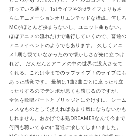
打っている通り、1stライブや3rdライブよりもさ
らにアニメーションオリエンテッドな構成。何しろ
MCがほとんど挟まらないし、ユニット曲もない。
ほぼアニメの流れだけで進行していくので、普通の
アニメイベントのようでもあります。 久しくアニ
メ1期も観ていなかったので懐かしさが先に立つけ
れど、 だんだんとアニメの中の世界に没入させて
くれる。これは今までのラブライブ！のライブにも
あった感覚です。 最初は1曲2曲ごとに座ったり立
ったりするのでテンポが悪くも感じるのですが、
全体を歌唱パートとブリッジとに分けずに、シーム
レスなものとして捉えればあまり気にならないかも
しれません。おかげで未熟DREAMERなんて今まで
何回も聴いてるのに普通に涙してしまいました。