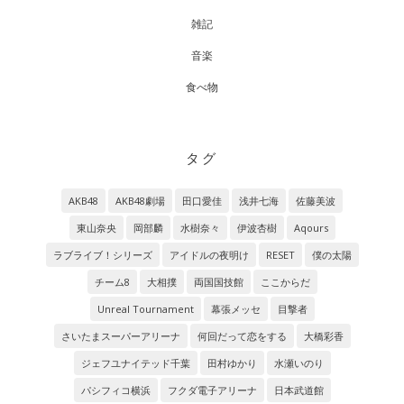
雑記
音楽
食べ物
タグ
AKB48
AKB48劇場
田口愛佳
浅井七海
佐藤美波
東山奈央
岡部麟
水樹奈々
伊波杏樹
Aqours
ラブライブ！シリーズ
アイドルの夜明け
RESET
僕の太陽
チーム8
大相撲
両国国技館
ここからだ
Unreal Tournament
幕張メッセ
目撃者
さいたまスーパーアリーナ
何回だって恋をする
大橋彩香
ジェフユナイテッド千葉
田村ゆかり
水瀬いのり
パシフィコ横浜
フクダ電子アリーナ
日本武道館