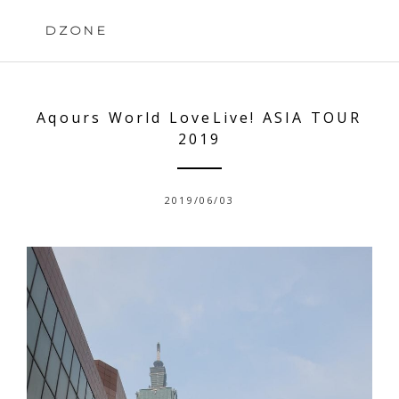
Skip
to
DZONE
content
Aqours World LoveLive! ASIA TOUR
2019
2019/06/03