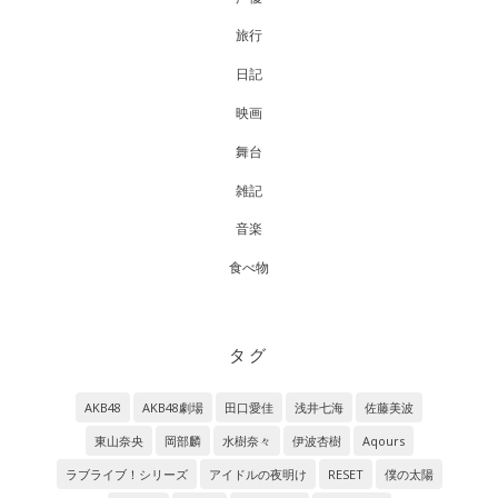
旅行
日記
映画
舞台
雑記
音楽
食べ物
タグ
AKB48
AKB48劇場
田口愛佳
浅井七海
佐藤美波
東山奈央
岡部麟
水樹奈々
伊波杏樹
Aqours
ラブライブ！シリーズ
アイドルの夜明け
RESET
僕の太陽