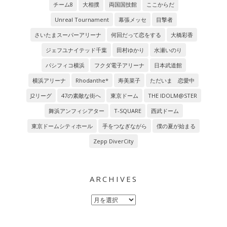
チーム8
大相撲
両国国技館
ここからだ
Unreal Tournament
幕張メッセ
目撃者
さいたまスーパーアリーナ
何回だって恋をする
大橋彩香
ジェフユナイテッド千葉
田村ゆかり
水瀬いのり
パシフィコ横浜
フクダ電子アリーナ
日本武道館
横浜アリーナ
Rhodanthe*
寿美菜子
ただいま 恋愛中
J2リーグ
47の素敵な街へ
東京ドーム
THE IDOLM@STER
舞浜アンフィシアター
T-SQUARE
西武ドーム
東京ドームシティホール
手をつなぎながら
僕の夏が始まる
Zepp DiverCity
ARCHIVES
Archives