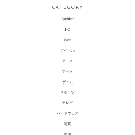
navigation
CATEGORY
Archive
PC
Web
アイドル
アニメ
アート
ゲーム
スポーツ
テレビ
ハードウェア
写真
声優