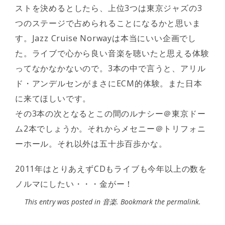
ストを決めるとしたら、上位3つは東京ジャズの3
つのステージで占められることになるかと思いま
す。Jazz Cruise Norwayは本当にいい企画でし
た。ライブで心から良い音楽を聴いたと思える体験
ってなかなかないので。3本の中で言うと、アリル
ド・アンデルセンがまさにECM的体験。また日本
に来てほしいです。
その3本の次となるとこの間のルナシー＠東京ドー
ム2本でしょうか。それからメセニー＠トリフォニ
ーホール。それ以外は五十歩百歩かな。
2011年はとりあえずCDもライブも今年以上の数を
ノルマにしたい・・・金がー！
This entry was posted in
音楽
. Bookmark the
permalink
.