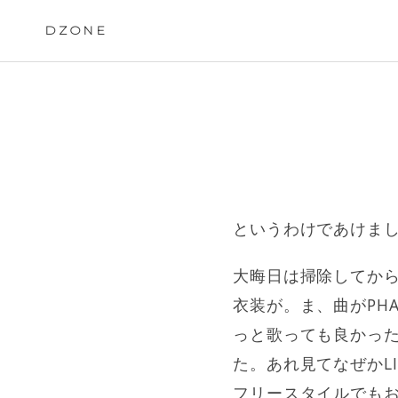
Skip
to
DZONE
content
というわけであけま
大晦日は掃除してか
衣装が。ま、曲がPH
っと歌っても良かっ
た。あれ見てなぜかLI
フリースタイルでも