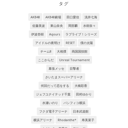
タグ
AKB48
AKB48劇場
田口愛佳
浅井七海
佐藤美波
東山奈央
岡部麟
水樹奈々
伊波杏樹
Aqours
ラブライブ！シリーズ
アイドルの夜明け
RESET
僕の太陽
チーム8
大相撲
両国国技館
ここからだ
Unreal Tournament
幕張メッセ
目撃者
さいたまスーパーアリーナ
何回だって恋をする
大橋彩香
ジェフユナイテッド千葉
田村ゆかり
水瀬いのり
パシフィコ横浜
フクダ電子アリーナ
日本武道館
横浜アリーナ
Rhodanthe*
寿美菜子