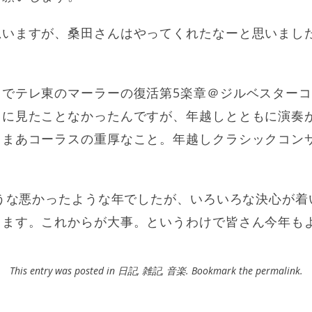
思いますが、桑田さんはやってくれたなーと思いまし
までテレ東のマーラーの復活第5楽章＠ジルベスター
もに見たことなかったんですが、年越しとともに演奏
しまあコーラスの重厚なこと。年越しクラシックコン
ような悪かったような年でしたが、いろいろな決心が
きます。これからが大事。というわけで皆さん今年も
This entry was posted in
日記
,
雑記
,
音楽
. Bookmark the
permalink
.