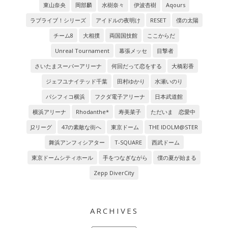
東山奈央
岡部麟
水樹奈々
伊波杏樹
Aqours
ラブライブ！シリーズ
アイドルの夜明け
RESET
僕の太陽
チーム8
大相撲
両国国技館
ここからだ
Unreal Tournament
幕張メッセ
目撃者
さいたまスーパーアリーナ
何回だって恋をする
大橋彩香
ジェフユナイテッド千葉
田村ゆかり
水瀬いのり
パシフィコ横浜
フクダ電子アリーナ
日本武道館
横浜アリーナ
Rhodanthe*
寿美菜子
ただいま 恋愛中
J2リーグ
47の素敵な街へ
東京ドーム
THE IDOLM@STER
舞浜アンフィシアター
T-SQUARE
西武ドーム
東京ドームシティホール
手をつなぎながら
僕の夏が始まる
Zepp DiverCity
ARCHIVES