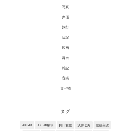
写真
声優
旅行
日記
映画
舞台
雑記
音楽
食べ物
タグ
AKB48
AKB48劇場
田口愛佳
浅井七海
佐藤美波