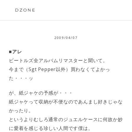
Skip
to
DZONE
content
2009/04/07
■アレ
ビートルズ全アルバムリマスターと聞いて。
今まで（Sgt Pepper以外）買わなくてよかっ
た・・・ッ
が、紙ジャケの予感が・・・
紙ジャケって収納が不便なのであんまし好きじゃな
かったり。
というよりむしろ通常のジュエルケースに何故か妙
に愛着を感じる珍しい人間です僕は。