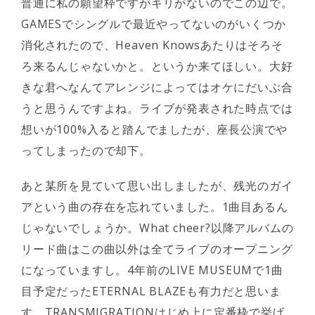
普通に私の願望枠ですがキリがないのでこの辺で。
GAMESでシングルで最近やってないのがいくつか
消化されたので、Heaven Knowsあたりはそろそ
ろ来るんじゃないかと。というか来てほしい。大好
きな君へなんてアレンジによってはオケにだいぶ合
うと思うんですよね。ライブが発表された時点では
想いが100%入ると踏んでましたが、座長公演でや
ってしまったので却下。
あと某所を見ていて思い出しましたが、残光のガイ
アという曲の存在を忘れていました。1曲目あるん
じゃないでしょうか。What cheer?以降アルバムの
リード曲はこの曲以外は全てライブのオープニング
になっていますし。4年前のLIVE MUSEUMで1曲
目予定だったETERNAL BLAZEも有力だと思いま
す。TRANSMIGRATIONはじめ上に定番枠で挙げ