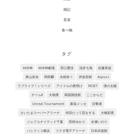
雑記
音楽
食べ物
タグ
AKB48
AKB48劇場
田口愛佳
浅井七海
佐藤美波
東山奈央
岡部麟
水樹奈々
伊波杏樹
Aqours
ラブライブ！シリーズ
アイドルの夜明け
RESET
僕の太陽
チーム8
大相撲
両国国技館
ここからだ
Unreal Tournament
幕張メッセ
目撃者
さいたまスーパーアリーナ
何回だって恋をする
大橋彩香
ジェフユナイテッド千葉
田村ゆかり
水瀬いのり
パシフィコ横浜
フクダ電子アリーナ
日本武道館