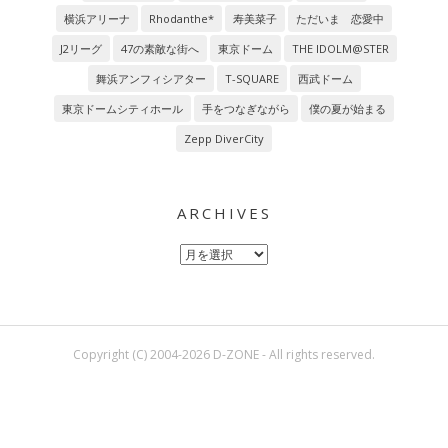
横浜アリーナ
Rhodanthe*
寿美菜子
ただいま 恋愛中
J2リーグ
47の素敵な街へ
東京ドーム
THE IDOLM@STER
舞浜アンフィシアター
T-SQUARE
西武ドーム
東京ドームシティホール
手をつなぎながら
僕の夏が始まる
Zepp DiverCity
ARCHIVES
Archives
Copyright (C) 2004-2026 D-ZONE - All rights reserved.