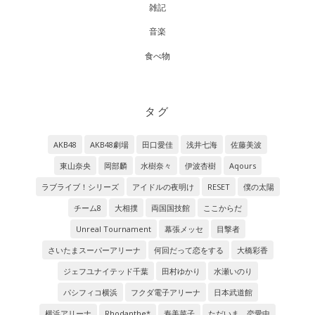
雑記
音楽
食べ物
タグ
AKB48
AKB48劇場
田口愛佳
浅井七海
佐藤美波
東山奈央
岡部麟
水樹奈々
伊波杏樹
Aqours
ラブライブ！シリーズ
アイドルの夜明け
RESET
僕の太陽
チーム8
大相撲
両国国技館
ここからだ
Unreal Tournament
幕張メッセ
目撃者
さいたまスーパーアリーナ
何回だって恋をする
大橋彩香
ジェフユナイテッド千葉
田村ゆかり
水瀬いのり
パシフィコ横浜
フクダ電子アリーナ
日本武道館
横浜アリーナ
Rhodanthe*
寿美菜子
ただいま 恋愛中