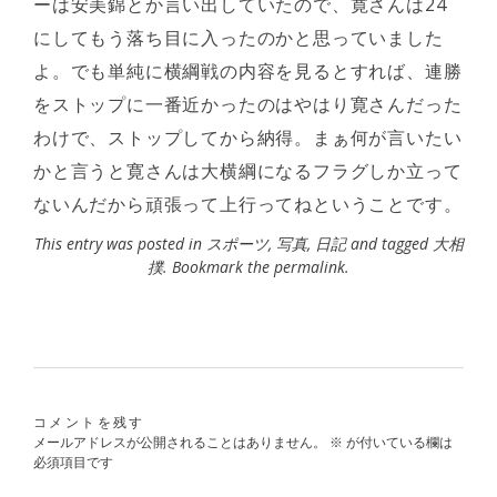
ーは安美錦とか言い出していたので、寛さんは24
にしてもう落ち目に入ったのかと思っていました
よ。でも単純に横綱戦の内容を見るとすれば、連勝
をストップに一番近かったのはやはり寛さんだった
わけで、ストップしてから納得。まぁ何が言いたい
かと言うと寛さんは大横綱になるフラグしか立って
ないんだから頑張って上行ってねということです。
This entry was posted in
スポーツ
,
写真
,
日記
and tagged
大相
撲
. Bookmark the
permalink
.
コメントを残す
メールアドレスが公開されることはありません。
※
が付いている欄は
必須項目です