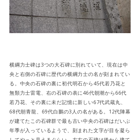
横綱力士碑は3つの大石碑に別れていて、現在は中
央と右側の石碑に歴代の横綱力士の名が刻まれてい
る。中央の石碑の裏に初代明石から45代若乃花と
無類力士雷電、右の石碑の表に46代朝潮から66代
若乃花、その裏に未だ記憶に新しい67代武蔵丸、
68代朝青龍、69代白鵬の3人の名がある。12代陣幕
が建てたこの石碑群で最も古い中央の石碑はだいぶ
年季が入っているようで、刻まれた文字が目を凝ら
してやっと見えるぐらい。左右の石碑は後から建て