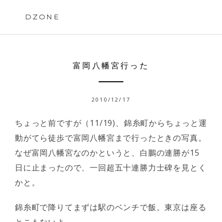
Skip
to
DZONE
content
富岡八幡宮行った
2010/12/17
ちょっと前ですが（11/19)、錦糸町からちょっと運
動がてら徒歩で富岡八幡宮まで行ったときの写真。
なぜ富岡八幡宮なのかというと、白鵬の連勝が15
日に止まったので、一回超五十連勝力士碑を見とく
かと。
錦糸町で降りてまずは駅のベンチで飯。東京は座る