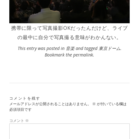
携帯に限って写真撮影OKだったんだけど、ライブ
の最中に自分で写真撮る意味がわかんない。
This entry was posted in
音楽
and tagged
東京ドーム
.
Bookmark the
permalink
.
コメントを残す
メールアドレスが公開されることはありません。
※
が付いている欄は
必須項目です
コメント
※