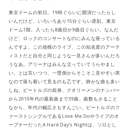
東京ドームの初日。19時ぐらいに開演だったらし
いんだけど、いろいろあり15分ぐらい遅刻。東京
ドーム1階。入ったら8曲目か9曲目ぐらい。なんだ
けど、ロックのコンサートなのにみんな座っている
んですよ。この規模のライブ、この知名度のアーテ
ィストだと自分と同じような一見さんが多いんだろ
うなあ。アリーナはみんな立っていてうらやまし
い。とは言いつつ、一塁側からそこそこ見やすい席
なので落ち着いて見るのも乙です。静かな曲も多い
しね。ビートルズの前身、クオリーメンのナンバー
から2010年代の最新曲まで39曲。曲数もさること
ながら、年代の幅広さもすんごい。ビートルズのフ
ァーストシングルであるLove Me Doやライブのオ
ープナーだったA Hard Day’s Nightは、ソロとし