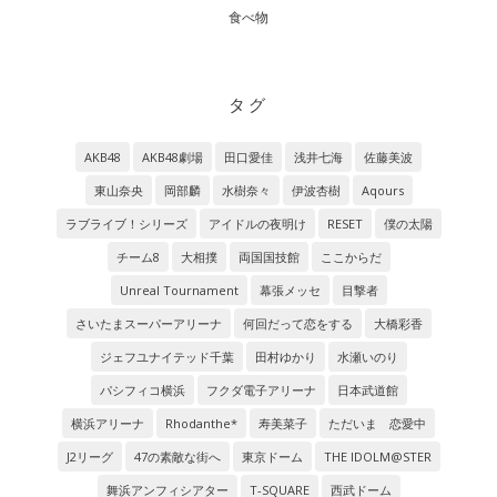
食べ物
タグ
AKB48
AKB48劇場
田口愛佳
浅井七海
佐藤美波
東山奈央
岡部麟
水樹奈々
伊波杏樹
Aqours
ラブライブ！シリーズ
アイドルの夜明け
RESET
僕の太陽
チーム8
大相撲
両国国技館
ここからだ
Unreal Tournament
幕張メッセ
目撃者
さいたまスーパーアリーナ
何回だって恋をする
大橋彩香
ジェフユナイテッド千葉
田村ゆかり
水瀬いのり
パシフィコ横浜
フクダ電子アリーナ
日本武道館
横浜アリーナ
Rhodanthe*
寿美菜子
ただいま 恋愛中
J2リーグ
47の素敵な街へ
東京ドーム
THE IDOLM@STER
舞浜アンフィシアター
T-SQUARE
西武ドーム