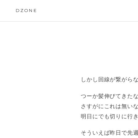
Skip
to
DZONE
content
しかし回線が繋がら
つーか髪伸びてきた
さすがにこれは無い
明日にでも切りに行
そういえば昨日で先