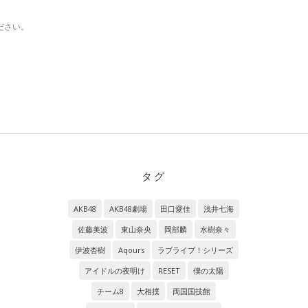
ださい。
タグ
AKB48
AKB48劇場
田口愛佳
浅井七海
佐藤美波
東山奈央
岡部麟
水樹奈々
伊波杏樹
Aqours
ラブライブ！シリーズ
アイドルの夜明け
RESET
僕の太陽
チーム8
大相撲
両国国技館