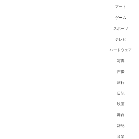
アート
ゲーム
スポーツ
テレビ
ハードウェア
写真
声優
旅行
日記
映画
舞台
雑記
音楽