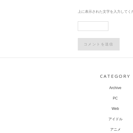
上に表示された文字を入力してく
Post
navigation
CATEGORY
Archive
PC
Web
アイドル
アニメ