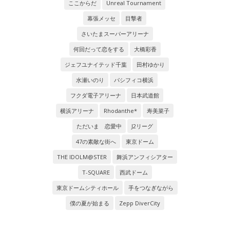
ここからだ
Unreal Tournament
幕張メッセ
目撃者
さいたまスーパーアリーナ
何回だって恋をする
大橋彩香
ジェフユナイテッド千葉
田村ゆかり
水瀬いのり
パシフィコ横浜
フクダ電子アリーナ
日本武道館
横浜アリーナ
Rhodanthe*
寿美菜子
ただいま 恋愛中
J2リーグ
47の素敵な街へ
東京ドーム
THE IDOLM@STER
舞浜アンフィシアター
T-SQUARE
西武ドーム
東京ドームシティホール
手をつなぎながら
僕の夏が始まる
Zepp DiverCity