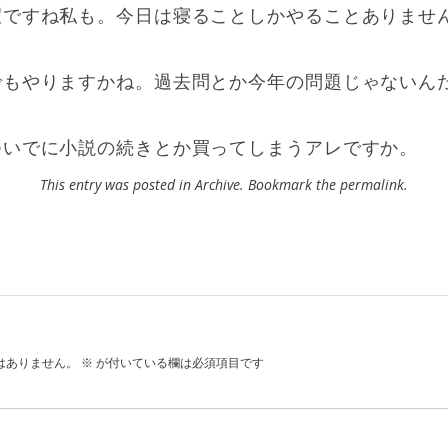
暇ですね私も。今日は寝ることしかやることありませ
でもやりますかね。過去問とか今年の問題じゃないん
ついでに小説の続きとか買ってしまうアレですか。
This entry was posted in
Archive
. Bookmark the
permalink
.
はありません。
※
が付いている欄は必須項目です