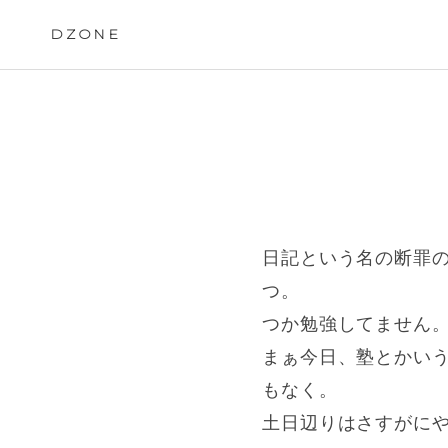
Skip
to
DZONE
content
日記という名の断罪
つ。
つか勉強してません
まぁ今日、塾とかい
もなく。
土日辺りはさすがに