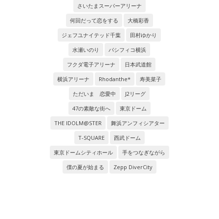
さいたまスーパーアリーナ
何回だって恋をする
大橋彩香
ジェフユナイテッド千葉
田村ゆかり
水瀬いのり
パシフィコ横浜
フクダ電子アリーナ
日本武道館
横浜アリーナ
Rhodanthe*
寿美菜子
ただいま 恋愛中
J2リーグ
47の素敵な街へ
東京ドーム
THE IDOLM@STER
舞浜アンフィシアター
T-SQUARE
西武ドーム
東京ドームシティホール
手をつなぎながら
僕の夏が始まる
Zepp DiverCity