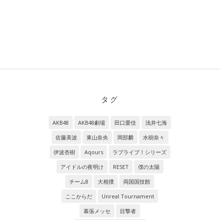
タグ
AKB48
AKB48劇場
田口愛佳
浅井七海
佐藤美波
東山奈央
岡部麟
水樹奈々
伊波杏樹
Aqours
ラブライブ！シリーズ
アイドルの夜明け
RESET
僕の太陽
チーム8
大相撲
両国国技館
ここからだ
Unreal Tournament
幕張メッセ
目撃者