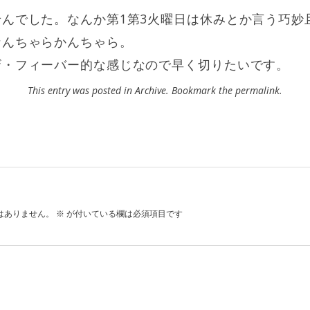
んでした。なんか第1第3火曜日は休みとか言う巧妙
なんちゃらかんちゃら。
ザ・フィーバー的な感じなので早く切りたいです。
This entry was posted in
Archive
. Bookmark the
permalink
.
はありません。
※
が付いている欄は必須項目です