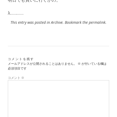
明日でも買いに行くかの。
λ………….
This entry was posted in
Archive
. Bookmark the
permalink
.
コメントを残す
メールアドレスが公開されることはありません。
※
が付いている欄は
必須項目です
コメント
※