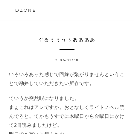
Skip
to
DZONE
content
ぐるぅぅうぅああああ
2006/03/18
いろいろあった感じで回線が繋がりませんというこ
とで勘弁していただきたい所存です。
ていうか突然暇になりました。
まぁこれはアレですか。おとなしくライトノベル読
んでろと。てかもうすでに木曜日から金曜日にかけ
て2冊読みましたけど。