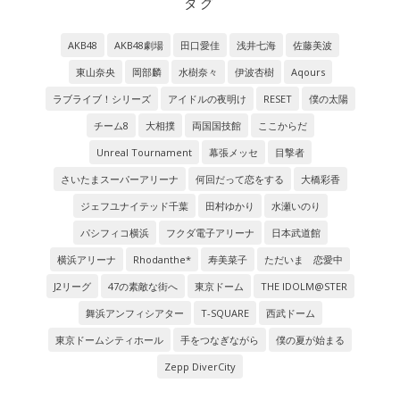
タグ
AKB48
AKB48劇場
田口愛佳
浅井七海
佐藤美波
東山奈央
岡部麟
水樹奈々
伊波杏樹
Aqours
ラブライブ！シリーズ
アイドルの夜明け
RESET
僕の太陽
チーム8
大相撲
両国国技館
ここからだ
Unreal Tournament
幕張メッセ
目撃者
さいたまスーパーアリーナ
何回だって恋をする
大橋彩香
ジェフユナイテッド千葉
田村ゆかり
水瀬いのり
パシフィコ横浜
フクダ電子アリーナ
日本武道館
横浜アリーナ
Rhodanthe*
寿美菜子
ただいま 恋愛中
J2リーグ
47の素敵な街へ
東京ドーム
THE IDOLM@STER
舞浜アンフィシアター
T-SQUARE
西武ドーム
東京ドームシティホール
手をつなぎながら
僕の夏が始まる
Zepp DiverCity