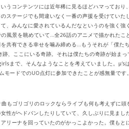
というコンテンツには近年稀に見るほどハマっており
日のステージでも間違いなく一番の声援を受けていた
て、みんなに愛されているんだなというのを強く強く
スサビでの風景を眺めていて…全26話のアニメで描かれた
間を共有できる幸せを噛み締める…もうそれが「僕た
る奇跡、ここにいる奇跡。それは僕たちの奇跡が始まって
brand girlsまで、そんなようなことを考えていました。
アムモードでのUO点灯に参加できたことが感無量です
。
想通り曲もゴリゴリのロックならライブも何も考えずに
の女性がヘドバンしたりしていて、久しぶりに見まし
てアリーナを回っていたのがかっこよかった。僕もと