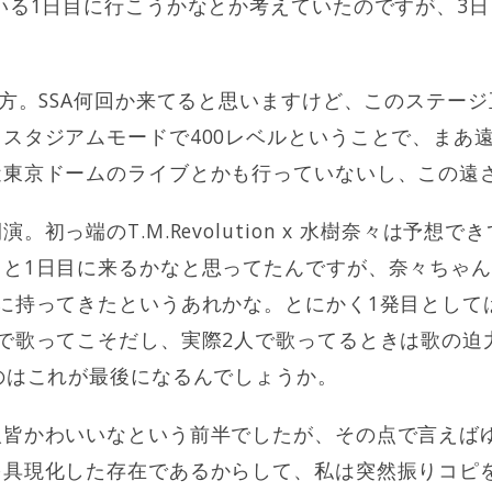
いる1日目に行こうかなとか考えていたのですが、3
の方。SSA何回か来てると思いますけど、このステー
スタジアムモードで400レベルということで、まあ
近東京ドームのライブとかも行っていないし、この遠
。初っ端のT.M.Revolution x 水樹奈々は予想
うと1日目に来るかなと思ってたんですが、奈々ちゃ
に持ってきたというあれかな。とにかく1発目として
で歌ってこそだし、実際2人で歌ってるときは歌の迫
のはこれが最後になるんでしょうか。
人皆かわいいなという前半でしたが、その点で言えば
を具現化した存在であるからして、私は突然振りコピ