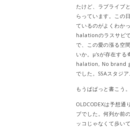
たけど、ラブライブ
らっています。この
ているのがよくわかっ
halationのラ
で、この愛の漲る空
いか。μ’sが存在す
halation, No 
でした。SSAスタジ
もうぱぱっと書こう
OLDCODEXは予
ブでした。何列か前
ッコじゃなくて歩い