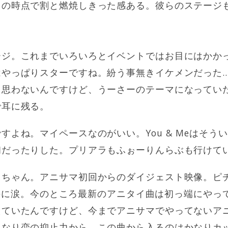
この時点で割と燃焼しきった感ある。彼らのステージ
ージ。これまでいろいろとイベントではお目にはかか
やっぱりスターですね。紛う事無きイケメンだった…
思わないんですけど、うーさーのテーマになっていたNE
で耳に残る。
よね。マイペースなのがいい。You & Meはそうい
初だったりした。プリアラもふぉーりんらぶも行けて
々ちゃん。アニサマ初回からのダイジェスト映像。ピ
ってるのに涙。今のところ最新のアニタイ曲は初っ端にや
えていたんですけど、今までアニサマでやってないア
きなり恋の抑止力から。この曲から入るのはかなりカ