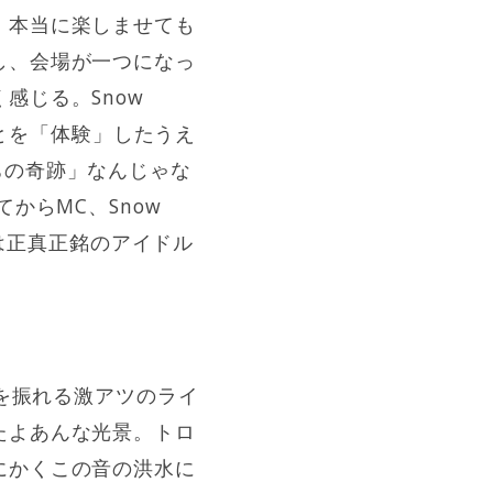
、本当に楽しませても
し、会場が一つになっ
感じる。Snow
ことを「体験」したうえ
ちの奇跡」なんじゃな
からMC、Snow
μ’sは正真正銘のアイドル
。
頭を振れる激アツのライ
たよあんな光景。トロ
にかくこの音の洪水に