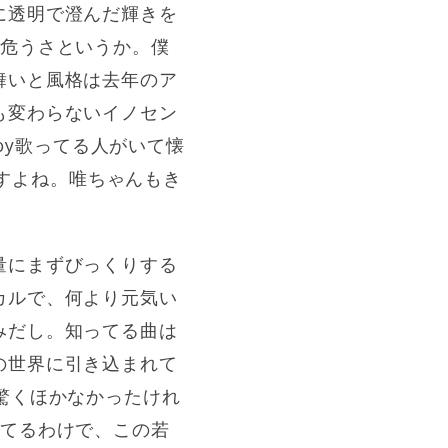
に透明で澄んだ輝きを
の危うさというか。僕
舞いと風格は去年のア
も変わらないイノセン
Boy歌ってる人がいて懐
ですよね。唯ちゃんもき
量にまずびっくりする
カルで、何より元気い
みだし。知ってる曲は
の世界に引き込まれて
驚くほかなかったけれ
ってるわけで、この若