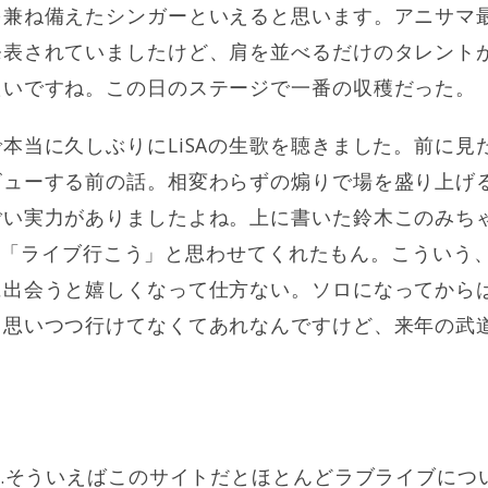
を兼ね備えたシンガーといえると思います。アニサマ
発表されていましたけど、肩を並べるだけのタレント
たいですね。この日のステージで一番の収穫だった。
本当に久しぶりにLiSAの生歌を聴きました。前に見
ビューする前の話。相変わらずの煽りで場を盛り上げ
ごい実力がありましたよね。上に書いた鈴木このみち
で一発で「ライブ行こう」と思わせてくれたもん。こうい
に出会うと嬉しくなって仕方ない。ソロになってから
と思いつつ行けてなくてあれなんですけど、来年の武
ず…そういえばこのサイトだとほとんどラブライブにつ