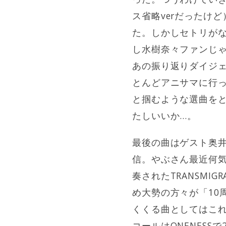
ス省略verだったけ
た。しかしセトリが
し水樹奈々ファンじ
あの振り返りダイジ
とんどアニサマに行
と掴むような選曲をとい
たしいいか…。
最後の曲はゲスト奥
信。やぶさん最近何
奏されたTRANSMI
め大勢の方々が「10
くくる曲としてはこれ
コールはONENES