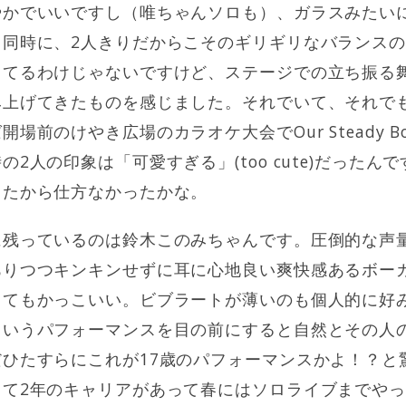
やかでいいですし（唯ちゃんソロも）、ガラスみたい
と同時に、2人きりだからこそのギリギリなバランス
ってるわけじゃないですけど、ステージでの立ち振る
み上げてきたものを感じました。それでいて、それで
場前のけやき広場のカラオケ大会でOur Steady 
2人の印象は「可愛すぎる」(too cute)だったん
ったから仕方なかったかな。
に残っているのは鈴木このみちゃんです。圧倒的な声
ありつつキンキンせずに耳に心地良い爽快感あるボー
ってもかっこいい。ビブラートが薄いのも個人的に好
ういうパフォーマンスを目の前にすると自然とその人
ひたすらにこれが17歳のパフォーマンスかよ！？と
して2年のキャリアがあって春にはソロライブまでや