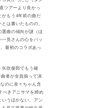
正直ツアーより良かっ
とかもう4年前の曲だ
いとは書いたものの、
の選曲の傾向が謎（ほ
い一見さんの心をパッ
した。最初のコラボあっ
ト矢吹俊郎でもう確
作曲者が全員揃って演
目」なのに奈々ちゃん含
すべきアニサマを締め
というほかない。アン
さんを見て世界の恒久平