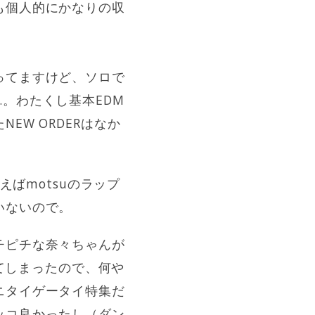
も個人的にかなりの収
ってますけど、ソロで
。わたくし基本EDM
W ORDERはなか
えばmotsuのラップ
いないので。
チピチな奈々ちゃんが
ってしまったので、何や
ニタイゲータイ特集だ
ッコ良かったし（ダン