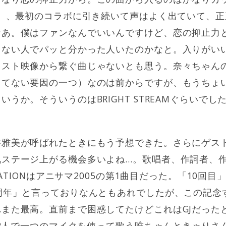
ど）、最初のコラボに引き続いて声はよく出ていて、
なあ。僕はファンなんでいいんですけど、恋の抑止力
ゃない人でパッと分かった人いたのかなと。入りがい
ェスト映像から繋ぐ曲じゃないとも思う。奈々ちゃん
ってない要因の一つ）なのは前からですが、もうちょ
うか。そういうのはBRIGHT STREAMぐらいで
井雅美が呼ばれたときにもう予想できた。さらにゲス
気ステージ上がる機会多いよね…。歌唱者、作詞者、
GRATIONはアニサマ2005の第1曲目だった。「10回
周年」と言っておりなんともあれでしたが、この記念
また最高。直前まで困惑してたけどこれはGJだった
Sで2人で一つのマイクを使って歌う唯ちゃんときゃり