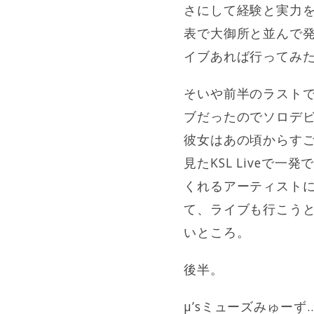
さにして経験と実力
表で大御所と並んで
イブあれば行ってみ
そいや前半のラストで
ブだったのでソロデ
彼女はあの頃からす
見たKSL Live
くれるアーティスト
て、ライブも行こう
いところ。
後半。
μ’sミューズみゅー