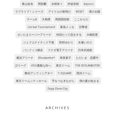
東山奈央
岡部麟
水樹奈々
伊波杏樹
Aqours
ラブライブ！シリーズ
アイドルの夜明け
RESET
僕の太陽
チーム8
大相撲
両国国技館
ここからだ
Unreal Tournament
幕張メッセ
目撃者
さいたまスーパーアリーナ
何回だって恋をする
大橋彩香
ジェフユナイテッド千葉
田村ゆかり
水瀬いのり
パシフィコ横浜
フクダ電子アリーナ
日本武道館
横浜アリーナ
Rhodanthe*
寿美菜子
ただいま 恋愛中
J2リーグ
47の素敵な街へ
東京ドーム
THE IDOLM@STER
舞浜アンフィシアター
T-SQUARE
西武ドーム
東京ドームシティホール
手をつなぎながら
僕の夏が始まる
Zepp DiverCity
ARCHIVES