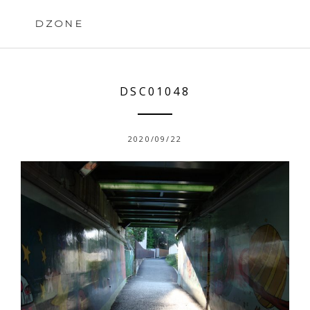
Skip
to
DZONE
content
DSC01048
2020/09/22