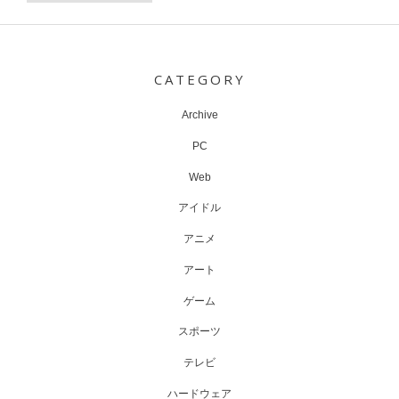
Post
navigation
CATEGORY
Archive
PC
Web
アイドル
アニメ
アート
ゲーム
スポーツ
テレビ
ハードウェア