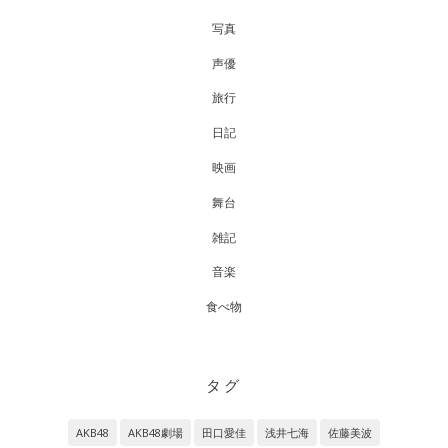
写真
声優
旅行
日記
映画
舞台
雑記
音楽
食べ物
タグ
AKB48
AKB48劇場
田口愛佳
浅井七海
佐藤美波