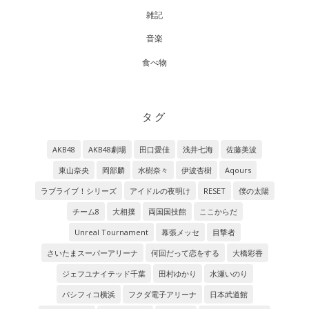
雑記
音楽
食べ物
タグ
AKB48
AKB48劇場
田口愛佳
浅井七海
佐藤美波
東山奈央
岡部麟
水樹奈々
伊波杏樹
Aqours
ラブライブ！シリーズ
アイドルの夜明け
RESET
僕の太陽
チーム8
大相撲
両国国技館
ここからだ
Unreal Tournament
幕張メッセ
目撃者
さいたまスーパーアリーナ
何回だって恋をする
大橋彩香
ジェフユナイテッド千葉
田村ゆかり
水瀬いのり
パシフィコ横浜
フクダ電子アリーナ
日本武道館