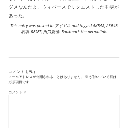
ダメなんだよ。ウィバースでリクエストした甲斐が
あった。
This entry was posted in
アイドル
and tagged
AKB48
,
AKB48
劇場
,
RESET
,
田口愛佳
. Bookmark the
permalink
.
コメントを残す
メールアドレスが公開されることはありません。
※
が付いている欄は
必須項目です
コメント
※