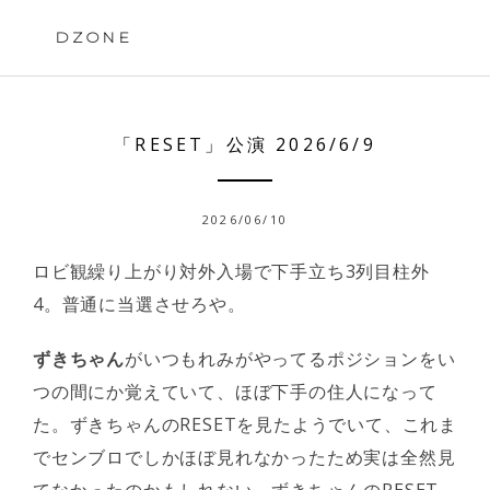
Skip
to
DZONE
content
「RESET」公演 2026/6/9
2026/06/10
ロビ観繰り上がり対外入場で下手立ち3列目柱外
4。普通に当選させろや。
ずきちゃん
がいつもれみがやってるポジションをい
つの間にか覚えていて、ほぼ下手の住人になって
た。ずきちゃんのRESETを見たようでいて、これま
でセンブロでしかほぼ見れなかったため実は全然見