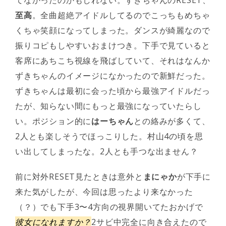
てなかったのかもしれない。ずきちゃんのRESET、
至高
。全曲超絶アイドルしてるのでこっちもめちゃ
くちゃ笑顔になってしまった。ダンスが綺麗なので
振りコピもしやすいおまけつき。下手で見ていると
客席にあちこち視線を飛ばしていて、それはなんか
ずきちゃんのイメージになかったので新鮮だった。
ずきちゃんは最初に会った頃から最強アイドルだっ
たが、知らない間にもっと最強になっていたらし
い。ポジション的に
はーちゃん
との絡みが多くて、
2人とも楽しそうでほっこりした。村山4の頃を思
い出してしまったな。2人とも手つな出ません？
前に対外RESET見たときは意外と
まにゃか
が下手に
来た気がしたが、今回は思ったより来なかった
（？）でも下手3〜4方向の視界開いてたおかげで
彼女になれますか？
2サビ中完全に向き合えたので