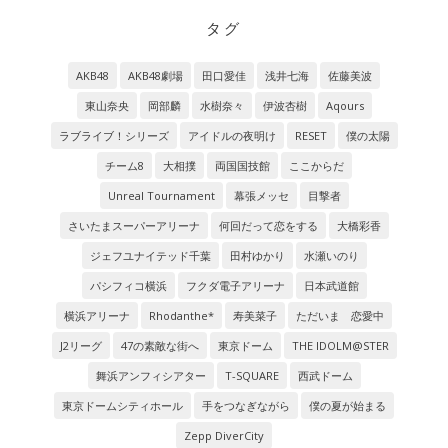
タグ
AKB48
AKB48劇場
田口愛佳
浅井七海
佐藤美波
東山奈央
岡部麟
水樹奈々
伊波杏樹
Aqours
ラブライブ！シリーズ
アイドルの夜明け
RESET
僕の太陽
チーム8
大相撲
両国国技館
ここからだ
Unreal Tournament
幕張メッセ
目撃者
さいたまスーパーアリーナ
何回だって恋をする
大橋彩香
ジェフユナイテッド千葉
田村ゆかり
水瀬いのり
パシフィコ横浜
フクダ電子アリーナ
日本武道館
横浜アリーナ
Rhodanthe*
寿美菜子
ただいま 恋愛中
J2リーグ
47の素敵な街へ
東京ドーム
THE IDOLM@STER
舞浜アンフィシアター
T-SQUARE
西武ドーム
東京ドームシティホール
手をつなぎながら
僕の夏が始まる
Zepp DiverCity