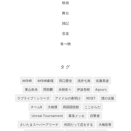
映画
舞台
雑記
音楽
食べ物
タグ
AKB48
AKB48劇場
田口愛佳
浅井七海
佐藤美波
東山奈央
岡部麟
水樹奈々
伊波杏樹
Aqours
ラブライブ！シリーズ
アイドルの夜明け
RESET
僕の太陽
チーム8
大相撲
両国国技館
ここからだ
Unreal Tournament
幕張メッセ
目撃者
さいたまスーパーアリーナ
何回だって恋をする
大橋彩香