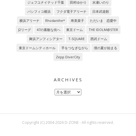
ジェフユナイテッド千葉
田村ゆかり
水瀬いのり
パシフィコ横浜
フクダ電子アリーナ
日本武道館
横浜アリーナ
Rhodanthe*
寿美菜子
ただいま 恋愛中
J2リーグ
47の素敵な街へ
東京ドーム
THE IDOLM@STER
舞浜アンフィシアター
T-SQUARE
西武ドーム
東京ドームシティホール
手をつなぎながら
僕の夏が始まる
Zepp DiverCity
ARCHIVES
Archives
Copyright (C) 2004-2026 D-ZONE - All rights reserved.