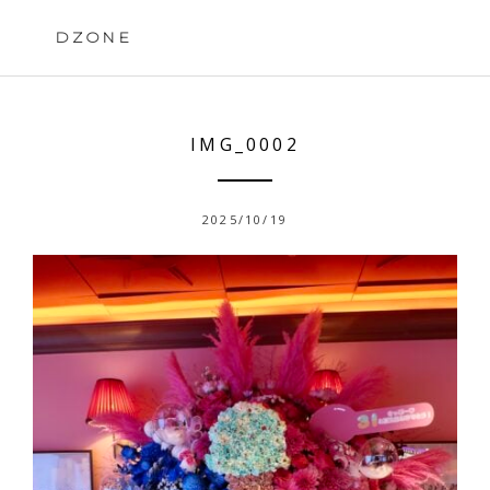
Skip
to
DZONE
content
IMG_0002
2025/10/19