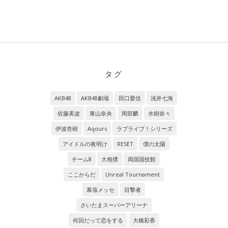
タグ
AKB48
AKB48劇場
田口愛佳
浅井七海
佐藤美波
東山奈央
岡部麟
水樹奈々
伊波杏樹
Aqours
ラブライブ！シリーズ
アイドルの夜明け
RESET
僕の太陽
チーム8
大相撲
両国国技館
ここからだ
Unreal Tournament
幕張メッセ
目撃者
さいたまスーパーアリーナ
何回だって恋をする
大橋彩香