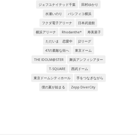
ジェフユナイテッド千葉
田村ゆかり
水瀬いのり
パシフィコ横浜
フクダ電子アリーナ
日本武道館
横浜アリーナ
Rhodanthe*
寿美菜子
ただいま 恋愛中
J2リーグ
47の素敵な街へ
東京ドーム
THE IDOLM@STER
舞浜アンフィシアター
T-SQUARE
西武ドーム
東京ドームシティホール
手をつなぎながら
僕の夏が始まる
Zepp DiverCity