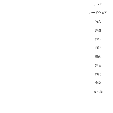
テレビ
ハードウェア
写真
声優
旅行
日記
映画
舞台
雑記
音楽
食べ物