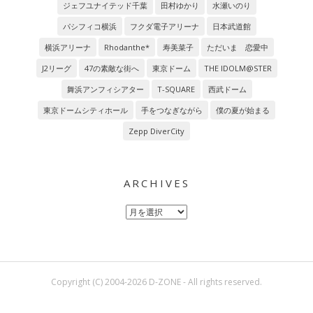
ジェフユナイテッド千葉
田村ゆかり
水瀬いのり
パシフィコ横浜
フクダ電子アリーナ
日本武道館
横浜アリーナ
Rhodanthe*
寿美菜子
ただいま 恋愛中
J2リーグ
47の素敵な街へ
東京ドーム
THE IDOLM@STER
舞浜アンフィシアター
T-SQUARE
西武ドーム
東京ドームシティホール
手をつなぎながら
僕の夏が始まる
Zepp DiverCity
ARCHIVES
Archives
Copyright (C) 2004-2026 D-ZONE - All rights reserved.