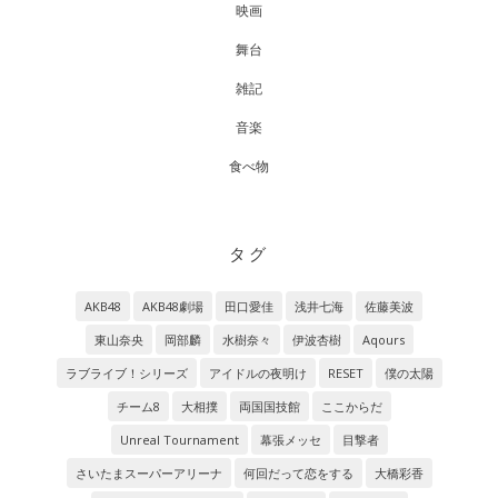
映画
舞台
雑記
音楽
食べ物
タグ
AKB48
AKB48劇場
田口愛佳
浅井七海
佐藤美波
東山奈央
岡部麟
水樹奈々
伊波杏樹
Aqours
ラブライブ！シリーズ
アイドルの夜明け
RESET
僕の太陽
チーム8
大相撲
両国国技館
ここからだ
Unreal Tournament
幕張メッセ
目撃者
さいたまスーパーアリーナ
何回だって恋をする
大橋彩香