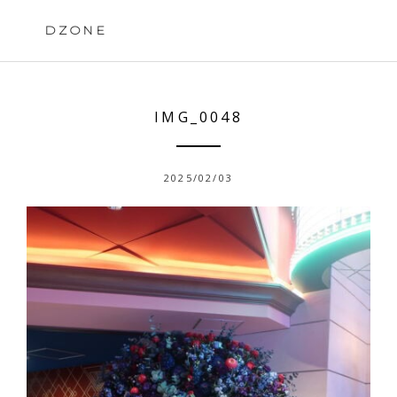
Skip
to
DZONE
content
IMG_0048
2025/02/03