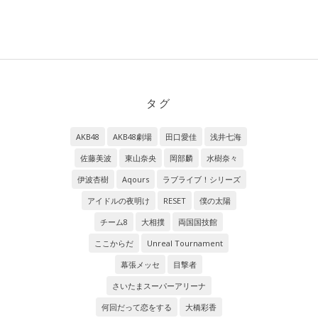
タグ
AKB48
AKB48劇場
田口愛佳
浅井七海
佐藤美波
東山奈央
岡部麟
水樹奈々
伊波杏樹
Aqours
ラブライブ！シリーズ
アイドルの夜明け
RESET
僕の太陽
チーム8
大相撲
両国国技館
ここからだ
Unreal Tournament
幕張メッセ
目撃者
さいたまスーパーアリーナ
何回だって恋をする
大橋彩香