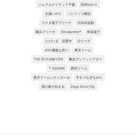
ジェフユナイテッド千葉
田村ゆかり
水瀬いのり
パシフィコ横浜
フクダ電子アリーナ
日本武道館
横浜アリーナ
Rhodanthe*
寿美菜子
ただいま 恋愛中
J2リーグ
47の素敵な街へ
東京ドーム
THE IDOLM@STER
舞浜アンフィシアター
T-SQUARE
西武ドーム
東京ドームシティホール
手をつなぎながら
僕の夏が始まる
Zepp DiverCity