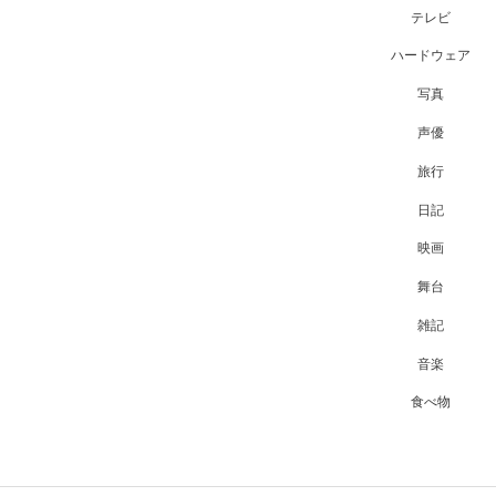
テレビ
ハードウェア
写真
声優
旅行
日記
映画
舞台
雑記
音楽
食べ物