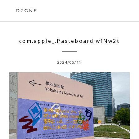
Skip
to
DZONE
content
com.apple_.Pasteboard.wfNw2t
2024/05/11