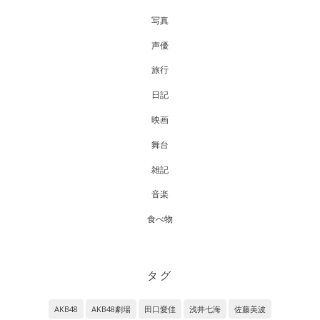
写真
声優
旅行
日記
映画
舞台
雑記
音楽
食べ物
タグ
AKB48
AKB48劇場
田口愛佳
浅井七海
佐藤美波