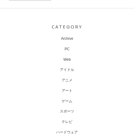
Post
navigation
CATEGORY
Archive
PC
Web
アイドル
アニメ
アート
ゲーム
スポーツ
テレビ
ハードウェア