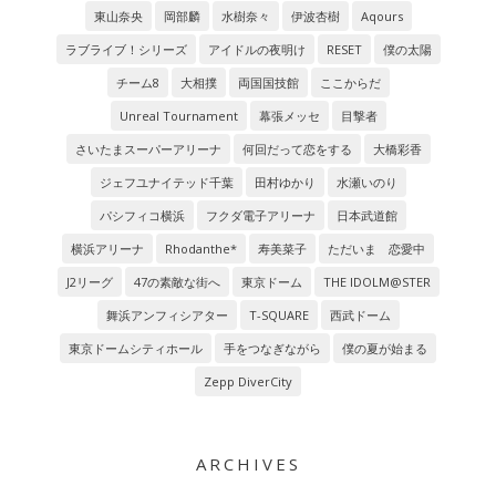
東山奈央
岡部麟
水樹奈々
伊波杏樹
Aqours
ラブライブ！シリーズ
アイドルの夜明け
RESET
僕の太陽
チーム8
大相撲
両国国技館
ここからだ
Unreal Tournament
幕張メッセ
目撃者
さいたまスーパーアリーナ
何回だって恋をする
大橋彩香
ジェフユナイテッド千葉
田村ゆかり
水瀬いのり
パシフィコ横浜
フクダ電子アリーナ
日本武道館
横浜アリーナ
Rhodanthe*
寿美菜子
ただいま 恋愛中
J2リーグ
47の素敵な街へ
東京ドーム
THE IDOLM@STER
舞浜アンフィシアター
T-SQUARE
西武ドーム
東京ドームシティホール
手をつなぎながら
僕の夏が始まる
Zepp DiverCity
ARCHIVES