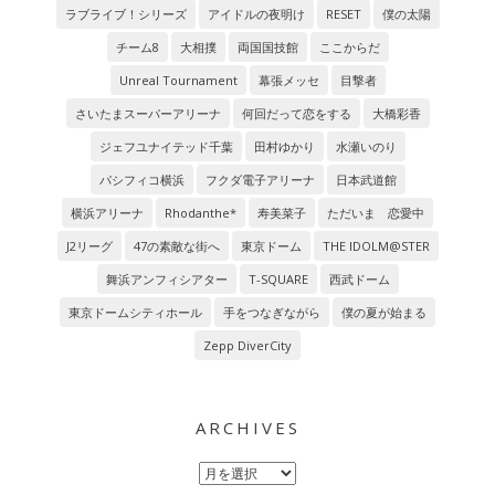
ラブライブ！シリーズ
アイドルの夜明け
RESET
僕の太陽
チーム8
大相撲
両国国技館
ここからだ
Unreal Tournament
幕張メッセ
目撃者
さいたまスーパーアリーナ
何回だって恋をする
大橋彩香
ジェフユナイテッド千葉
田村ゆかり
水瀬いのり
パシフィコ横浜
フクダ電子アリーナ
日本武道館
横浜アリーナ
Rhodanthe*
寿美菜子
ただいま 恋愛中
J2リーグ
47の素敵な街へ
東京ドーム
THE IDOLM@STER
舞浜アンフィシアター
T-SQUARE
西武ドーム
東京ドームシティホール
手をつなぎながら
僕の夏が始まる
Zepp DiverCity
ARCHIVES
Archives