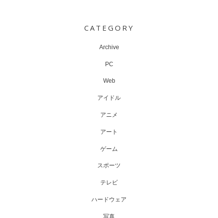
Post
navigation
CATEGORY
Archive
PC
Web
アイドル
アニメ
アート
ゲーム
スポーツ
テレビ
ハードウェア
写真