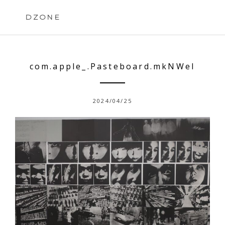
Skip
to
DZONE
content
com.apple_.Pasteboard.mkNWeI
2024/04/25