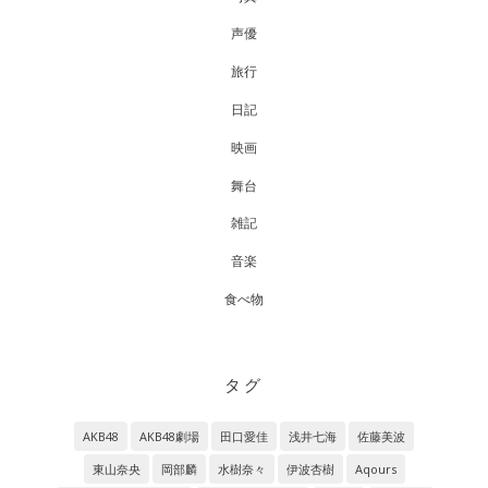
声優
旅行
日記
映画
舞台
雑記
音楽
食べ物
タグ
AKB48
AKB48劇場
田口愛佳
浅井七海
佐藤美波
東山奈央
岡部麟
水樹奈々
伊波杏樹
Aqours