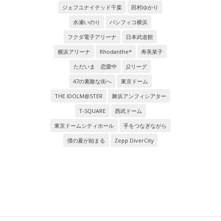
ジェフユナイテッド千葉
田村ゆかり
水瀬いのり
パシフィコ横浜
フクダ電子アリーナ
日本武道館
横浜アリーナ
Rhodanthe*
寿美菜子
ただいま 恋愛中
J2リーグ
47の素敵な街へ
東京ドーム
THE IDOLM@STER
舞浜アンフィシアター
T-SQUARE
西武ドーム
東京ドームシティホール
手をつなぎながら
僕の夏が始まる
Zepp DiverCity