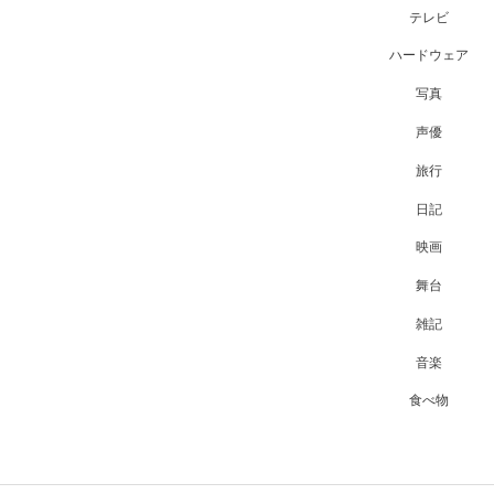
テレビ
ハードウェア
写真
声優
旅行
日記
映画
舞台
雑記
音楽
食べ物