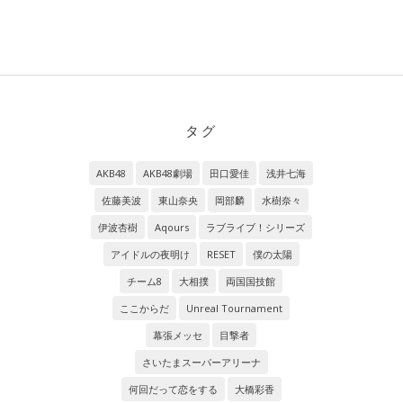
タグ
AKB48
AKB48劇場
田口愛佳
浅井七海
佐藤美波
東山奈央
岡部麟
水樹奈々
伊波杏樹
Aqours
ラブライブ！シリーズ
アイドルの夜明け
RESET
僕の太陽
チーム8
大相撲
両国国技館
ここからだ
Unreal Tournament
幕張メッセ
目撃者
さいたまスーパーアリーナ
何回だって恋をする
大橋彩香