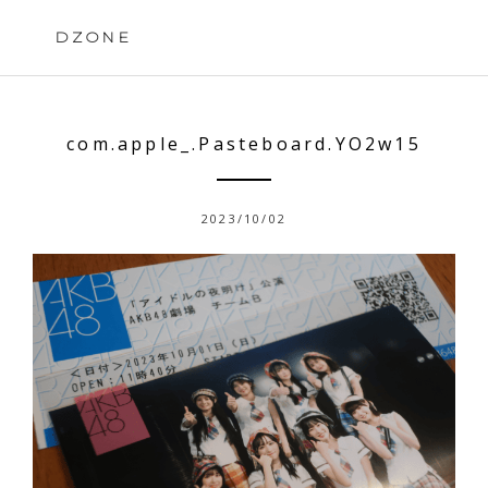
Skip
to
DZONE
content
com.apple_.Pasteboard.YO2w15
2023/10/02