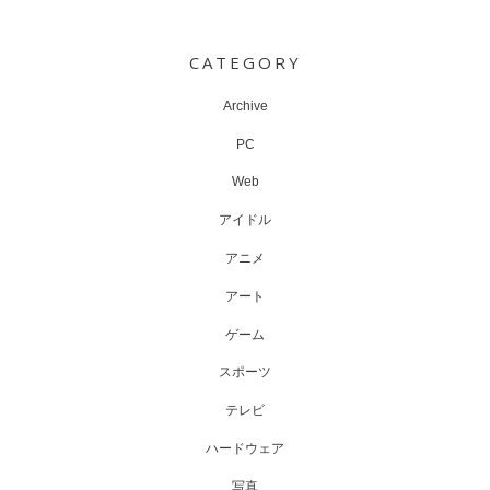
Post
navigation
CATEGORY
Archive
PC
Web
アイドル
アニメ
アート
ゲーム
スポーツ
テレビ
ハードウェア
写真