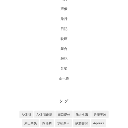
声優
旅行
日記
映画
舞台
雑記
音楽
食べ物
タグ
AKB48
AKB48劇場
田口愛佳
浅井七海
佐藤美波
東山奈央
岡部麟
水樹奈々
伊波杏樹
Aqours