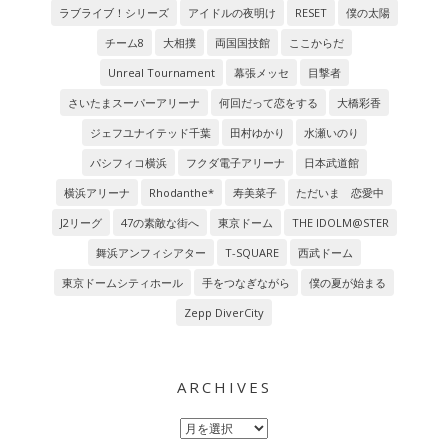
ラブライブ！シリーズ
アイドルの夜明け
RESET
僕の太陽
チーム8
大相撲
両国国技館
ここからだ
Unreal Tournament
幕張メッセ
目撃者
さいたまスーパーアリーナ
何回だって恋をする
大橋彩香
ジェフユナイテッド千葉
田村ゆかり
水瀬いのり
パシフィコ横浜
フクダ電子アリーナ
日本武道館
横浜アリーナ
Rhodanthe*
寿美菜子
ただいま 恋愛中
J2リーグ
47の素敵な街へ
東京ドーム
THE IDOLM@STER
舞浜アンフィシアター
T-SQUARE
西武ドーム
東京ドームシティホール
手をつなぎながら
僕の夏が始まる
Zepp DiverCity
ARCHIVES
Archives