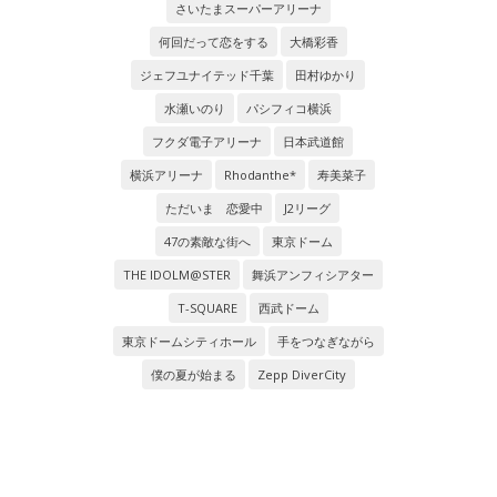
さいたまスーパーアリーナ
何回だって恋をする
大橋彩香
ジェフユナイテッド千葉
田村ゆかり
水瀬いのり
パシフィコ横浜
フクダ電子アリーナ
日本武道館
横浜アリーナ
Rhodanthe*
寿美菜子
ただいま 恋愛中
J2リーグ
47の素敵な街へ
東京ドーム
THE IDOLM@STER
舞浜アンフィシアター
T-SQUARE
西武ドーム
東京ドームシティホール
手をつなぎながら
僕の夏が始まる
Zepp DiverCity