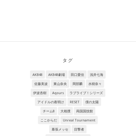
タグ
AKB48
AKB48劇場
田口愛佳
浅井七海
佐藤美波
東山奈央
岡部麟
水樹奈々
伊波杏樹
Aqours
ラブライブ！シリーズ
アイドルの夜明け
RESET
僕の太陽
チーム8
大相撲
両国国技館
ここからだ
Unreal Tournament
幕張メッセ
目撃者