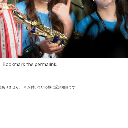
n . Bookmark the
permalink
.
はありません。
※
が付いている欄は必須項目です